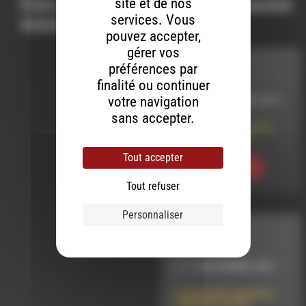
Ces productions peuvent aussi
site et de nos
services. Vous
vous intéresser…
pouvez accepter,
gérer vos
préférences par
INTERVIEW
finalité ou continuer
votre navigation
LE 15 SEPTEMBRE 2023
sans accepter.
Les Rencontres de la
Photo à Chabeuil
Tout accepter
Ecouter
Tout refuser
Personnaliser
INTERVIEW
LE 15 NOVEMBRE 2021
Accueil des nouveaux
habitants de Die