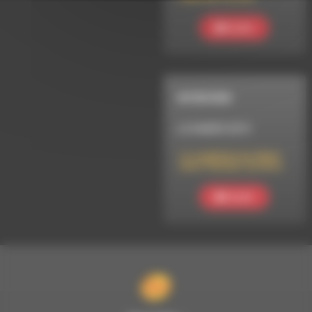
Ecouter
INTERVIEW
LE 8 MARS 2019
La cueillette du tilleul
avec l’Herbier du Diois
Ecouter