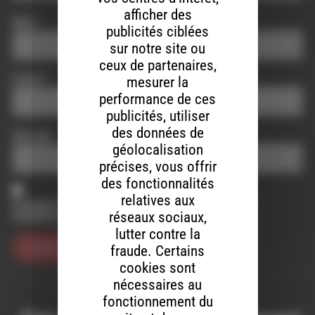
afficher des
Nom
*
publicités ciblées
sur notre site ou
ceux de partenaires,
E-mail
*
mesurer la
performance de ces
publicités, utiliser
des données de
Site web
géolocalisation
précises, vous offrir
des fonctionnalités
relatives aux
Enregistrer mon nom, mon e-mail et mon site dans le
réseaux sociaux,
navigateur pour mon prochain commentaire.
lutter contre la
fraude. Certains
cookies sont
nécessaires au
fonctionnement du