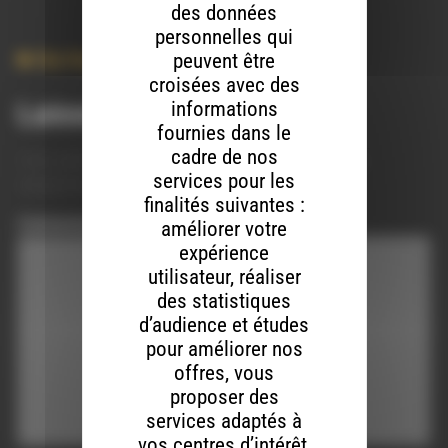
des données
personnelles qui
peuvent être
Hip-Hop
,
Politique
,
Societe
croisées avec des
informations
Laisser un commentaire
fournies dans le
cadre de nos
Votre adresse e-mail ne sera pas publiée.
Les champs
services pour les
obligatoires sont indiqués avec
*
finalités suivantes :
Commentaire
*
améliorer votre
expérience
utilisateur, réaliser
des statistiques
d’audience et études
pour améliorer nos
offres, vous
proposer des
services adaptés à
vos centres d’intérêt,