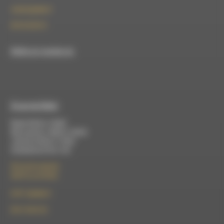
contact@rdwa.fr
09 52 36 85 31
RDWA est membre du
À Luc-en-Diois
Mardi 9h30 à 13h00
Mercredi de 14h00 à 18h30
Jeudi de 9h30 à 17h30
Vendredi de 9h à 13h
50 rue de la piscine
26310 Luc-en-Diois
le101.7@rdwa.fr
09 61 44 63 52