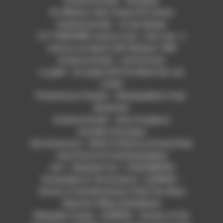
bouboursitude – Bouygue
AL Mineurs feat Casey & B.James
bouboursitude – le rap dérape
H.F.THIEFAINE Lamour mou…trés rare…a
chacun sa dope! LIVE Olympia 1980
bouboursitude – Cyril écoute
La gale – [La gale #07] On Mate Sur Les
Côtés
Pretentious Friends – Modeselektor Feat.
Busdriver
bouboursitude – état d’urgence
mondial chronique
Die Antwoord – [$O$ #15] Doos Dronk (Feat
Jack Parow & Fokofpolisiekar)
Jovi – [Kankwe Vol. 1 #02] MBOKO
Outspoken & The Essence – [33RPM –
Voices of the Revolution #22] The Slave
Master’s Whip (Zimbabwe)
Waayaha Cusub – [33RPM – Voices of the