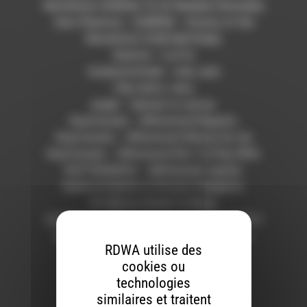
Revolution #04] No To Al-Shabab (Somalia)
Zero Plastica – [33RPM – Voices of the
Revolution #24] Ge8 (Italy)
Gaston – La Foi
bouboursitude – mec seul
Clip metro Java
jingle – demain tu verras
Kaytranada – [Whatever] Regrets
Kaytranada – [Whatever] Wanna Go Up
Kaytranada – [Whatever] Not To Play With
KAYTRANADA – [Whatever] Jupiter
Karlit et Kabok vs Grosso Gadgetto
DJ Nelson Break Ya Neck
Dj Nelson – T.K.O Clash of the Titans 2014
bouboursitude – On a pas vécu de truc
RDWA utilise des
marrant
cookies ou
Venetian Snares – Miss Balaton
technologies
similaires et traitent