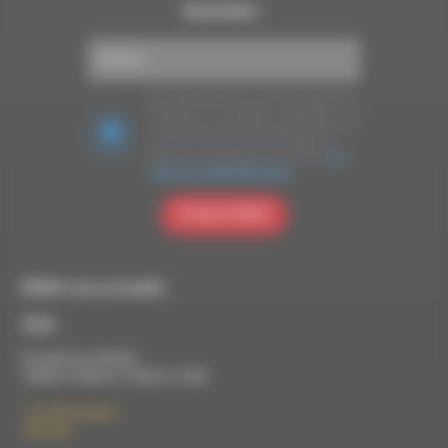
Newsletter :
Nous utilisons Brevo en tant que plateforme
marketing. En soumettant ce formulaire, vous
acceptez que les données personnelles que
vous avez fournies soient transférées à
Brevo pour être traitées conformément
à la
politique de confidentialité de Brevo.
S'INSCRIRE
RDWA vous accueille :
À Die
Du lundi au vendredi :
10h00 à 12h00 et 13h30 à 17h00
7 rue Félix Germain
26150 Die