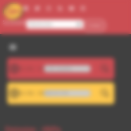
Panneau de gestion des cookies
Se connecter
Contact
107.5FM
fel - Metaclassique_386_Sangloter
LIVE
101.7FM
 - Décrochage RDWA 107.5 FM
LIVE
Emission -
HhPq