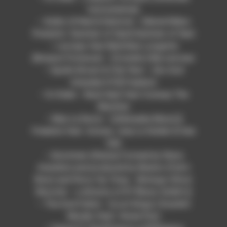
Instrumental)
– Xzibit, B-Real & Demrick – [Serial Killers
Presents: Summer of Sam] Summer of Sam
– Lacraps feat Matthieu Longatte
(BonjourTristesse) – [Cométe ] Ma noirceur
– Apollo Brown & Che’ Noir – [As God
Intended #10] Freedom
– DJ Duke – Back Seat feat Conway The
Machine
– Max Le Daron – [(Akwaaba Music)]
Freedom feat. Azizaa, Joey Le Soldat & Gan
Gah
– Alostmen (Ghana) Formed by Stevo
Atambire and produced by Wanlov (Fok’n
Bois) and Percy Yip Tong – [Kologo (Strut
Records – a division of K7 Music GmbH )]
– Tha God Fahim – [Lost Kingz ] Scarlett
Murder (feat. Vinnie Paz)