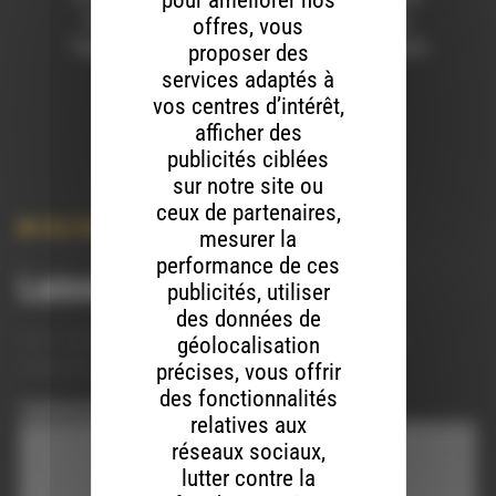
pour améliorer nos
Cory Gunz, Melle Mel, Grandmaster Caz,
offres, vous
Trae Tha Truth, Bynoe, Hocus 45th & Royce
proposer des
da 5’9
services adaptés à
– Venetian Snares – Szamár Madár
vos centres d’intérêt,
afficher des
publicités ciblées
sur notre site ou
ceux de partenaires,
Hip-Hop
,
Politique
,
Societe
mesurer la
performance de ces
Laisser un commentaire
publicités, utiliser
des données de
Votre adresse e-mail ne sera pas publiée.
Les champs
géolocalisation
obligatoires sont indiqués avec
*
précises, vous offrir
des fonctionnalités
Commentaire
*
relatives aux
réseaux sociaux,
lutter contre la