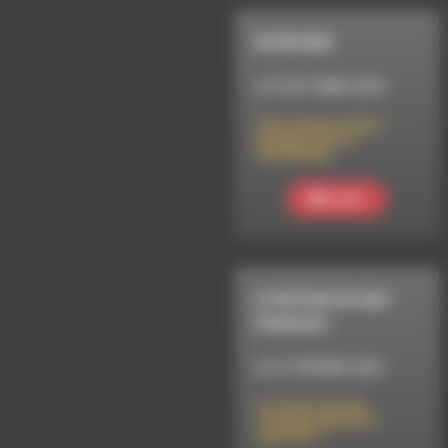
INTERVIEW
LE 9 OCTOBRE 2023
Chocolaterie Yêré –
Inauguration à
Recoubeau
Ecouter
LE RETOUR DU RAP
FRANÇAIS
LE 21 FÉVRIER 2024
Le retour du rap
Français Saison 3
épisode 7