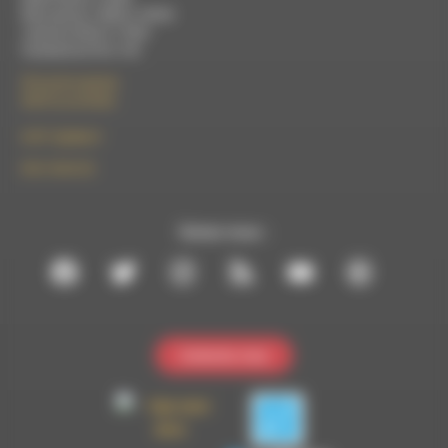
Mercredi de 14h00 à 18h30
Jeudi de 9h30 à 17h30
Vendredi de 9h à 13h
50 rue de la piscine
26310 Luc-en-Diois
le101.7@rdwa.fr
09 61 44 63 52
Suivez-nous :
Contactez-nous