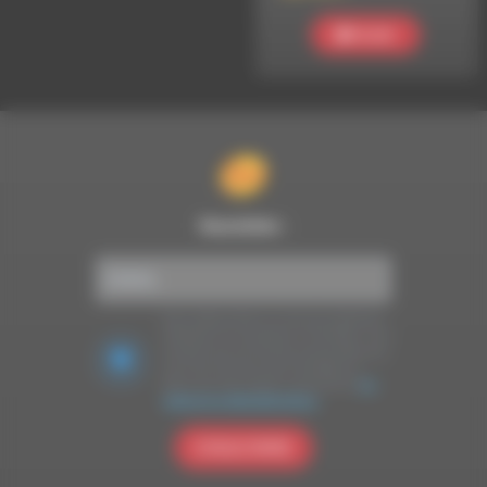
Ecouter
Newsletter :
Nous utilisons Brevo en tant que plateforme
marketing. En soumettant ce formulaire, vous
acceptez que les données personnelles que
vous avez fournies soient transférées à
Brevo pour être traitées conformément
à la
politique de confidentialité de Brevo.
S'INSCRIRE