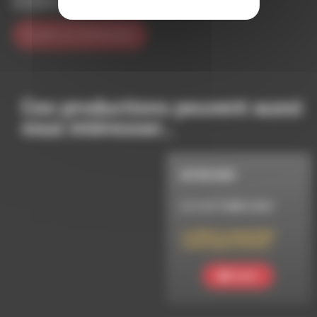
navigateur pour mon prochain commentaire.
Ces productions peuvent aussi
vous intéresser…
INTERVIEW
LE 2 OCTOBRE 2024
La fièvre catarrhale
ovine dans le Diois
Ecouter