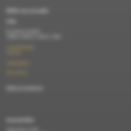
RDWA vous accueille :
À Die
Du lundi au vendredi :
10h00 à 12h00 et 13h30 à 17h00
7 rue Félix Germain
26150 Die
contact@rdwa.fr
09 52 36 85 31
RDWA est membre du
À Luc-en-Diois
Mardi 9h30 à 13h00