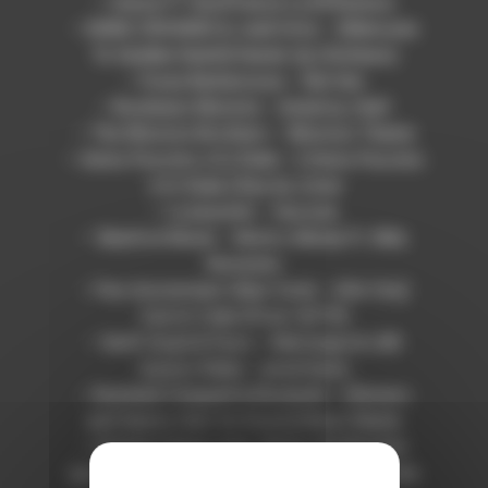
– Cenza FT Souffrance La Difference
– KXNG CROOKED & Joell Ortiz – [Welcome
To Sudden Death] Hands Up (Outlaws)
– Furax Barbarossa – flat line
– Rockness Monsta – America, Huh!
– The Winston Brothers – Winston Theme
– Oxmo Puccino x DJ Duke – [ Oxmo Puccino
x DJ Duke ] Rue du crime
– Locksmith – Vaccine
– Sleaford Mods – Mork n Mindy Ft. Billy
Nomates
– Pan Amsterdam (New York) – [HA Chu]
Carrot Cake (Prod. GUTS)
– Swift Guad & Paco – Matraque & LBD
(Lyrics Video – prod Itam)
– Rasheed Chappell & Buckwild – [Sinners
and Saints (Get On Down)] Mass Media
– Armani Caesar feat. Benny the Butcher
(prod. DJ Premier) – [The Liz Tape (Griselda