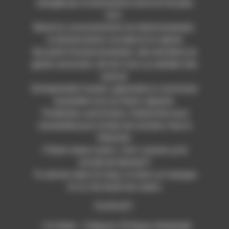
aveuglé par la domination de la loi du plus
fort.
Reste la consommation en divertissement,
la distanciation sociale et le capital
Qui parle d’asservissement, des barrières en
geste rassurant, de loin tout ça semble très
amical.
Entreprendre l’avenir, apprendre à construire
ensemble tout en étant séparés.
Totalitaire, autoritaire, l’adversité nous
rassemble pour le bien de certains face à
l’éternité.
C’était mieux avant, c’est comme ça le
monde de demain!?
Tu rentres dans le rang, tu mets un masque
et tu t’en laves les mains
PLAYLIST:
– DJ Duke – [ Season 7] Chaos (Interlude