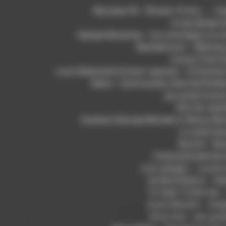
Monsieur M – [Putain 10 Ans… – Cla
le rap dérape 
Olympe Mountain – [La montagne ca vo
Blackalicious – [Blazin
j’ai pas d’ami
Lucio Bukowski & Oster Lapwass – [L’Homme A
Kebra – [Cartouches d’encre] 04 Keb
pas grand chose
Run the Jewe
Soulwax (George Michael vs Missy Elliot
La santé (b
Bourvil – Bo
l’internationale hi
пляж (plage) – ножевое
De Nachtdienst – Ken
To Fight To Be Free 
Acero Moretti – Svegl
Rosa Ana – jera gua