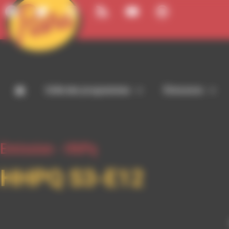
Panneau de gestion des cookies
Grille des programmes
Émissions
Emission -
HhPq
HHPQ S3-E12