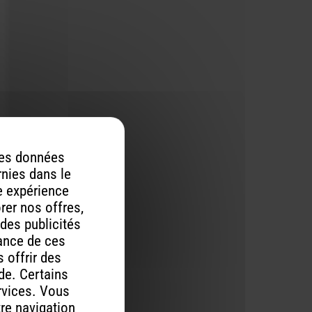
 des données
rnies dans le
re expérience
orer nos offres,
 des publicités
mance de ces
 offrir des
ude. Certains
rvices. Vous
tre navigation