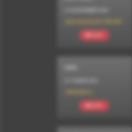
LE 26 NOVEMBRE 2023
Back 2 Back Ep.09 | TRIP HOP
Ecouter
HHPQ
LE 13 MARS 2016
HHPQS02E13
Ecouter