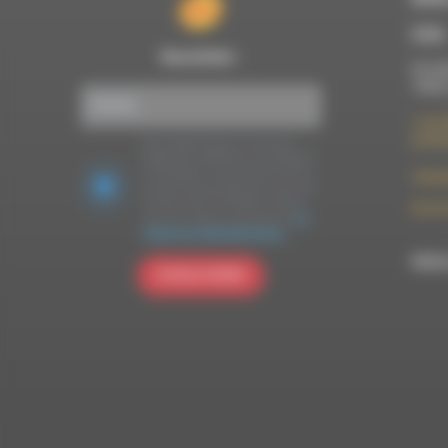
À Die
Newsletter :
Du lun
10h00
7 rue F
26150 
Nous utilisons Brevo en tant que
plateforme marketing. En soumettant
ce formulaire, vous acceptez que les
contac
données personnelles que vous avez
fournies soient transférées à Brevo
09 52 
pour être traitées conformément
à la
politique de confidentialité de Brevo.
RDWA 
S'INSCRIRE