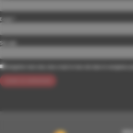
E-mail
*
Site web
Enregistrer mon nom, mon e-mail et mon site dans le navigateur 
RDWA