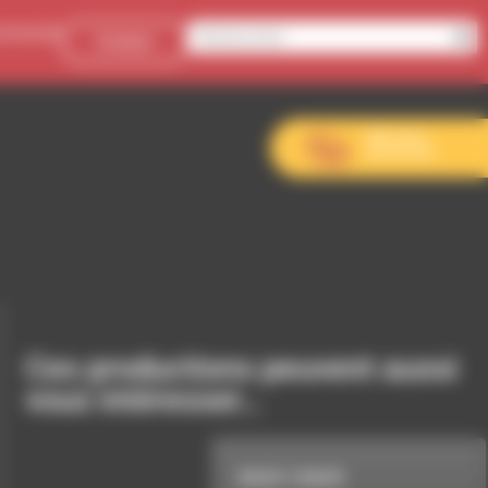
onnecter
Contact
Aller sur le
site de l’EVS
Ces productions peuvent aussi
vous intéresser…
BACK 2 BACK