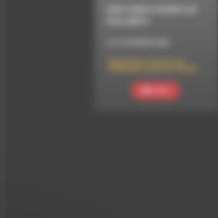
DEUX POINTS OUVREZ LES
GUILLEMETS
LE 27 FÉVRIER 2020
Deux Points Ouvrez Les
Guillemets, pourtour de Die
Ecouter