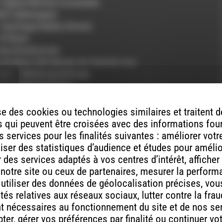
 Digital Warfare (roumanie)
iff (Allemagne)
– Orgi Rage Rabbia (Grece)
El Rasla
p hop (boubourse)
ls du beton Sid Sansas Au fond du trou
Cozo – Me╠ücananthrope
inie (Zajazza Remix)
 santé
or the Worst
e des cookies ou technologies similaires et traitent
2 #07] Just Laughing
 qui peuvent être croisées avec des informations fou
zer, … – [Fatsk #13] Deux moi dans mon être
 services pour les finalités suivantes : améliorer vot
 Blu (instru)
aliser des statistiques d’audience et études pour améli
Claque de Fin #09] Monde de merde
des services adaptés à vos centres d’intérêt, afficher
ts
 notre site ou ceux de partenaires, mesurer la perfor
, utiliser des données de géolocalisation précises, vous
tés relatives aux réseaux sociaux, lutter contre la fra
t nécessaires au fonctionnement du site et de nos se
er, gérer vos préférences par finalité ou continuer vo