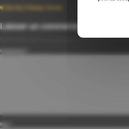
Hip-Hop
,
Politique
,
Societe
Laisser un commentaire
Votre adresse e-mail ne sera pas publiée.
Les champs obligatoires s
Commentaire
*
Nom
*