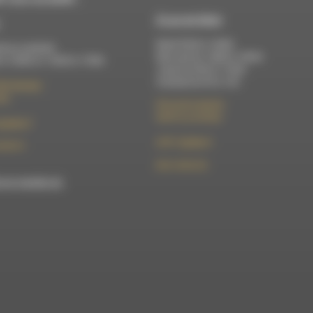
À Luc-en-Diois
Mardi 9h30 à 13h00
di au vendredi :
Mercredi de 14h00 à 18h30
 à 12h00 et 13h30 à 17h00
Jeudi de 9h30 à 17h30
Vendredi de 9h à 13h
élix Germain
Die
50 rue de la piscine
26310 Luc-en-Diois
t@rdwa.fr
le101.7@rdwa.fr
36 85 31
09 61 44 63 52
est membre du