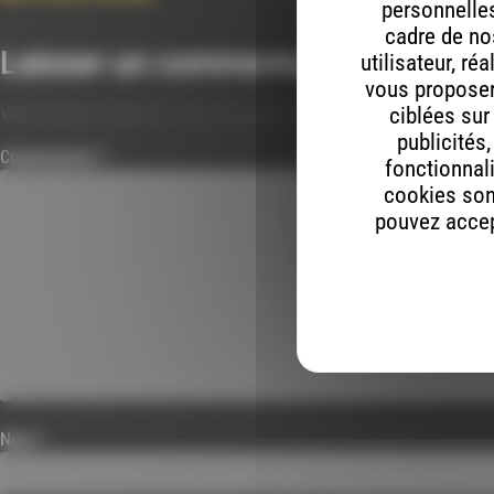
personnelles
cadre de nos
Laisser un commentaire
utilisateur, ré
vous proposer 
ciblées sur
Votre adresse e-mail ne sera pas publiée.
Les champs obligatoires s
publicités
Commentaire
*
fonctionnali
cookies son
pouvez accept
Nom
*