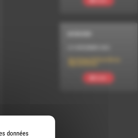
Ecouter
INTERVIEW
LE 6 DÉCEMBRE 2022
Bourlingue & Pacotille au
Marché de Die
Ecouter
 des données