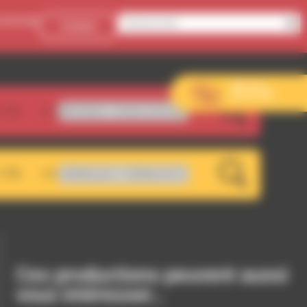
onnecter
Contact
Aller sur le
site de l’EVS
.5FM
Billy Butler - Golden Earrings
LIVE
.7FM
RDWA 101.7 - RDWA 107.5
LIVE
Ces productions peuvent aussi
vous intéresser…