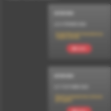
INTERVIEW
LE 21 FÉVRIER 2020
Totale Bascule Constante au
Théâtre de Die
Ecouter
INTERVIEW
LE 17 OCTOBRE 2022
Dwatts présente les toitures
partagées