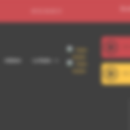
Se c
09 52 36 85 31
107
Adhérer
La Radio
101