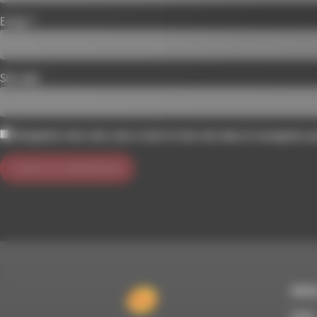
E-mail
*
Site web
Enregistrer mon nom, mon e-mail et mon site dans le navigateur 
RDWA
À Die