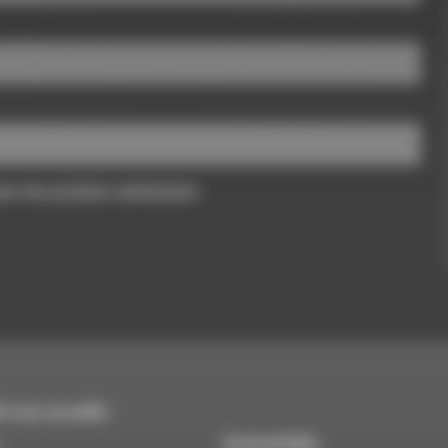
pour mon prochain commentaire.
 vous accueille :
À Luc-en-Diois