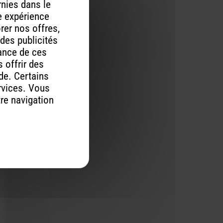
rnies dans le
re expérience
orer nos offres,
 des publicités
mance de ces
 offrir des
ude. Certains
rvices. Vous
tre navigation