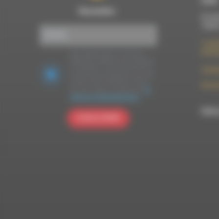
Newsletter :
Du lun
10h00
7 rue F
26150 
Nous utilisons Brevo en tant que
plateforme marketing. En soumettant
ce formulaire, vous acceptez que les
contac
données personnelles que vous avez
fournies soient transférées à Brevo
09 52 
pour être traitées conformément
à la
politique de confidentialité de Brevo.
RDWA 
S'INSCRIRE