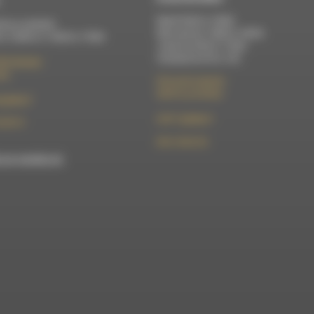
Mardi 9h30 à 13h00
di au vendredi :
Mercredi de 14h00 à 18h30
 à 12h00 et 13h30 à 17h00
Jeudi de 9h30 à 17h30
Vendredi de 9h à 13h
élix Germain
Die
50 rue de la piscine
26310 Luc-en-Diois
t@rdwa.fr
le101.7@rdwa.fr
36 85 31
09 61 44 63 52
est membre du