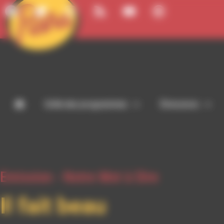
Panneau de gestion des cookies
Grille des programmes
Émissions
Emission -
Notre Mot à Dire
Il fait beau