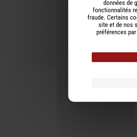
données de gé
fonctionnalités r
fraude. Certains c
site et de nos 
préférences par 