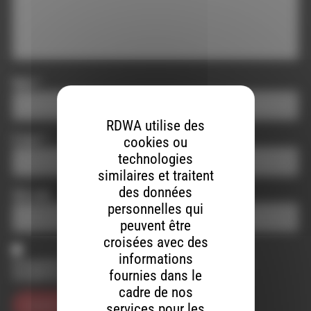
Nom
*
RDWA utilise des
E-mail
*
cookies ou
technologies
similaires et traitent
des données
Site web
personnelles qui
peuvent être
croisées avec des
informations
Enregistrer mon nom, mon e-mail et mon site dans le
fournies dans le
navigateur pour mon prochain commentaire.
cadre de nos
services pour les