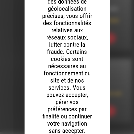
des données de
géolocalisation
LE 18 OCTOBRE 2024
précises, vous offrir
ARTySHOW #44 MAN
des fonctionnalités
RAY
relatives aux
réseaux sociaux,
Ecouter
lutter contre la
fraude. Certains
cookies sont
nécessaires au
INTERVIEW
fonctionnement du
site et de nos
LE 22 MAI 2025
services. Vous
Sentier de saisons par
pouvez accepter,
Double sens
gérer vos
préférences par
Ecouter
finalité ou continuer
votre navigation
sans accepter.