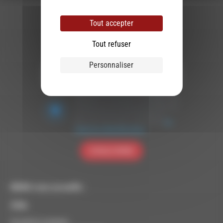
Tout accepter
Tout refuser
Newsletter :
Personnaliser
Nous utilisons Brevo en tant que plateforme
marketing. En soumettant ce formulaire, vous
acceptez que les données personnelles que
vous avez fournies soient transférées à
Brevo pour être traitées conformément
à la
politique de confidentialité de Brevo.
S'INSCRIRE
RDWA vous accueille :
À Die
Du lundi au vendredi :