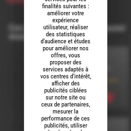
finalités suivantes :
améliorer votre
expérience
Ces productions peuvent aussi
utilisateur, réaliser
des statistiques
vous intéresser…
d’audience et études
pour améliorer nos
offres, vous
EN CORPS
proposer des
services adaptés à
LE 3 JUILLET 2025
vos centres d’intérêt,
En Corps – Hors série
afficher des
Marion Alzieu
publicités ciblées
sur notre site ou
Ecouter
ceux de partenaires,
mesurer la
performance de ces
publicités, utiliser
ARTYSHOW