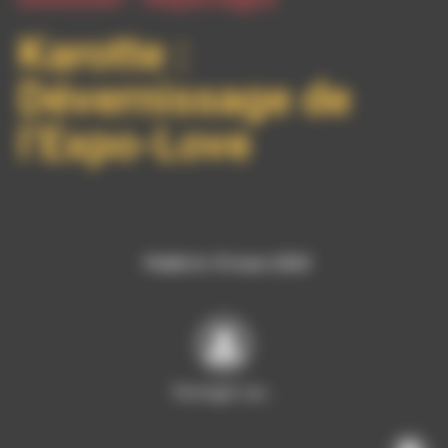
Karotte :
Dévernissage de
l’Expo-Love
Publié le 10 mars 2024
Partager sur…