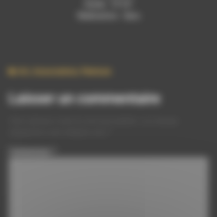
Durée : 19’16”
Réalisation : Saru
Art
,
Association
,
Peinture
Laisser un commentaire
Votre adresse e-mail ne sera pas publiée.
Les champs
obligatoires sont indiqués avec
*
Commentaire
*