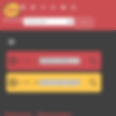
Panneau de gestion des cookies
Se connecter
Contact
107.5FM
Brendan Benson - Metarie
LIVE
101.7FM
Low Cut - Other Shit [feat. Dirt Platoon & Wyld Bunch]
LIVE
Emission -
Reportages