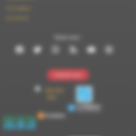
le101.7@rdwa.fr
09 61 44 63 52
Suivez-nous :
Contactez-nous