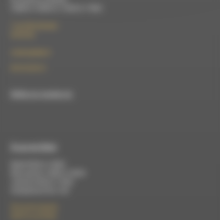
10h00 à 12h00 et 13h30 à 17h00
7 rue Félix Germain
26150 Die
contact@rdwa.fr
09 52 36 85 31
RDWA est membre du
À Luc-en-Diois
Mardi 9h30 à 13h00
Mercredi de 14h00 à 18h30
Jeudi de 9h30 à 17h30
Vendredi de 9h à 13h
50 rue de la piscine
26310 Luc-en-Diois