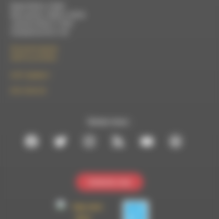
Mardi 9h30 à 13h00
Mercredi de 14h00 à 18h30
Jeudi de 9h30 à 17h30
Vendredi de 9h à 13h
50 rue de la piscine
26310 Luc-en-Diois
le101.7@rdwa.fr
09 61 44 63 52
Suivez-nous :
Contactez-nous