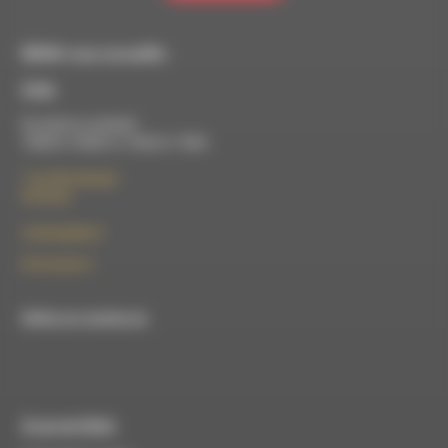
RDWA vous accueille :
À Die
Du lundi au vendredi :
10h00 à 12h00 et 13h30 à 17h00
7 rue Félix Germain
26150 Die
contact@rdwa.fr
09 52 36 85 31
RDWA est membre du
À Luc-en-Diois