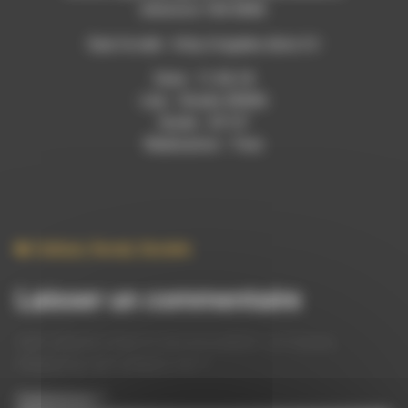
d’environ 100 000€.
Suer le web : http://cigales.diois.fr/
Date : 11.06.18
Lieu : Studio RDWA
Durée : 33’12”
Réalisation : Yves
Culture
,
Social
,
Societe
Laisser un commentaire
Votre adresse e-mail ne sera pas publiée.
Les champs
obligatoires sont indiqués avec
*
Commentaire
*