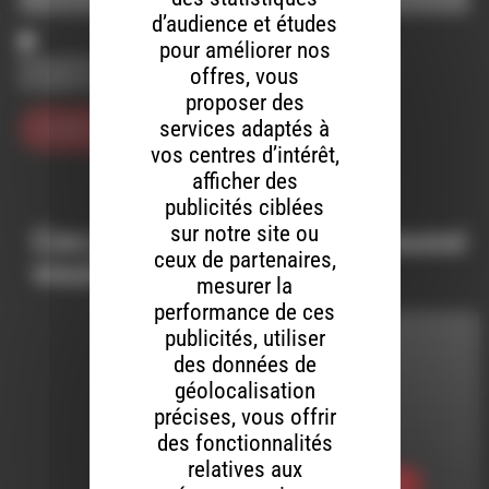
d’audience et études
pour améliorer nos
Enregistrer mon nom, mon e-mail et mon site dans le
offres, vous
navigateur pour mon prochain commentaire.
proposer des
services adaptés à
vos centres d’intérêt,
afficher des
publicités ciblées
sur notre site ou
Ces productions peuvent aussi
ceux de partenaires,
vous intéresser…
mesurer la
performance de ces
publicités, utiliser
HHPQ
des données de
géolocalisation
LE 8 JUIN 2018
précises, vous offrir
HHPQ S04 E37
des fonctionnalités
relatives aux
Ecouter