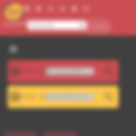
Panneau de gestion des cookies
Se connecter
Contact
107.5FM
GROOVEMAKERS - afro stimulation
LIVE
101.7FM
RDWA 101.7 - Décrochage RDWA 107.5 FM
LIVE
Emission -
Interview