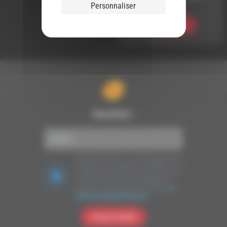
du Musicien
Personnaliser
Ecouter
Newsletter :
Nous utilisons Brevo en tant que plateforme
marketing. En soumettant ce formulaire, vous
acceptez que les données personnelles que
vous avez fournies soient transférées à
Brevo pour être traitées conformément
à la
politique de confidentialité de Brevo.
S'INSCRIRE