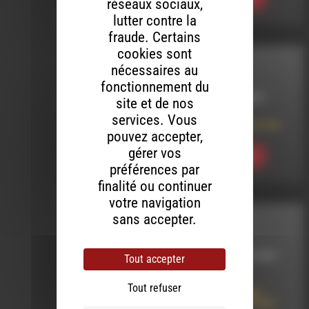
réseaux sociaux,
lutter contre la
fraude. Certains
cookies sont
INTERVIEW
nécessaires au
fonctionnement du
LE 22 JUILLET 2021
site et de nos
services. Vous
Curare-Te par Karotte
pouvez accepter,
gérer vos
Ecouter
préférences par
finalité ou continuer
votre navigation
sans accepter.
INTERVIEW
LE 16 NOVEMBRE 2021
Tout accepter
Milena W :
Tout refuser
Accompagnement
Corporel et Physique