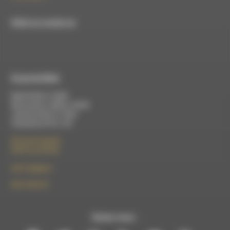
RDWA est membre du
À Luc-en-Diois
Mardi 9h30 à 13h00
Mercredi de 14h00 à 18h30
Jeudi de 9h30 à 17h30
Vendredi de 9h à 13h
50 rue de la piscine
26310 Luc-en-Diois
le101.7@rdwa.fr
09 61 44 63 52
Suivez-nous :