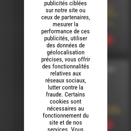
publicités ciblées
Lâcher-Prise par le
sur notre site ou
Théâtre-Cirqule en
tournée dans le Diois –
ceux de partenaires,
Concert de Djeli
Moussa Diawara au
mesurer la
Baraquilles
performance de ces
publicités, utiliser
Ecouter
des données de
géolocalisation
précises, vous offrir
des fonctionnalités
VOUS REPRENDREZ
relatives aux
BIEN UN PEU DE
réseaux sociaux,
CLASSIQUE
lutter contre la
fraude. Certains
LE 8 AOÛT 2026
cookies sont
nécessaires au
Vous Reprendrez Bien
Un Peu De Classique 63
fonctionnement du
site et de nos
Ecouter
services. Vous