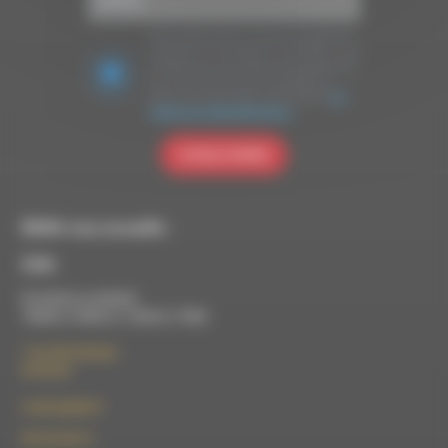
Nous utilisons Brevo en tant que plateforme
marketing. En soumettant ce formulaire, vous
acceptez que les données personnelles que
vous avez fournies soient transférées à
Brevo pour être traitées conformément
à la
politique de confidentialité de Brevo.
S'INSCRIRE
RDWA vous accueille :
À Die
Du lundi au vendredi :
10h00 à 12h00 et 13h30 à 17h00
7 rue Félix Germain
26150 Die
contact@rdwa.fr
09 52 36 85 31