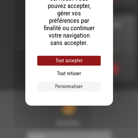
pouvez accepter,
gérer vos
préférences par
CORDES SENSIBLES
finalité ou continuer
votre navigation
LE 7 AOÛT 2026
sans accepter.
Cordes sensibles
N°113
Tout accepter
Ecouter
Tout refuser
Personnaliser
Newsletter :