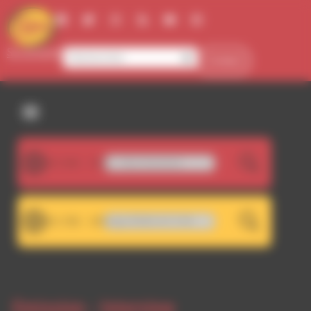
Panneau de gestion des cookies
Se connecter
Contact
107.5FM
La Voix Off & Polémix - Stop Greendock
LIVE
101.7FM
WA 101.7 - Décrochage RDWA 107.5 FM
LIVE
Emission -
Interview