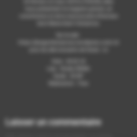
24 févriers et mars 2018 à l’ESCDD, elles
nous présentent le magasin gratuit, en
constitution et de la ressourcerie d’Autrans
dont Marie était l’initiatrice.
Sur le web :
https://jlsagotduvauroux.wordpress.com/ et
pour les décroissants de thune : ici
Date : 20.02.18
Lieu : Studio RDWA
Durée : 52’40”
Réalisation : Yves
Laisser un commentaire
Votre adresse e-mail ne sera pas publiée.
Les champs