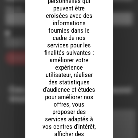
personnelles qui
peuvent être
Site web
croisées avec des
informations
fournies dans le
cadre de nos
Enregistrer mon nom, mon e-mail et mon site dans le
services pour les
navigateur pour mon prochain commentaire.
finalités suivantes :
améliorer votre
expérience
utilisateur, réaliser
des statistiques
Ces productions peuvent aussi
d’audience et études
pour améliorer nos
vous intéresser…
offres, vous
proposer des
services adaptés à
INTERVIEW
vos centres d’intérêt,
afficher des
LE 8 AOÛT 2026