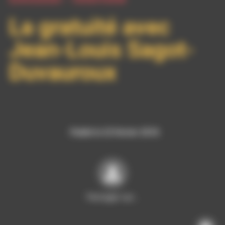
La gratuité avec
Jean-Louis Sagot-
Duvauroux
Publié le 23 février 2018
Partager sur…