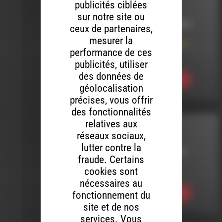
INTERVIEW
publicités ciblées
sur notre site ou
LE 9 OCTOBRE 2023
ceux de partenaires,
mesurer la
Chocolaterie Yêré –
performance de ces
Inauguration à
Recoubeau
publicités, utiliser
des données de
Ecouter
géolocalisation
précises, vous offrir
des fonctionnalités
relatives aux
HHPQ
réseaux sociaux,
lutter contre la
LE 1 FÉVRIER 2019
fraude. Certains
cookies sont
HHPQ S05 E21
nécessaires au
fonctionnement du
Ecouter
site et de nos
services. Vous