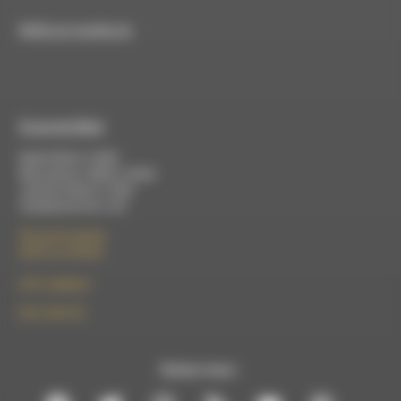
RDWA est membre du
À Luc-en-Diois
Mardi 9h30 à 13h00
Mercredi de 14h00 à 18h30
Jeudi de 9h30 à 17h30
Vendredi de 9h à 13h
50 rue de la piscine
26310 Luc-en-Diois
le101.7@rdwa.fr
09 61 44 63 52
Suivez-nous :