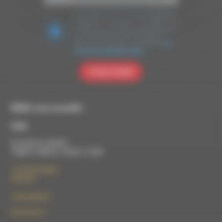
Nous utilisons Brevo en tant que plateforme
marketing. En soumettant ce formulaire, vous
acceptez que les données personnelles que
vous avez fournies soient transférées à
Brevo pour être traitées conformément
à la
politique de confidentialité de Brevo.
S'INSCRIRE
RDWA vous accueille :
À Die
Du lundi au vendredi :
10h00 à 12h00 et 13h30 à 17h00
7 rue Félix Germain
26150 Die
contact@rdwa.fr
09 52 36 85 31