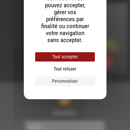
pouvez accepter,
gérer vos
INTERVIEW
préférences par
finalité ou continuer
LE 2 MARS 2023
votre navigation
Journées
sans accepter.
internationales des
droits des femmes et
des minorités de genre
Tout accepter
Ecouter
Tout refuser
Personnaliser
Newsletter :