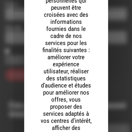
personnelles qui
E-mail
*
peuvent être
croisées avec des
informations
Site web
fournies dans le
cadre de nos
services pour les
finalités suivantes :
améliorer votre
Enregistrer mon nom, mon e-mail et mon site dans le
navigateur pour mon prochain commentaire.
expérience
utilisateur, réaliser
des statistiques
d’audience et études
pour améliorer nos
offres, vous
Ces productions peuvent aussi
proposer des
vous intéresser…
services adaptés à
vos centres d’intérêt,
afficher des