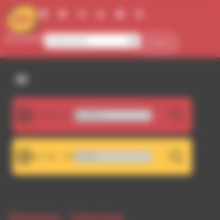
Panneau de gestion des cookies
Se connecter
Contact
107.5FM
WiBad - Maintain [feat. Silqe]
LIVE
101.7FM
Beady Belle - Hindsight
LIVE
Emission -
Interview