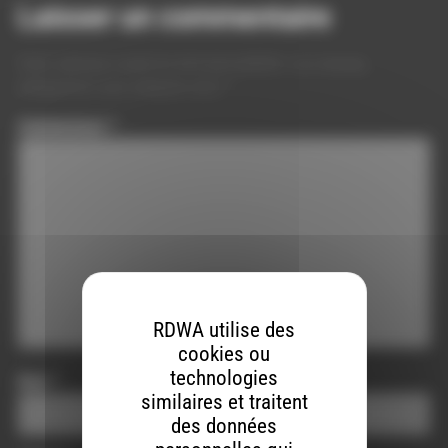
Laisser un commentaire
Votre adresse e-mail ne sera pas publiée.
Les champs
obligatoires sont indiqués avec
*
Commentaire
*
RDWA utilise des
cookies ou
technologies
Nom
*
similaires et traitent
des données