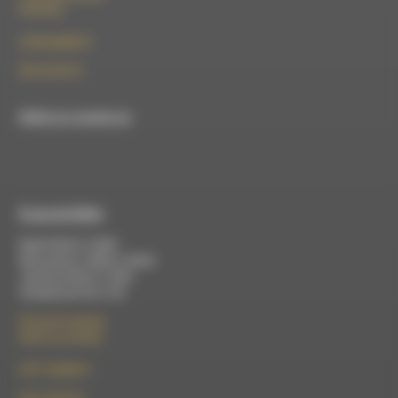
26150 Die
contact@rdwa.fr
09 52 36 85 31
RDWA est membre du
À Luc-en-Diois
Mardi 9h30 à 13h00
Mercredi de 14h00 à 18h30
Jeudi de 9h30 à 17h30
Vendredi de 9h à 13h
50 rue de la piscine
26310 Luc-en-Diois
le101.7@rdwa.fr