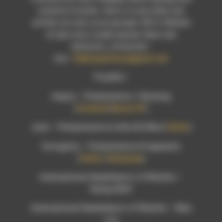
ouverte à toutes. Alors si vous êtes une
artiste, en solo ou en groupe 100 % féminin
et que vous voulez passer dans une
émission, contactez-
moi :
flabbergastmusic@gmail.com
Tracklist :
Anjara – Présentation + Running
(
Facebook
|
Nouvel EP
)
Joan – Présentation+Little Girl Blue (
Twitter
)
Octoginta – Présentation+Fragments
(
Twitter
|
Bandcamp
)
International Sweethearts of Rhythm –
Swing Shift
International Sweethearts of Rhythm – Blue
Lou