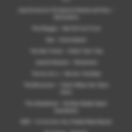
Jane Evrard et l’Orchestre Féminin de Paris –
Sinfonietta
The Shaggs – My Pal Foot Foot
She – Outta Reach
The She Trinity – Climb That Tree
Juanita Banana – Glutamato
The Go-Go-s – We Got The Beat
The Blossoms – That’s When the Tears
Start
The Velvelettes – He Was Really Sayin’
Somethin’s
SWV – I’m So Into You (Teddy Riley Remix)