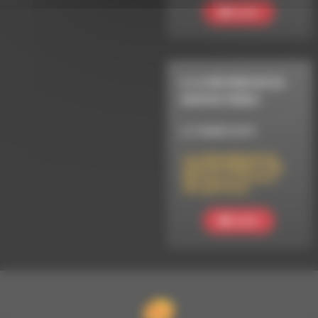
Ecouter
A LA RECHERCHE DU
GROOVE PERDU
LE 9 MARS 2015
A LA RECHERCHE DU
GROOVE PERDU (150)
Musique et histoire
des garifunas
Ecouter