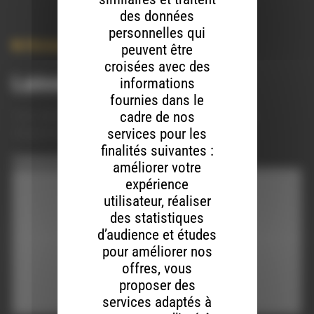
des données
personnelles qui
Musique
peuvent être
croisées avec des
Laisser un commentaire
informations
fournies dans le
cadre de nos
Votre adresse e-mail ne sera pas publiée.
Les champs
services pour les
obligatoires sont indiqués avec
*
finalités suivantes :
Commentaire
*
améliorer votre
expérience
utilisateur, réaliser
des statistiques
d’audience et études
pour améliorer nos
offres, vous
proposer des
services adaptés à