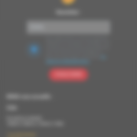
Newsletter :
Nous utilisons Brevo en tant que plateforme
marketing. En soumettant ce formulaire, vous
acceptez que les données personnelles que
vous avez fournies soient transférées à
Brevo pour être traitées conformément
à la
politique de confidentialité de Brevo.
S'INSCRIRE
RDWA vous accueille :
À Die
Du lundi au vendredi :
10h00 à 12h00 et 13h30 à 17h00
7 rue Félix Germain