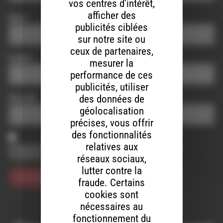
vos centres d’intérêt,
afficher des
Nom
*
publicités ciblées
sur notre site ou
ceux de partenaires,
E-mail
*
mesurer la
performance de ces
publicités, utiliser
des données de
Site web
géolocalisation
précises, vous offrir
des fonctionnalités
relatives aux
Enregistrer mon nom, mon e-mail et mon site dans le
navigateur pour mon prochain commentaire.
réseaux sociaux,
lutter contre la
fraude. Certains
cookies sont
nécessaires au
fonctionnement du