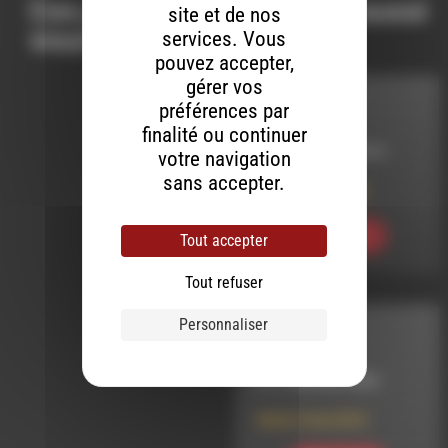
Ces productions peuvent aussi
site et de nos
vous intéresser…
services. Vous
pouvez accepter,
gérer vos
MELTIN' DUB
préférences par
finalité ou continuer
LE 24 JUILLET 2014
votre navigation
sans accepter.
Meltin’ Dub (232)
Ecouter
Tout accepter
Tout refuser
Personnaliser
MELTIN' DUB
LE 5 JANVIER 2023
Meltin’ Dub (667)