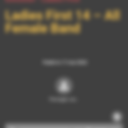
Ladies First 14 – All
Female Band
Publié le 17 mai 2022
Partager sur…
Lecteur