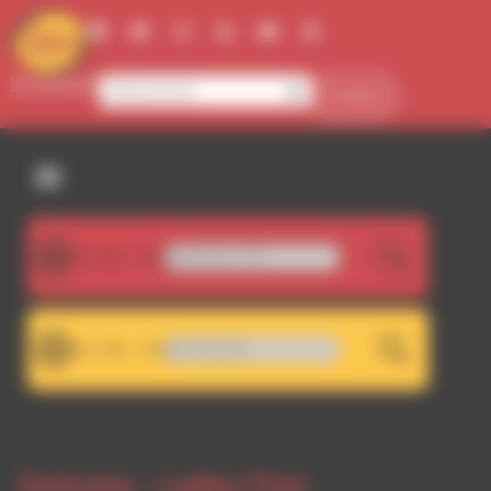
Panneau de gestion des cookies
Se connecter
Contact
107.5FM
.5 - Décrochage RDWA 101.7 FM
LIVE
101.7FM
Sophie - Global Metal Warming
LIVE
Emission -
Ladies First