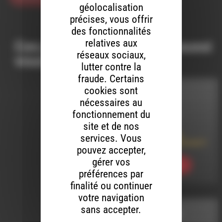
géolocalisation
précises, vous offrir
des fonctionnalités
relatives aux
Ces productions peuvent aussi
réseaux sociaux,
vous intéresser…
lutter contre la
fraude. Certains
cookies sont
MELTIN' DUB
nécessaires au
fonctionnement du
LE 4 AOÛT 2011
site et de nos
Dub Station (80) :
services. Vous
Psychobydub Festival 3
pouvez accepter,
gérer vos
Ecouter
préférences par
finalité ou continuer
votre navigation
sans accepter.
DIRE EN DIRECT