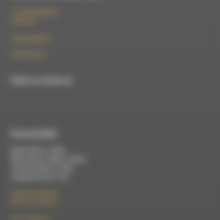
7 rue Félix Germain
26150 Die
contact@rdwa.fr
09 52 36 85 31
RDWA est membre du
À Luc-en-Diois
Mardi 9h30 à 13h00
Mercredi de 14h00 à 18h30
Jeudi de 9h30 à 17h30
Vendredi de 9h à 13h
50 rue de la piscine
26310 Luc-en-Diois
le101.7@rdwa.fr