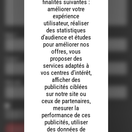
finalités suivantes :
améliorer votre
expérience
utilisateur, réaliser
des statistiques
Nom
*
d’audience et études
pour améliorer nos
offres, vous
proposer des
E-mail
*
services adaptés à
vos centres d’intérêt,
afficher des
Site web
publicités ciblées
sur notre site ou
ceux de partenaires,
mesurer la
Enregistrer mon nom, mon e-mail et mon site dans le
performance de ces
navigateur pour mon prochain commentaire.
publicités, utiliser
des données de