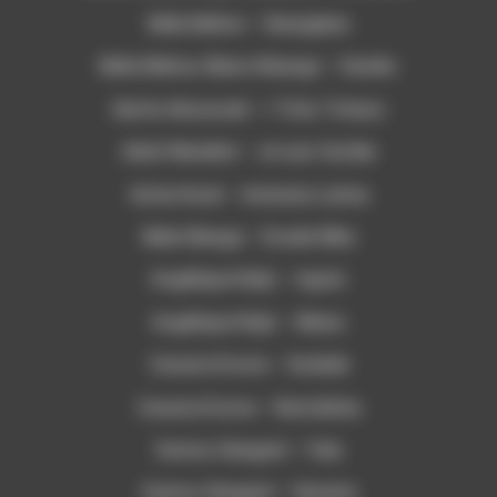
Bella Bellow – Denyigban
Bella Bellow, Manu Dibango – Dasiko
Akofa Akoussah – I Tcho Tchass
Abeti Masikini – Je suis fachée
Aïcha Koné – Aminata Latina
Bebe Manga – Essele Mba
Angélique Kidjo – Agolo
Angélique Kidjo – Blewu
Cesaria Evoria – Sodade
Cesaria Evoria – Nutridinha
Oumou Sangaré – Yala
Oumou Sangaré – Sarama