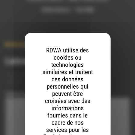
Céline Banza – Tere Mbi
Musique
RDWA utilise des
cookies ou
Laisser un commentaire
technologies
similaires et traitent
Votre adresse e-mail ne sera pas publiée.
Les champs
des données
obligatoires sont indiqués avec
*
personnelles qui
peuvent être
Commentaire
*
croisées avec des
informations
fournies dans le
cadre de nos
services pour les