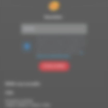
Newsletter :
Nous utilisons Brevo en tant que plateforme
marketing. En soumettant ce formulaire, vous
acceptez que les données personnelles que
vous avez fournies soient transférées à
Brevo pour être traitées conformément
à la
politique de confidentialité de Brevo.
S'INSCRIRE
RDWA vous accueille :
À Die
Du lundi au vendredi :
10h00 à 12h00 et 13h30 à 17h00