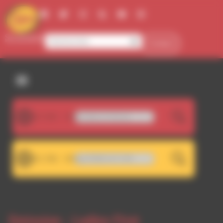
Panneau de gestion des cookies
Se connecter
Contact
107.5FM
ration - Not Like Them [feat. DJ Nix'on]
LIVE
101.7FM
A 101.7 - Décrochage RDWA 107.5 FM
LIVE
Emission -
Ladies First