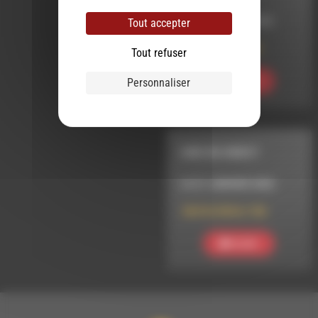
LE 20 JUILLET 2022
Tout accepter
DIrE En Direct 29
Tout refuser
Personnaliser
Ecouter
DIRE EN DIRECT
LE 21 JANVIER 2026
DIrE En DIrEct 166
Ecouter