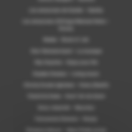
Les amazones de Guinée – Samba
Les amazones d’Afrique Mamani Keita –
Doona
Nneka – Book of Job
Star féminine band – La musique
Oby Onyioha – Enjoy your life
Onyeka Onwenu – Living music
Chrsity Essien Igbokwe – Onwu (Death)
Charlotte Dada – Dont’ let me down
Sona Jobarteh – Musolou
Fatoumata Diawara – Bonya
Florence Adooni – Mam Pe’ela su’ure