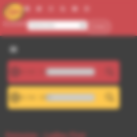
Panneau de gestion des cookies
Se connecter
Contact
107.5FM
LIVE
Nasser - Come On (Mix)
101.7FM
LIVE
RDWA 101.7 - Décrochage
Emission -
Ladies First