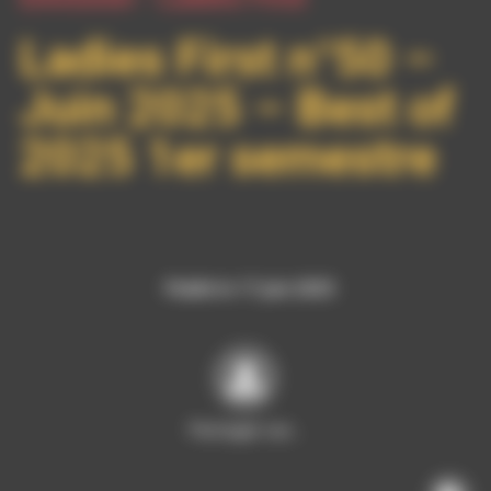
Ladies First n°50 –
Juin 2025 – Best of
2025 1er semestre
Publié le 17 juin 2025
Partager sur…