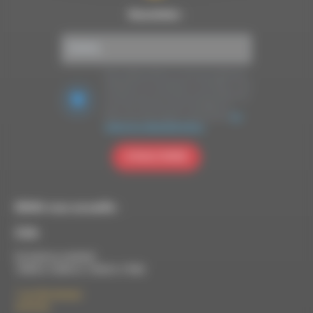
Newsletter :
Nous utilisons Brevo en tant que plateforme
marketing. En soumettant ce formulaire, vous
acceptez que les données personnelles que
vous avez fournies soient transférées à
Brevo pour être traitées conformément
à la
politique de confidentialité de Brevo.
S'INSCRIRE
RDWA vous accueille :
À Die
Du lundi au vendredi :
10h00 à 12h00 et 13h30 à 17h00
7 rue Félix Germain
26150 Die