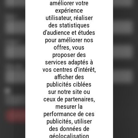
améliorer votre
expérience
Nom
*
utilisateur, réaliser
des statistiques
d’audience et études
pour améliorer nos
E-mail
*
offres, vous
proposer des
services adaptés à
Site web
vos centres d’intérêt,
afficher des
publicités ciblées
sur notre site ou
Enregistrer mon nom, mon e-mail et mon site dans le
ceux de partenaires,
navigateur pour mon prochain commentaire.
mesurer la
performance de ces
publicités, utiliser
des données de
géolocalisation