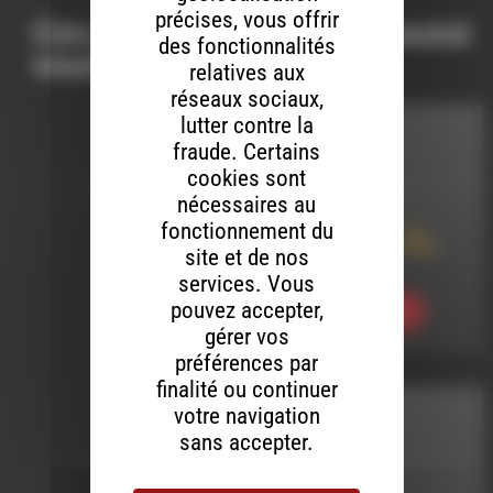
précises, vous offrir
Ces productions peuvent aussi
des fonctionnalités
vous intéresser…
relatives aux
réseaux sociaux,
lutter contre la
REPORTAGES
fraude. Certains
cookies sont
LE 9 AOÛT 2026
nécessaires au
fonctionnement du
Café Complice – La
mobilité dans le Haut
site et de nos
Diois
services. Vous
pouvez accepter,
Ecouter
gérer vos
préférences par
finalité ou continuer
votre navigation
R U READY
sans accepter.
LE 8 AOÛT 2026