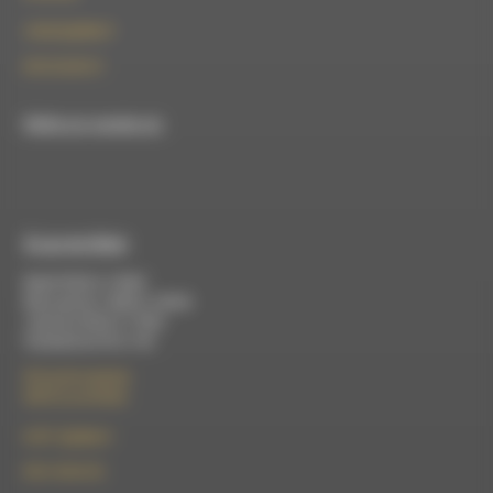
contact@rdwa.fr
09 52 36 85 31
RDWA est membre du
À Luc-en-Diois
Mardi 9h30 à 13h00
Mercredi de 14h00 à 18h30
Jeudi de 9h30 à 17h30
Vendredi de 9h à 13h
50 rue de la piscine
26310 Luc-en-Diois
le101.7@rdwa.fr
09 61 44 63 52