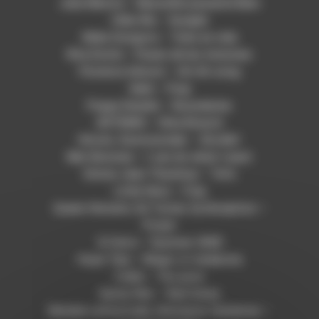
Julia Mestre – Maravilhosamente Bem
Célia Wa – Souljah
Nidia Gongora – Todo en vida
Rita Donte – Paseo de las misiones
Florence Adooni – Uh-Ah song
Salin – Puaj
Poppy Daniels – Boundaries
ARTEMIS – Olive Branch
Hiromi, Sonicwonder – Strollin’
Mei Simones – I can do what I want
Emma-Jean Thackray – Tofu
Little Simz – Free
Queen Herawin, Ke Turner, Dj Deception –
Power
X-Cetra – Summer 2000
Hope Tala – Magic or medecine
Ʃtella – Too poor
Sunny War – Bad times
Natalia Lafourcade, Hermanos Gutierrez –