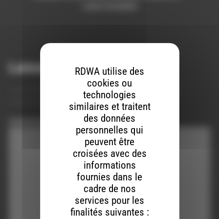
Luna Cruciente
Laisser un commentaire
RDWA utilise des
cookies ou
Votre adresse e-mail ne sera pas publiée.
Les champs
technologies
obligatoires sont indiqués avec
*
similaires et traitent
des données
Commentaire
*
personnelles qui
peuvent être
croisées avec des
informations
fournies dans le
cadre de nos
services pour les
finalités suivantes :