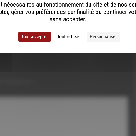
t nécessaires au fonctionnement du site et de nos se
 San Francisco
er, gérer vos préférences par finalité ou continuer vo
sans accepter.
t am I gonna do ?
Tout accepter
Tout refuser
Personnaliser
ont indiqués avec
*