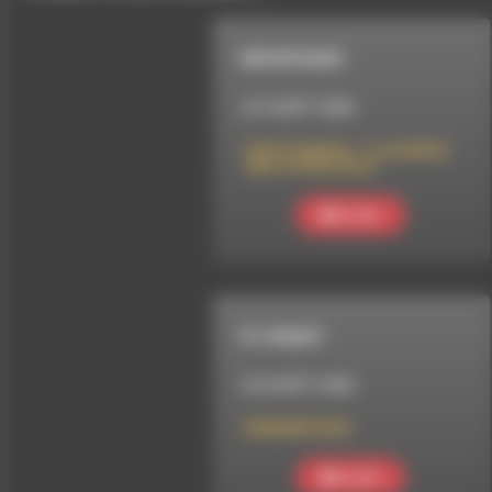
REPORTAGES
LE 9 AOÛT 2026
Café Complice – La mobilité
dans le Haut Diois
Ecouter
R U READY
LE 8 AOÛT 2026
RUREADY#222
Ecouter