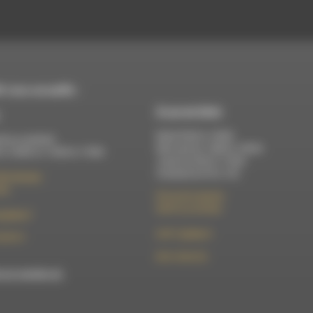
 vous accueille :
À Luc-en-Diois
Mardi 9h30 à 13h00
di au vendredi :
Mercredi de 14h00 à 18h30
 à 12h00 et 13h30 à 17h00
Jeudi de 9h30 à 17h30
Vendredi de 9h à 13h
élix Germain
Die
50 rue de la piscine
26310 Luc-en-Diois
t@rdwa.fr
le101.7@rdwa.fr
36 85 31
09 61 44 63 52
est membre du