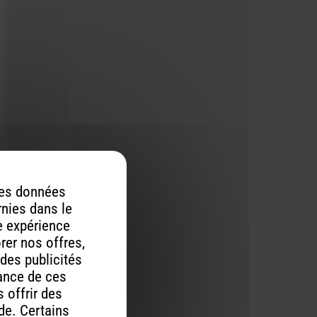
 des données
rnies dans le
re expérience
orer nos offres,
 des publicités
mance de ces
 offrir des
ude. Certains