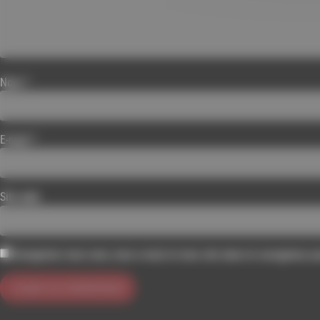
Nom
*
E-mail
*
Site web
Enregistrer mon nom, mon e-mail et mon site dans le navigateur 