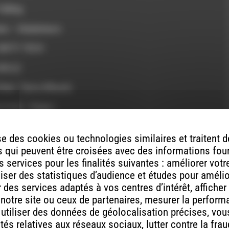
Falling
es – Gladiateurs
DIRTY TECH
CIRCLE
(feat. Tierra Whack)
 Putli – Pawa !
irclez
e des cookies ou technologies similaires et traitent
 What we do
 qui peuvent être croisées avec des informations fou
 services pour les finalités suivantes : améliorer vot
ll in my mind
aliser des statistiques d’audience et études pour améli
 diluviennes
des services adaptés à vos centres d’intérêt, afficher
 notre site ou ceux de partenaires, mesurer la perfor
– Dumb
, utiliser des données de géolocalisation précises, vous
tés relatives aux réseaux sociaux, lutter contre la fra
us attend de mieux