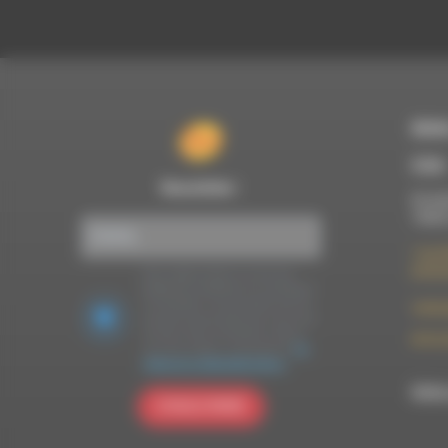
RDWA
À Die
Newsletter :
Du lun
10h00
7 rue F
26150 
Nous utilisons Brevo en tant que
plateforme marketing. En soumettant
ce formulaire, vous acceptez que les
contac
données personnelles que vous avez
fournies soient transférées à Brevo
09 52 
pour être traitées conformément
à la
politique de confidentialité de Brevo.
RDWA 
S'INSCRIRE