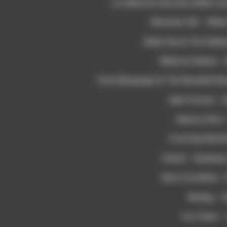
La sélection des plus belles so
Momoko Gill – When 
Selah Sue & The Galla
Melissa Aldana – 
Flore Benguigui & The Sensible Not
Siân Pottok – 
Nuevos Rios 
Courtney Barne
Gretel – Darkness
Alice Costelloe –
Wetleg – 
Cat Clyde –