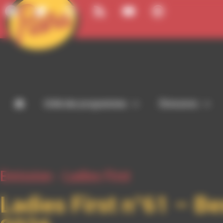
Panneau de gestion des cookies
Grille des programmes
Émissions
Emission -
Ladies First
Ladies First n°61 – Be