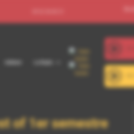
Se c
09 52 36 85 31
107
Adhérer
La Radio
101
st of 1er semestre