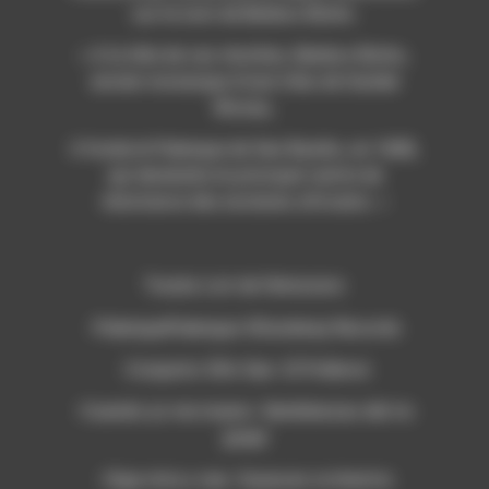
sur le nom de Benkos Bioho.
«
A la tête de ces révoltes, Benkos Bioho,
ancien monarque d’une tribu de Guinée
Bissau,
il fonda le Palenque de San Basilio, en 1608,
qui deviendra le principal centre de
résistance des esclaves africains. »
Tracks List de l’émission:
-PalenquePalenque-SOundway Records
-Conjunto SOn San- El Polleron
-Cuando yo me muera- Semblanzas del rio
guapi
-Oiga mira y vea- Guyacan orchestra