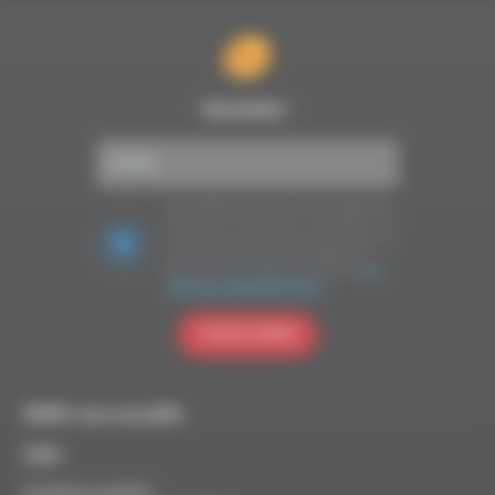
Newsletter :
Nous utilisons Brevo en tant que plateforme
marketing. En soumettant ce formulaire, vous
acceptez que les données personnelles que
vous avez fournies soient transférées à
Brevo pour être traitées conformément
à la
politique de confidentialité de Brevo.
S'INSCRIRE
RDWA vous accueille :
À Die
Du lundi au vendredi :