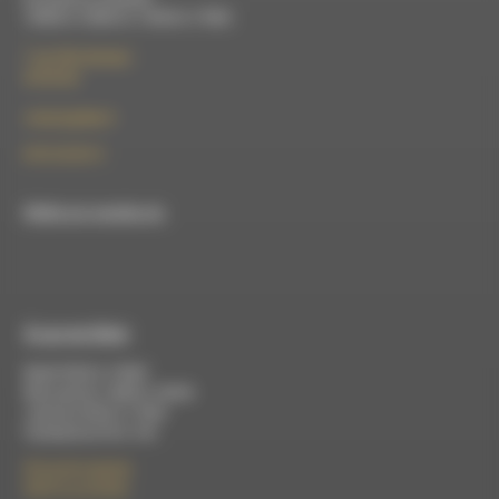
10h00 à 12h00 et 13h30 à 17h00
7 rue Félix Germain
26150 Die
contact@rdwa.fr
09 52 36 85 31
RDWA est membre du
À Luc-en-Diois
Mardi 9h30 à 13h00
Mercredi de 14h00 à 18h30
Jeudi de 9h30 à 17h30
Vendredi de 9h à 13h
50 rue de la piscine
26310 Luc-en-Diois