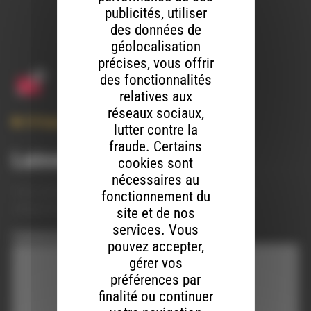
publicités, utiliser
des données de
géolocalisation
précises, vous offrir
des fonctionnalités
relatives aux
réseaux sociaux,
Afrique
,
Amerique Latine
,
Musique
,
Voyage
lutter contre la
fraude. Certains
Laisser un commentaire
cookies sont
nécessaires au
Votre adresse e-mail ne sera pas publiée.
Les champs
fonctionnement du
obligatoires sont indiqués avec
*
site et de nos
services. Vous
Commentaire
*
pouvez accepter,
gérer vos
préférences par
finalité ou continuer