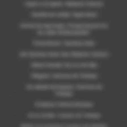
-Quiero a mi gente- Abelardo Carbono
-Rumble we rumble- Super black
-Extrait du reportage « Porque hay picó en
las calles de Baranquilla?
-Ponte Bonito- Systema Solar
-Aló-Systema Solar feat Abelardo Carbono
-Ghetto Kumbé- Eso no me falla
-Plegaria- Cantoras de Timbiqui
-Un sabado de manana- Cantoras de
Timbiqui
-Estebana Ceferina Banquez
-Arroz de Mai- Canalon de Timbiqui
-Molino mi molinette-Canalon de tiimbiqui