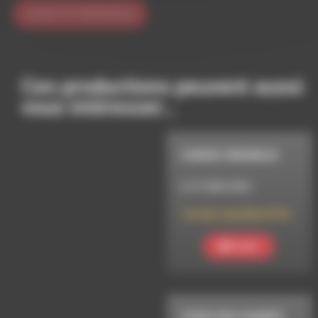
Ces productions peuvent aussi
vous intéresser…
CORDES SENSIBLES
LE 31 MAI 2024
Cordes sensibles N°24
Ecouter
STARS DES CHAMPS