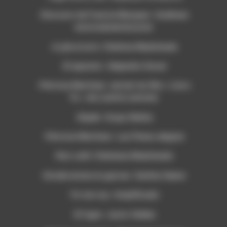
-Discours de Francia Marquez- Goldman
environemental prize
-A pila el arró- Etelvina Madolnado
-El aparato- Alejandro Duran
-Petrona Martinez- extrait du film « Lloro
Yo » de Lizette Lemoine
-Kipele- Grupo Bahiia
-Petrona Martinez- Las Penas alegres
-Ron café- Etelviana Madolnado
-Donde estara la garces- Darlina Saenz
-Yo me voy- Amplificado
-El tigre- Justo Valdez