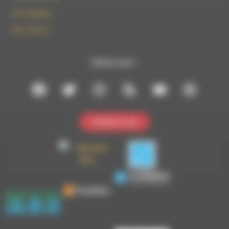
le101.7@rdwa.fr
09 61 44 63 52
Suivez-nous :
Contactez-nous