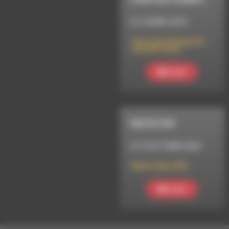
LE 14 AVRIL 2015
Stars des Champs 99
avec Mr Ziiing
Ecouter
MELTIN' DUB
LE 10 OCTOBRE 2024
Meltin’ Dub (759)
Ecouter