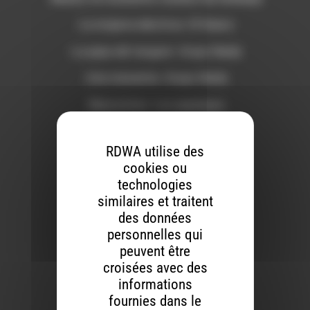
-La mojarra electrica- El Hueco
-La pepa del tangare- Grupo Naidy
-Una mananita- Grupo Naidy
-Rencorista- Los papaùpas
-Zapateando y coqueteando- Grupo
Socavon de Timbiqui
RDWA utilise des
cookies ou
technologies
similaires et traitent
des données
personnelles qui
peuvent être
croisées avec des
informations
fournies dans le