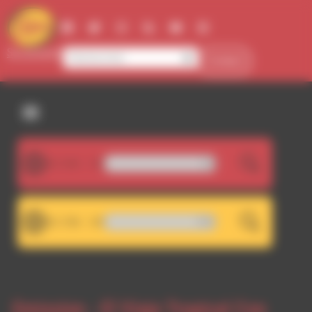
Panneau de gestion des cookies
Se connecter
Contact
107.5FM
LIVE
Dub Incorporation - Djamila
101.7FM
LIVE
RDWA 101.7 - Décrochage RDWA 107.
Emission -
El Viaje Tropical Con