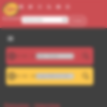
Panneau de gestion des cookies
Se connecter
Contact
107.5FM
Mirageman - Thunder
LIVE
101.7FM
RDWA 101.7 - Décrochage RDWA 107.5 FM
LIVE
Emission -
Interview