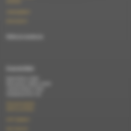
26150 Die
contact@rdwa.fr
09 52 36 85 31
RDWA est membre du
À Luc-en-Diois
Mardi 9h30 à 13h00
Mercredi de 14h00 à 18h30
Jeudi de 9h30 à 17h30
Vendredi de 9h à 13h
50 rue de la piscine
26310 Luc-en-Diois
le101.7@rdwa.fr
09 61 44 63 52