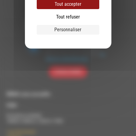
Tout accepter
Newsletter :
Tout refuser
Personnaliser
Nous utilisons Brevo en tant que plateforme
marketing. En soumettant ce formulaire, vous
acceptez que les données personnelles que
vous avez fournies soient transférées à
Brevo pour être traitées conformément
à la
politique de confidentialité de Brevo.
S'INSCRIRE
RDWA vous accueille :
À Die
Du lundi au vendredi :
10h00 à 12h00 et 13h30 à 17h00
7 rue Félix Germain