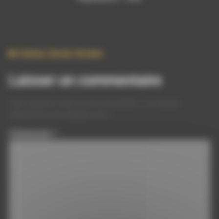
Culture
,
Social
,
Societe
Laisser un commentaire
Votre adresse e-mail ne sera pas publiée.
Les champs
obligatoires sont indiqués avec
*
Commentaire
*