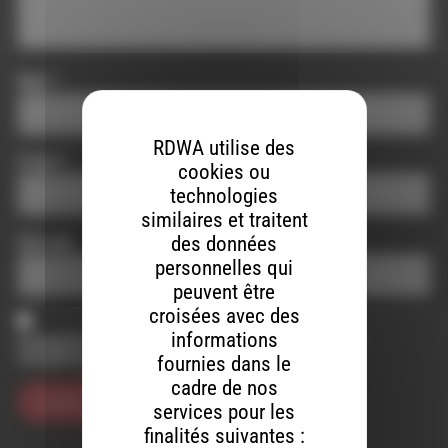
Nom
*
RDWA utilise des
E-mail
*
cookies ou
technologies
similaires et traitent
des données
Site web
personnelles qui
peuvent être
croisées avec des
informations
Enregistrer mon nom, mon e-mail et mon site dans le
navigateur pour mon prochain commentaire.
fournies dans le
cadre de nos
services pour les
finalités suivantes :