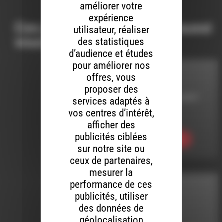
améliorer votre
expérience
Ces productions peuvent aussi
utilisateur, réaliser
vous intéresser…
des statistiques
d’audience et études
pour améliorer nos
offres, vous
HHPQ
proposer des
LE 15 DÉCEMBRE 2017
services adaptés à
vos centres d’intérêt,
HHPQ S04 E12
afficher des
publicités ciblées
Ecouter
sur notre site ou
ceux de partenaires,
mesurer la
performance de ces
HHPQ
publicités, utiliser
des données de
LE 5 AVRIL 2015
géolocalisation