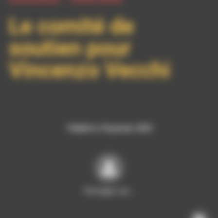
Le comité de
soutien pour
Vincenzo Vecchi
Publié le 18 janvier 2021
Partager sur…