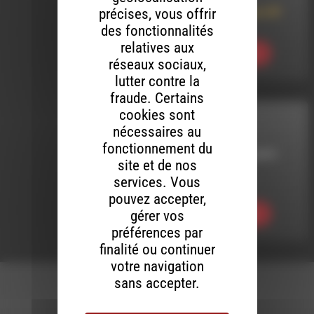
précises, vous offrir
hip-hop & pas que (05
Avril 2015)
des fonctionnalités
relatives aux
Ecouter
réseaux sociaux,
lutter contre la
fraude. Certains
cookies sont
HHPQ
nécessaires au
fonctionnement du
LE 10 OCTOBRE 2019
site et de nos
services. Vous
HHPQ S06 E02
pouvez accepter,
gérer vos
Ecouter
préférences par
finalité ou continuer
votre navigation
sans accepter.