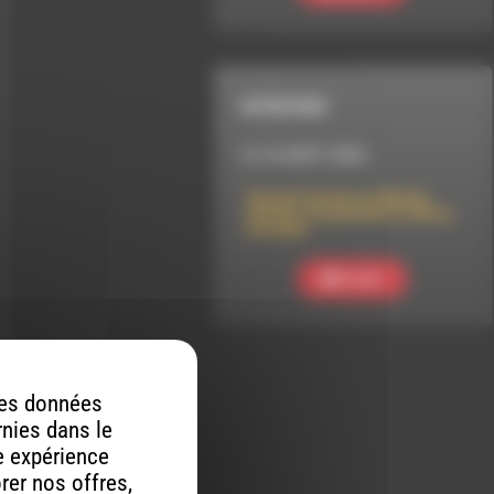
INTERVIEW
LE 16 AOÛT 2024
Samuel Cattiau et Michel
Gentils interprètent La Note
Invisible
Ecouter
 des données
rnies dans le
re expérience
orer nos offres,