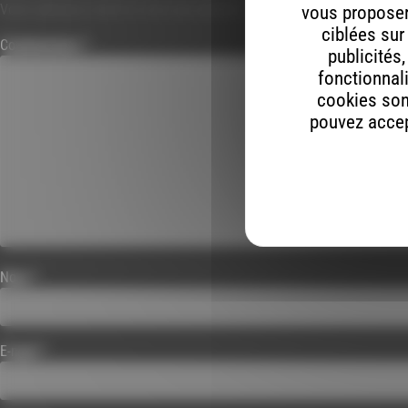
Votre adresse e-mail ne sera pas publiée.
Les champs obligatoires s
vous proposer 
ciblées sur
Commentaire
*
publicités
fonctionnali
cookies son
pouvez accept
Nom
*
E-mail
*