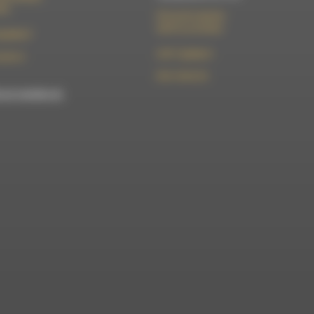
Die
50 rue de la piscine
26310 Luc-en-Diois
t@rdwa.fr
le101.7@rdwa.fr
36 85 31
09 61 44 63 52
est membre du