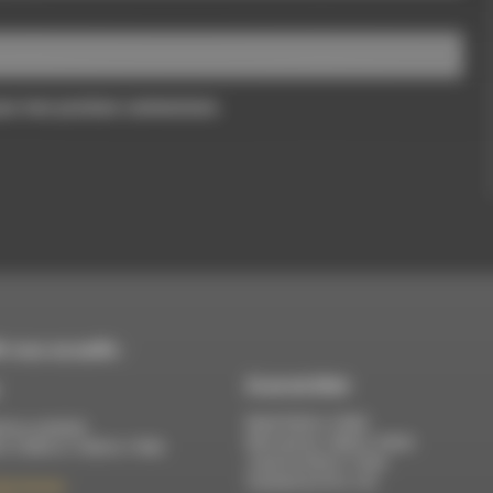
pour mon prochain commentaire.
 vous accueille :
À Luc-en-Diois
Mardi 9h30 à 13h00
di au vendredi :
Mercredi de 14h00 à 18h30
 à 12h00 et 13h30 à 17h00
Jeudi de 9h30 à 17h30
Vendredi de 9h à 13h
élix Germain