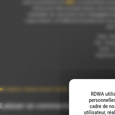
avec le partenariat du
SMRD
. Le coup d’envoi se 
Drôme pour deux journées de jeux, de la fa
costumée
, des spectacles des
Compagnies l’
« apérochanté » et le
BUS
de Grenoble avec son g
clor
Date : 05
lieu : Stu
durée : 
réalisatio
Creation
,
Culture
,
Drome
,
Famille
,
Jeu
,
Riviere
,
Spectacle
,
RDWA utilis
personnelles
Laisser un commentaire
cadre de nos
utilisateur, ré