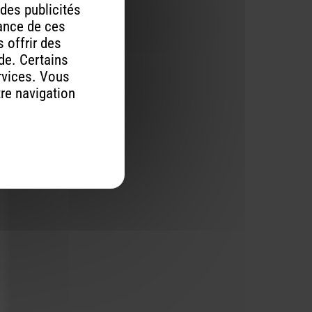
 des publicités
mance de ces
 offrir des
ude. Certains
rvices. Vous
tre navigation