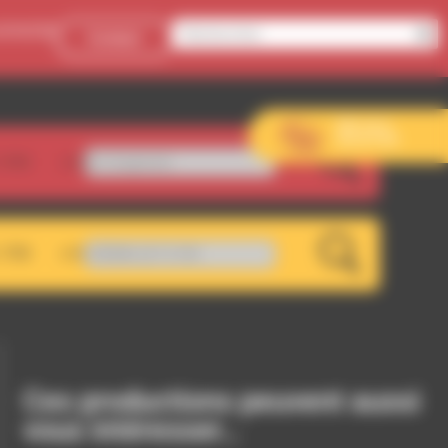
onnecter
Contact
Aller sur le
site de l’EVS
.5FM
ardin imaginaire
LIVE
.7FM
e RDWA 107.5 FM
LIVE
Ces productions peuvent aussi
vous intéresser…