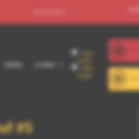
Se c
09 52 36 85 31
107
Yves - Le J
Adhérer
La Radio
101
RDWA 101.7 - Décrochag
ouf #5