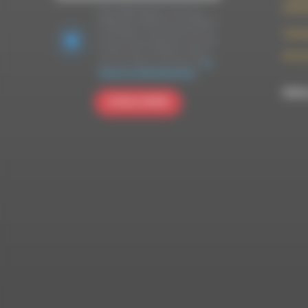
26150 
Nous utilisons Brevo en tant que
plateforme marketing. En soumettant
ce formulaire, vous acceptez que les
contac
données personnelles que vous avez
fournies soient transférées à Brevo
09 52 
pour être traitées conformément
à la
politique de confidentialité de Brevo.
RDWA 
S'INSCRIRE