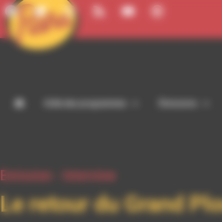
Panneau de gestion des cookies
Grille des programmes
Émissions
Emission -
Interview
Le retour du Grand Pl