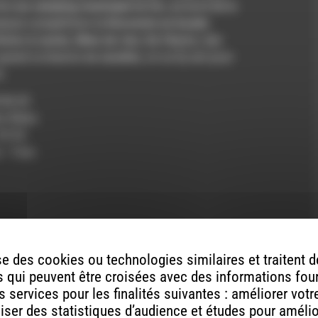
ou
fera
au camping municipal
de Die, au bord de la
diminuer
meuse compétition la
Descente en bouée
le
Arbre à vache
,
Mine de rien
,
De l’Autre
, des
volume.
rand orchestre de ukulélés, et un Dj set pour
e.
.06.25
dio Rdwa
’33″25
n : Yves
Theatre
e des cookies ou technologies similaires et traitent
 qui peuvent être croisées avec des informations fou
 services pour les finalités suivantes : améliorer vot
aliser des statistiques d’audience et études pour améli