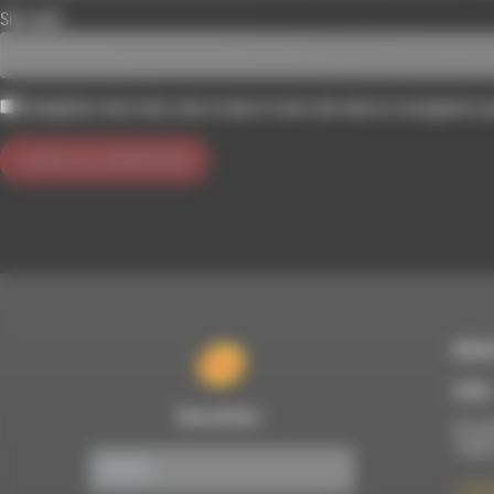
Site web
Enregistrer mon nom, mon e-mail et mon site dans le navigateur 
RDWA
À Die
Newsletter :
Du lun
10h00
7 rue F