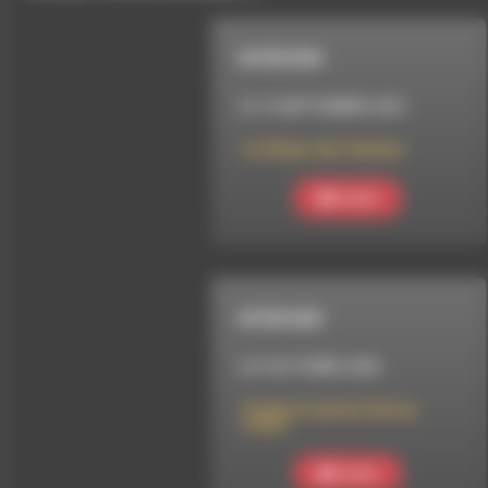
INTERVIEW
LE 14 SEPTEMBRE 2021
Le Chœur des femmes
Ecouter
INTERVIEW
LE 9 OCTOBRE 2020
Frapna et autres Versus
Orano
Ecouter