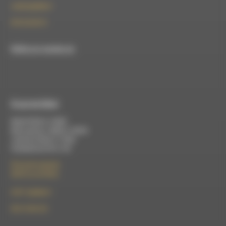
contact@rdwa.fr
09 52 36 85 31
RDWA est membre du
À Luc-en-Diois
Mardi 9h30 à 13h00
Mercredi de 14h00 à 18h30
Jeudi de 9h30 à 17h30
Vendredi de 9h à 13h
50 rue de la piscine
26310 Luc-en-Diois
le101.7@rdwa.fr
09 61 44 63 52