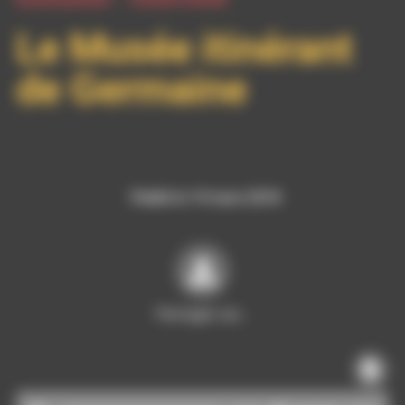
Le Musée itinérant
de Germaine
Publié le 19 mars 2018
Partager sur…
Lecteur