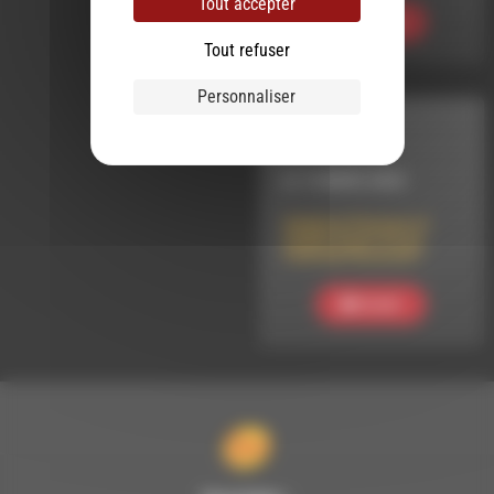
Tout accepter
Ecouter
Tout refuser
Personnaliser
INTERVIEW
LE 14 MARS 2023
Delphine Panique et
Sophie Guerrive au
Festival Hoooooh !
Ecouter