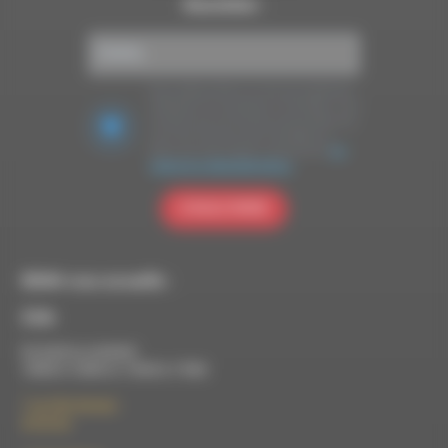
Newsletter :
Nous utilisons Brevo en tant que plateforme
marketing. En soumettant ce formulaire, vous
acceptez que les données personnelles que
vous avez fournies soient transférées à
Brevo pour être traitées conformément
à la
politique de confidentialité de Brevo.
S'INSCRIRE
RDWA vous accueille :
À Die
Du lundi au vendredi :
10h00 à 12h00 et 13h30 à 17h00
7 rue Félix Germain
26150 Die