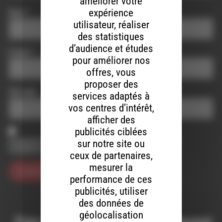
améliorer votre
expérience
Nom
*
utilisateur, réaliser
des statistiques
d’audience et études
E-mail
*
pour améliorer nos
offres, vous
proposer des
Site web
services adaptés à
vos centres d’intérêt,
afficher des
publicités ciblées
Enregistrer mon nom, mon e-mail et mon site dans le
sur notre site ou
navigateur pour mon prochain commentaire.
ceux de partenaires,
mesurer la
performance de ces
publicités, utiliser
des données de
géolocalisation