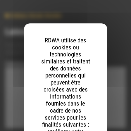
Culture
,
Social
,
Societe
Laisser un commentaire
RDWA utilise des
Votre adresse e-mail ne sera pas publiée.
Les champs
cookies ou
obligatoires sont indiqués avec
*
technologies
similaires et traitent
Commentaire
*
des données
personnelles qui
peuvent être
croisées avec des
informations
fournies dans le
cadre de nos
services pour les
finalités suivantes :