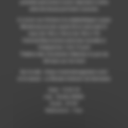
première personne à avoir répondu à cette
série de douze portraits sonores.
A Livron-sur-Drôme à la médiathèque Louise
Michel encore les mardi 20 et mercredi 21
mars De 10h à 12h et de 15h à 17h
Festival Rencontres entre les mondes à
Chabeuil les 14 & 15 avril
Théâtre des Clochards Célestes à Lyon du
28 mars au 1er Avril
Sur le web : https://centreimaginaire.com/
et le teaser : Le Musée itinérant de Germaine
Date : 12.03.18
Lieu : Studio RDWA
Durée : 23’54”
Réalisation : Yves