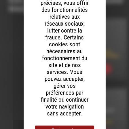
Ces productions peuvent aussi
précises, vous offrir
vous intéresser…
des fonctionnalités
relatives aux
réseaux sociaux,
INTERVIEW
lutter contre la
fraude. Certains
LE 22 JUIN 2019
cookies sont
nécessaires au
L’Allumette, festival
autrement inflammable
fonctionnement du
site et de nos
Ecouter
services. Vous
pouvez accepter,
gérer vos
préférences par
INTERVIEW
finalité ou continuer
votre navigation
LE 6 NOVEMBRE 2019
sans accepter.
Les P’tits ruisseaux