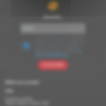
Newsletter :
Nous utilisons Brevo en tant que plateforme
marketing. En soumettant ce formulaire, vous
acceptez que les données personnelles que
vous avez fournies soient transférées à
Brevo pour être traitées conformément
à la
politique de confidentialité de Brevo.
S'INSCRIRE
RDWA vous accueille :
À Die
Du lundi au vendredi :
10h00 à 12h00 et 13h30 à 17h00