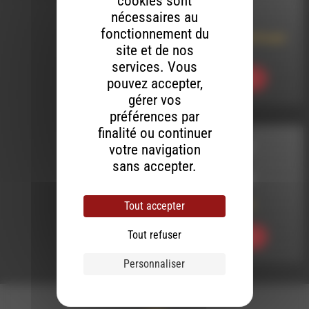
cookies sont
LE 4 JUIN 2025
nécessaires au
fonctionnement du
Le Nid Rouge de Vroum
site et de nos
Vroum
services. Vous
Ecouter
pouvez accepter,
gérer vos
préférences par
finalité ou continuer
votre navigation
DIRE EN DIRECT
sans accepter.
LE 20 AVRIL 2022
Tout accepter
DIrE En Direct 16
Tout refuser
Ecouter
Personnaliser