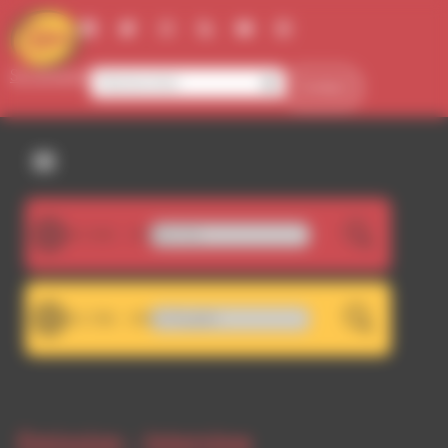
Panneau de gestion des cookies
Se connecter
Contact
107.5FM
St Germain - How Dare You
LIVE
101.7FM
d Thomas - Take These Thoughts
LIVE
Emission -
Interview