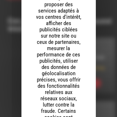
proposer des
services adaptés à
vos centres d’intérêt,
Ces productions peuvent aussi
afficher des
vous intéresser…
publicités ciblées
sur notre site ou
ceux de partenaires,
INTERVIEW
mesurer la
performance de ces
LE 20 DÉCEMBRE 2025
publicités, utiliser
des données de
Global Metal Warning
présente Auré
géolocalisation
précises, vous offrir
Ecouter
des fonctionnalités
relatives aux
réseaux sociaux,
lutter contre la
INTERVIEW
fraude. Certains