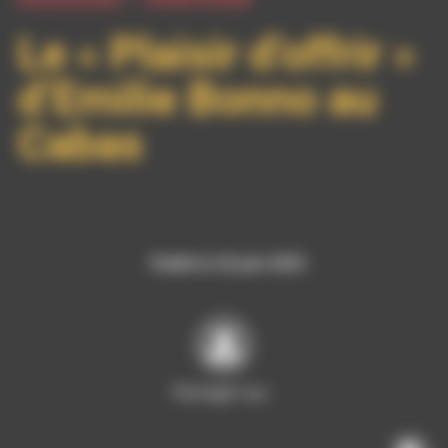
Le « Plaisir d’offrir »
d’Emilie Bonno au
Cabas
Publié le 26 juin 2025
Partager sur…