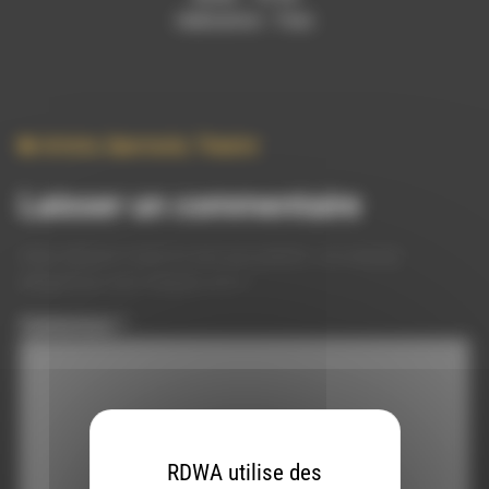
réalisation : Yves
Artiste
,
Spectacle
,
Theatre
Laisser un commentaire
Votre adresse e-mail ne sera pas publiée.
Les champs
obligatoires sont indiqués avec
*
Commentaire
*
RDWA utilise des