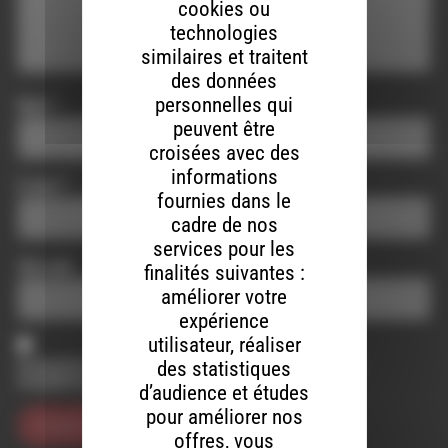
cookies ou
technologies
similaires et traitent
des données
personnelles qui
Nom
*
peuvent être
croisées avec des
informations
E-mail
*
fournies dans le
cadre de nos
services pour les
Site web
finalités suivantes :
améliorer votre
expérience
utilisateur, réaliser
Enregistrer mon nom, mon e-mail et mon site dans le
des statistiques
navigateur pour mon prochain commentaire.
d’audience et études
pour améliorer nos
offres, vous