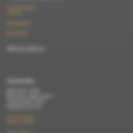
7 rue Félix Germain
26150 Die
contact@rdwa.fr
09 52 36 85 31
RDWA est membre du
À Luc-en-Diois
Mardi 9h30 à 13h00
Mercredi de 14h00 à 18h30
Jeudi de 9h30 à 17h30
Vendredi de 9h à 13h
50 rue de la piscine
26310 Luc-en-Diois
le101.7@rdwa.fr