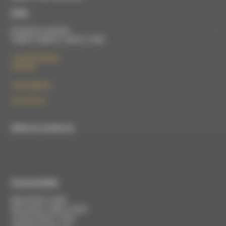
À Die
Du lundi au vendredi :
10h00 à 12h00 et 13h30 à 17h00
7 rue Félix Germain
26150 Die
contact@rdwa.fr
09 52 36 85 31
RDWA est membre du
À Luc-en-Diois
Mardi 9h30 à 13h00
Mercredi de 14h00 à 18h30
Jeudi de 9h30 à 17h30