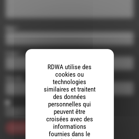
Nom
*
E-mail
*
RDWA utilise des
cookies ou
Site web
technologies
similaires et traitent
des données
personnelles qui
Enregistrer mon nom, mon e-mail et mon site dans le
peuvent être
navigateur pour mon prochain commentaire.
croisées avec des
informations
fournies dans le