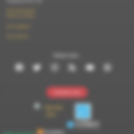
Vendredi de 9h à 13h
50 rue de la piscine
26310 Luc-en-Diois
le101.7@rdwa.fr
09 61 44 63 52
Suivez-nous :
Contactez-nous