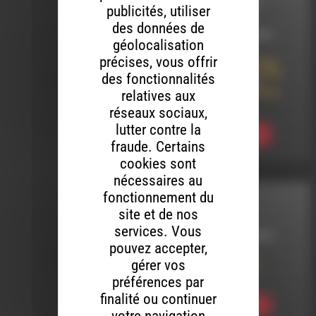
GROOVE PERDU
publicités, utiliser
des données de
LE 21 JUILLET 2014
géolocalisation
précises, vous offrir
A LA RECHERCHE DU
GROOVE PERDU (129)
des fonctionnalités
humeur africaine :
afro-latin, high life &
relatives aux
afro-funk
réseaux sociaux,
lutter contre la
Ecouter
fraude. Certains
cookies sont
nécessaires au
fonctionnement du
COTON TIGE
site et de nos
services. Vous
LE 13 JANVIER 2013
pouvez accepter,
gérer vos
Coton_Tige 066 :
Résistance !
préférences par
finalité ou continuer
Ecouter
votre navigation