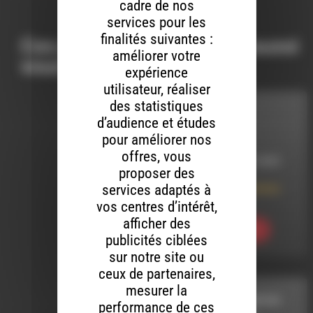
cadre de nos
services pour les
finalités suivantes :
Ces productions peuvent aussi
améliorer votre
vous intéresser…
expérience
utilisateur, réaliser
des statistiques
LES APÉROS
d’audience et études
D'ACÉTATES
pour améliorer nos
offres, vous
LE 11 DÉCEMBRE 2020
proposer des
services adaptés à
Les Apéros d’Acétate
#84
vos centres d’intérêt,
afficher des
Ecouter
publicités ciblées
sur notre site ou
ceux de partenaires,
mesurer la
A LA RECHERCHE DU
performance de ces