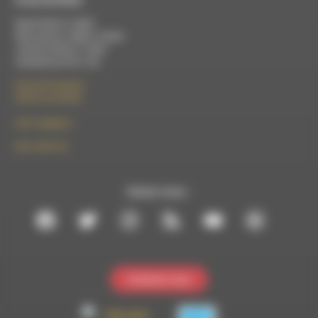
Mardi 9h30 à 13h00
Mercredi de 14h00 à 18h30
Jeudi de 9h30 à 17h30
Vendredi de 9h à 13h
50 rue de la piscine
26310 Luc-en-Diois
le101.7@rdwa.fr
09 61 44 63 52
Suivez-nous :
Contactez-nous