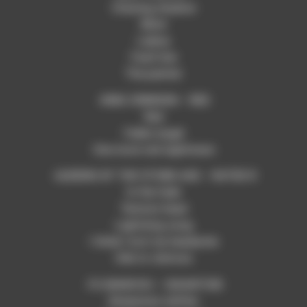
Chasing shadow
Blind
Lalena
Fault line
The painter
-KING CRIMSON – RED
Red
Fallen angel
One more red nightmare
-QUEENS OF THE STONE AGE – RATED R
In the fade
Tension head
Lightning song
I think i lost my headache
Ode to clarissa
-FU MANCHU – GIGANTOID
Dimension shifter