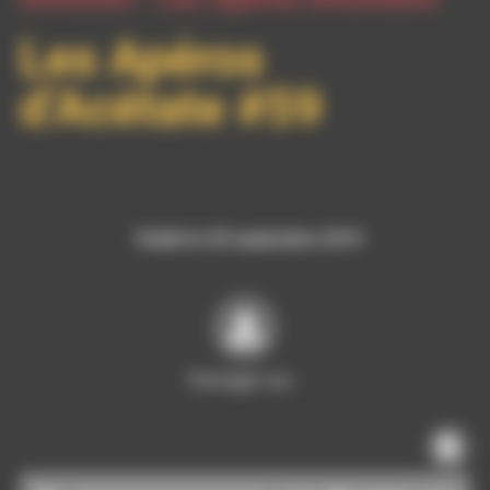
Les Apéros
d’Acétate #59
Publié le 20 septembre 2019
Partager sur…
Lecteur