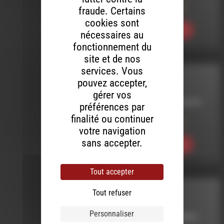
Meltin’ Dub (799)
fraude. Certains
cookies sont
Ecouter
nécessaires au
fonctionnement du
site et de nos
services. Vous
MELTIN' DUB
pouvez accepter,
gérer vos
LE 5 SEPTEMBRE 2019
préférences par
finalité ou continuer
Meltin’ Dub (493)
votre navigation
sans accepter.
Ecouter
Tout accepter
Tout refuser
COTON TIGE
Personnaliser
LE 14 OCTOBRE 2012