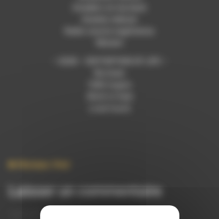
Invaders on my back
Anxiety reducer
Radio source sagittarius
Mutant
– X25X – DISTORTION OF LIFE –
No brain
1000 virgins
Work to heal
Loud touch
Musique
,
Vinyl
Laisser un commentaire
Votre adresse e-mail ne sera pas publiée.
Les champs