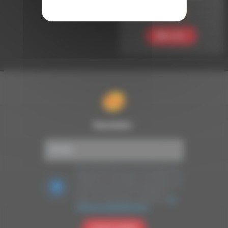
Coton_Tige 055
Ecouter
Newsletter :
Nous utilisons Brevo en tant que plateforme
marketing. En soumettant ce formulaire, vous
acceptez que les données personnelles que
vous avez fournies soient transférées à
Brevo pour être traitées conformément
à la
politique de confidentialité de Brevo.