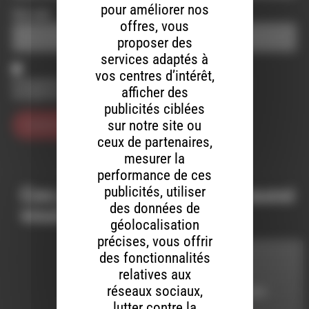
pour améliorer nos
Site web
offres, vous
proposer des
services adaptés à
vos centres d’intérêt,
Enregistrer mon nom, mon e-mail et mon site dans le
afficher des
navigateur pour mon prochain commentaire.
publicités ciblées
sur notre site ou
ceux de partenaires,
mesurer la
performance de ces
publicités, utiliser
Ces productions peuvent aussi
des données de
vous intéresser…
géolocalisation
précises, vous offrir
des fonctionnalités
MELTIN' DUB
relatives aux
réseaux sociaux,
LE 17 JUILLET 2025
lutter contre la