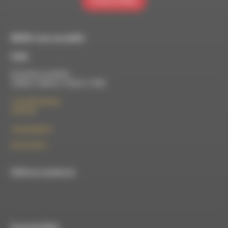
S'INSCRIRE
RDWA vous accueille :
À Die
Du lundi au vendredi :
10h00 à 12h00 et 13h30 à 17h00
7 rue Félix Germain
26150 Die
contact@rdwa.fr
09 52 36 85 31
RDWA est membre du
À Luc-en-Diois