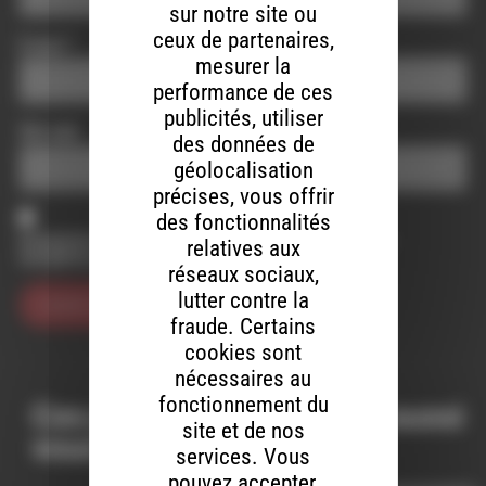
sur notre site ou
ceux de partenaires,
E-mail
*
mesurer la
performance de ces
publicités, utiliser
Site web
des données de
géolocalisation
précises, vous offrir
des fonctionnalités
Enregistrer mon nom, mon e-mail et mon site dans le
relatives aux
navigateur pour mon prochain commentaire.
réseaux sociaux,
lutter contre la
fraude. Certains
cookies sont
nécessaires au
fonctionnement du
Ces productions peuvent aussi
site et de nos
vous intéresser…
services. Vous
pouvez accepter,