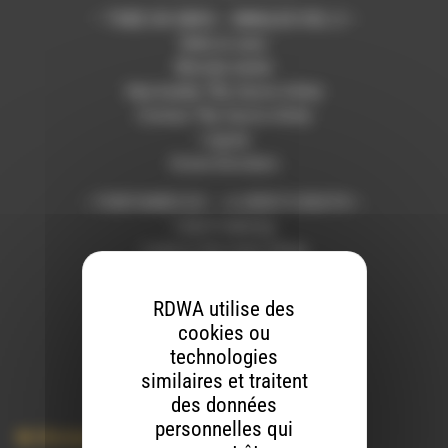
– THEE OH SEES – SINGLES VOL 2 –
Kids in cars
Bloody water
Hey buddy *By Aaron Aites
Comas *By Aaron Aites
I agree
Grave blockers
– FONTAINES DC – A HERO’S DEATH –
I don’t belong
Love is the main thing
Televised mind
A lucid deathYou said
RDWA utilise des
Oh such a spring
cookies ou
technologies
similaires et traitent
des données
personnelles qui
Musique
,
Vinyl