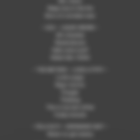
Mic check
Sleep now in the fire
Born of a broken man
– GZA – LIQUID SWORD –
4th chamber
Shadowboxin
Hells wind staff
Killah hills 10304
– THE METERS – LOOK A PYPY –
Look a pypy
Rigor mortis
Pungee
Thinking
This is my last affair
Funky miracle
– FELA KUTI – EXPENSIVE SHIT –
Water no get enemy