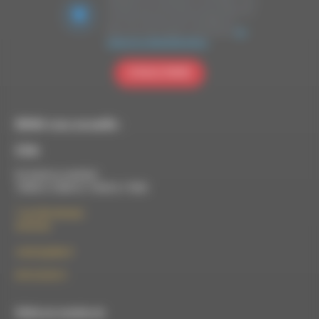
acceptez que les données personnelles que
vous avez fournies soient transférées à
Brevo pour être traitées conformément
à la
politique de confidentialité de Brevo.
S'INSCRIRE
RDWA vous accueille :
À Die
Du lundi au vendredi :
10h00 à 12h00 et 13h30 à 17h00
7 rue Félix Germain
26150 Die
contact@rdwa.fr
09 52 36 85 31
RDWA est membre du