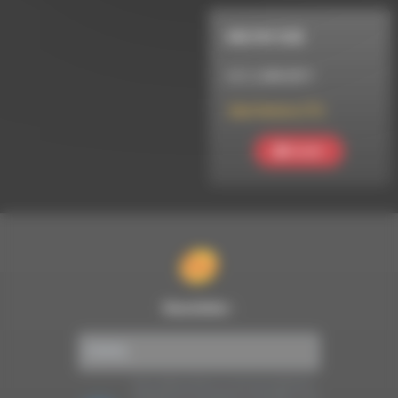
MELTIN' DUB
LE 2 JUIN 2011
Dub Station (71)
Ecouter
Newsletter :
Nous utilisons Brevo en tant que plateforme
marketing. En soumettant ce formulaire, vous