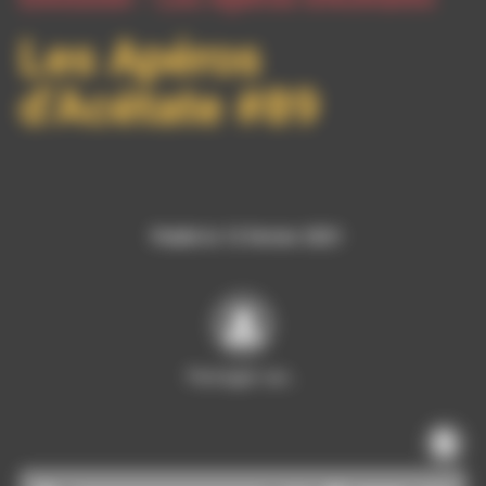
Les Apéros
d’Acétate #89
Publié le 12 février 2021
Partager sur…
Lecteur