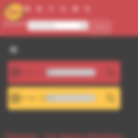
Panneau de gestion des cookies
Se connecter
Contact
107.5FM
LIVE
Dub Spencer & Trance Hill 
101.7FM
LIVE
RDWA 101.7 - Décrocha
Emission -
Les Apéros d'Acétates