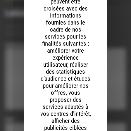
peuvent être
croisées avec des
Laisser un commentaire
informations
fournies dans le
Votre adresse e-mail ne sera pas publiée.
Les champs
cadre de nos
obligatoires sont indiqués avec
*
services pour les
finalités suivantes :
Commentaire
*
améliorer votre
expérience
utilisateur, réaliser
des statistiques
d’audience et études
pour améliorer nos
offres, vous
proposer des
services adaptés à
vos centres d’intérêt,
Nom
*
afficher des
publicités ciblées