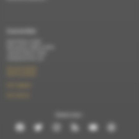
À Luc-en-Diois
Mardi 9h30 à 13h00
Mercredi de 14h00 à 18h30
Jeudi de 9h30 à 17h30
Vendredi de 9h à 13h
50 rue de la piscine
26310 Luc-en-Diois
le101.7@rdwa.fr
09 61 44 63 52
Suivez-nous :