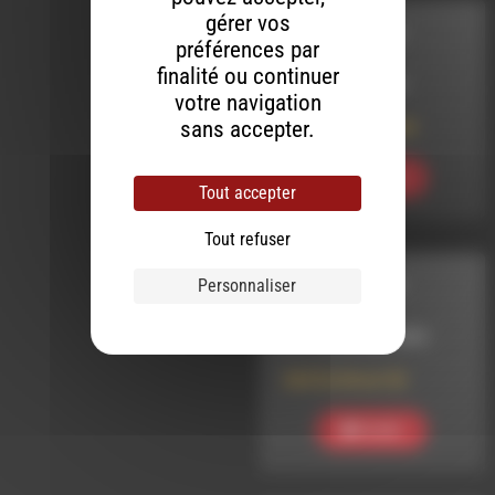
gérer vos
DIRE EN DIRECT
préférences par
finalité ou continuer
LE 30 AVRIL 2025
votre navigation
sans accepter.
DIrE En DIrEct 144
Ecouter
Tout accepter
Tout refuser
Personnaliser
DIRE EN DIRECT
LE 11 JANVIER 2023
DIrE En Direct 52
Ecouter