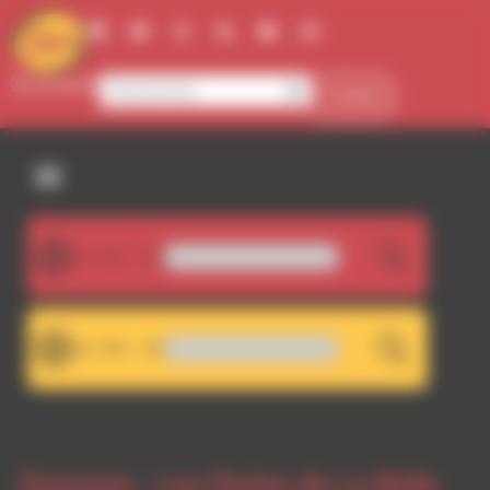
Panneau de gestion des cookies
Se connecter
Contact
107.5FM
LIVE
YVES - Un droit à la fraîcheur 
101.7FM
LIVE
RDWA 101.7 - Décrochage RD
Emission -
Les Perles de La Belle