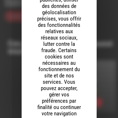
Enregistrer mon nom, mon e-mail et mon site dans le
navigateur pour mon prochain commentaire.
des données de
géolocalisation
précises, vous offrir
des fonctionnalités
relatives aux
réseaux sociaux,
Ces productions peuvent aussi
lutter contre la
vous intéresser…
fraude. Certains
cookies sont
nécessaires au
fonctionnement du
MELTIN' DUB
site et de nos
LE 25 MARS 2021
services. Vous
pouvez accepter,
Meltin’ Dub (574)
gérer vos
préférences par
Ecouter
finalité ou continuer
votre navigation