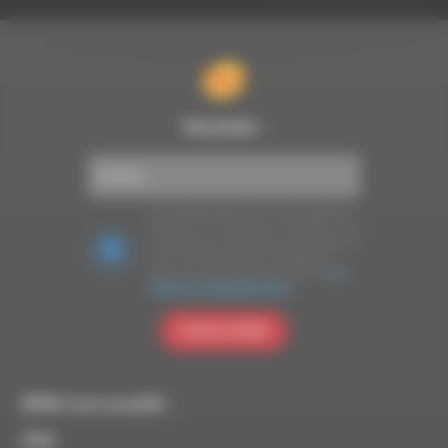
Newsletter :
Nous utilisons Brevo en tant que plateforme
marketing. En soumettant ce formulaire, vous
acceptez que les données personnelles que
vous avez fournies soient transférées à
Brevo pour être traitées conformément
à la
politique de confidentialité de Brevo.
S'INSCRIRE
RDWA vous accueille :
À Die