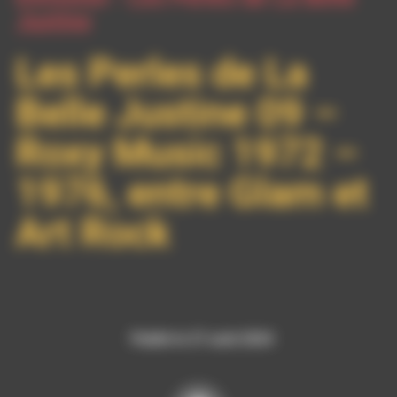
Justine
Les Perles de La
Belle Justine 09 –
Roxy Music 1972 –
1976, entre Glam et
Art Rock
Publié le 27 août 2024