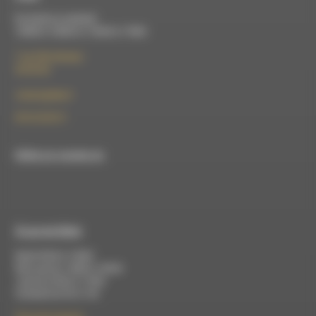
Du lundi au vendredi :
10h00 à 12h00 et 13h30 à 17h00
7 rue Félix Germain
26150 Die
contact@rdwa.fr
09 52 36 85 31
RDWA est membre du
À Luc-en-Diois
Mardi 9h30 à 13h00
Mercredi de 14h00 à 18h30
Jeudi de 9h30 à 17h30
Vendredi de 9h à 13h