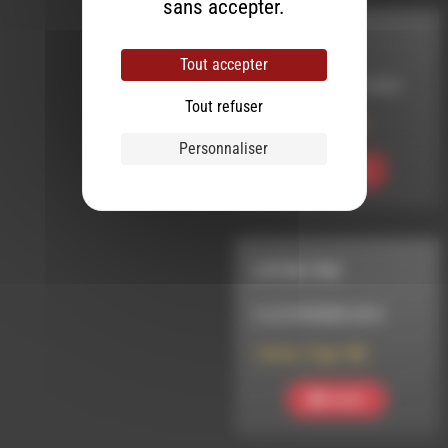
sans accepter.
MELTIN' DUB
Tout accepter
LE 21 DÉCEMBRE 2023
Tout refuser
Meltin’ Dub (717)
Personnaliser
Ecouter
COTON TIGE
LE 22 FÉVRIER 2015
Coton_Tige 148
Ecouter