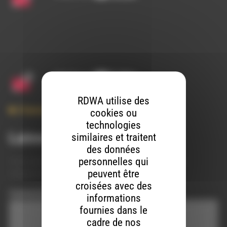
RDWA utilise des
Chanson
,
Concert
,
Musique
cookies ou
technologies
Laisser un commentaire
similaires et traitent
des données
personnelles qui
Votre adresse e-mail ne sera pas publiée.
Les champs
peuvent être
obligatoires sont indiqués avec
*
croisées avec des
Commentaire
*
informations
fournies dans le
cadre de nos