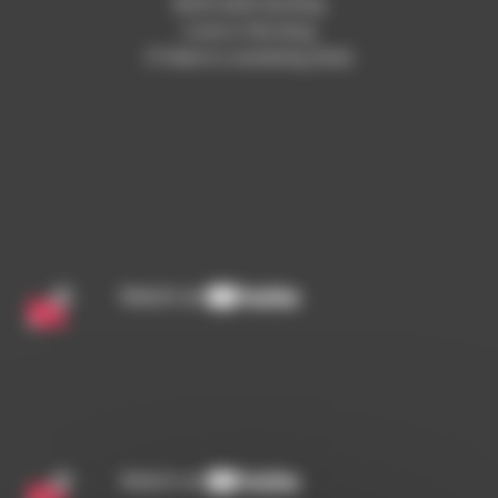
Both ends burning
Love is the drug
If there is someting (live)