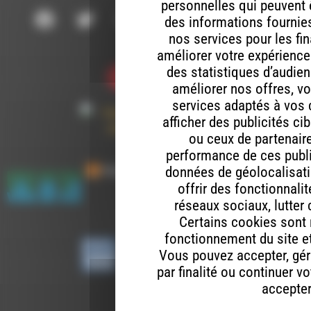
personnelles qui peuvent 
des informations fournie
nos services pour les fin
améliorer votre expérience u
des statistiques d’audie
Contactez-nous
améliorer nos offres, v
services adaptés à vos c
afficher des publicités cib
ou ceux de partenair
performance de ces public
données de géolocalisati
offrir des fonctionnalit
réseaux sociaux, lutter 
Certains cookies sont
fonctionnement du site e
Vous pouvez accepter, gér
par finalité ou continuer v
accepter