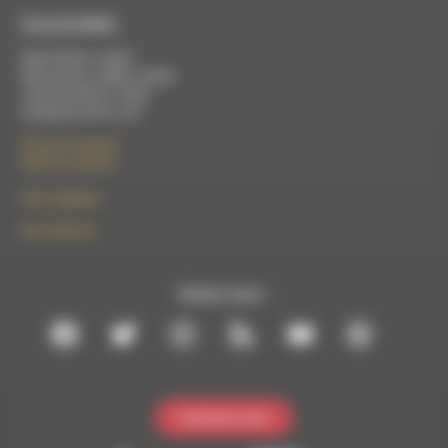
À Luc-en-Diois
Mardi 9h30 à 13h00
Mercredi de 14h00 à 18h30
Jeudi de 9h30 à 17h30
Vendredi de 9h à 13h
50 rue de la piscine
26310 Luc-en-Diois
le101.7@rdwa.fr
09 61 44 63 52
Suivez-nous :
Contactez-nous