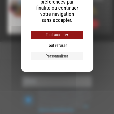
préférences par
finalité ou continuer
Pop en Stock 538
Ballades Délicates
votre navigation
sans accepter.
Ecouter
Tout accepter
Tout refuser
Personnaliser
Newsletter :
Nous utilisons Brevo en tant que plateforme
marketing. En soumettant ce formulaire, vous
acceptez que les données personnelles que
vous avez fournies soient transférées à
Brevo pour être traitées conformément
à la
politique de confidentialité de Brevo.