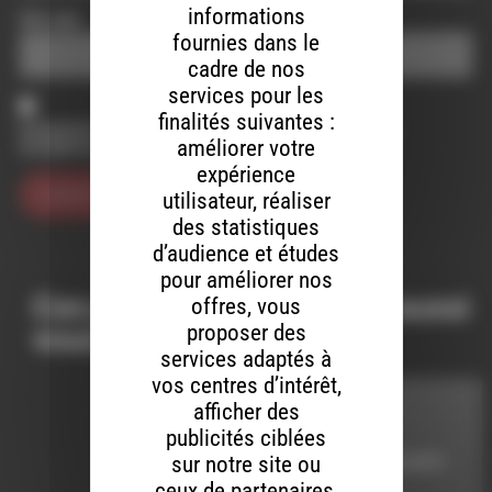
informations
Site web
fournies dans le
cadre de nos
services pour les
finalités suivantes :
Enregistrer mon nom, mon e-mail et mon site dans le
améliorer votre
navigateur pour mon prochain commentaire.
expérience
utilisateur, réaliser
des statistiques
d’audience et études
pour améliorer nos
Ces productions peuvent aussi
offres, vous
proposer des
vous intéresser…
services adaptés à
vos centres d’intérêt,
afficher des
LIVE ADDICT
publicités ciblées
sur notre site ou
LE 18 NOVEMBRE 2013
ceux de partenaires,