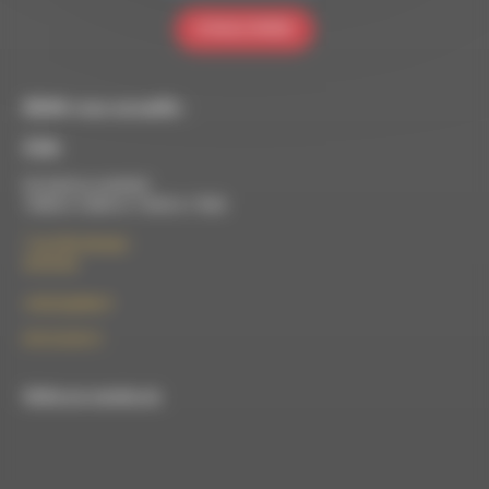
S'INSCRIRE
RDWA vous accueille :
À Die
Du lundi au vendredi :
10h00 à 12h00 et 13h30 à 17h00
7 rue Félix Germain
26150 Die
contact@rdwa.fr
09 52 36 85 31
RDWA est membre du