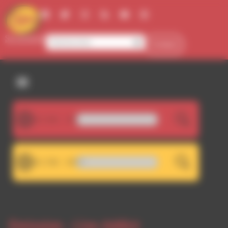
Panneau de gestion des cookies
Se connecter
Contact
107.5FM
Kutiman - Losing It
LIVE
101.7FM
ochage RDWA 107.5 FM
LIVE
Emission -
Live Addict