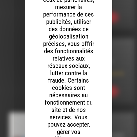
live addict 062
mesurer la
performance de ces
Ecouter
publicités, utiliser
des données de
géolocalisation
précises, vous offrir
LIVE ADDICT
des fonctionnalités
relatives aux
LE 11 MARS 2024
réseaux sociaux,
lutter contre la
live addict 382 ( sur la
route)
fraude. Certains
cookies sont
Ecouter
nécessaires au
fonctionnement du
site et de nos
services. Vous
POP EN STOCK
pouvez accepter,
gérer vos
LE 24 NOVEMBRE 2024