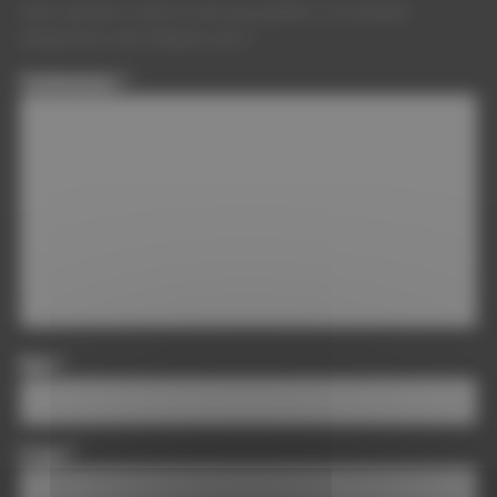
Votre adresse e-mail ne sera pas publiée.
Les champs
obligatoires sont indiqués avec
*
Commentaire
*
Nom
*
E-mail
*