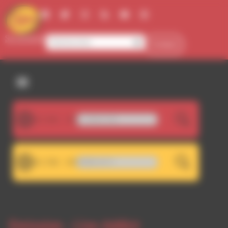
Panneau de gestion des cookies
Se connecter
Contact
107.5FM
Iseo & Dodosound - I Don't, I Do
LIVE
101.7FM
RDWA 101.7 - RDWA 107.5
LIVE
Emission -
Live Addict