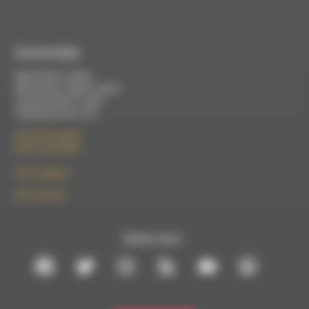
À Luc-en-Diois
Mardi 9h30 à 13h00
Mercredi de 14h00 à 18h30
Jeudi de 9h30 à 17h30
Vendredi de 9h à 13h
50 rue de la piscine
26310 Luc-en-Diois
le101.7@rdwa.fr
09 61 44 63 52
Suivez-nous :