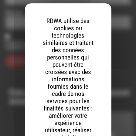
Site web
RDWA utilise des
cookies ou
technologies
similaires et traitent
Enregistrer mon nom, mon e-mail et mon site dans le
navigateur pour mon prochain commentaire.
des données
personnelles qui
peuvent être
croisées avec des
informations
fournies dans le
Ces productions peuvent aussi
cadre de nos
vous intéresser…
services pour les
finalités suivantes :
améliorer votre
LIVE ADDICT
expérience
utilisateur, réaliser
LE 6 JANVIER 2020