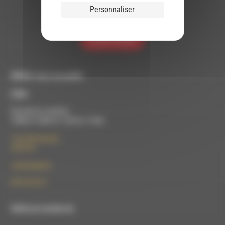
vous avez fournies soient transférées à
Personnaliser
Brevo pour être traitées conformément
à la
politique de confidentialité de Brevo.
S'INSCRIRE
RDWA vous accueille :
À Die
Du lundi au vendredi :
10h00 à 12h00 et 13h30 à 17h00
7 rue Félix Germain
26150 Die
contact@rdwa.fr
09 52 36 85 31
RDWA est membre du