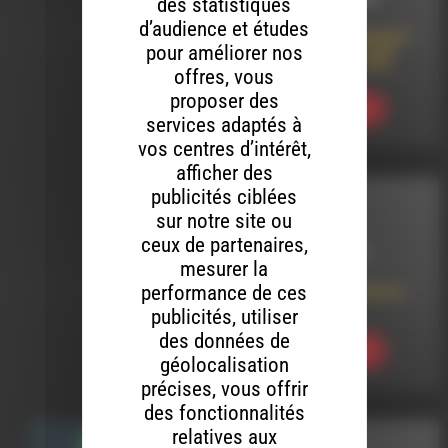
des statistiques
d’audience et études
live addict 254 (besoin
pour améliorer nos
de douceur avec une
coupe de soft rock)
offres, vous
proposer des
Ecouter
services adaptés à
vos centres d’intérêt,
afficher des
publicités ciblées
LIVE ADDICT
sur notre site ou
ceux de partenaires,
LE 29 AVRIL 2019
mesurer la
performance de ces
live addict 234 (live or
die)
publicités, utiliser
des données de
Ecouter
géolocalisation
précises, vous offrir
des fonctionnalités
relatives aux