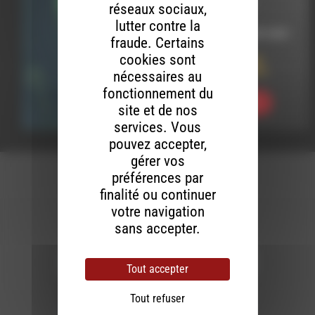
POP EN STOCK
réseaux sociaux,
lutter contre la
LE 28 SEPTEMBRE 2025
fraude. Certains
cookies sont
Pop en Stock 568
Rocks Stupéfiants
nécessaires au
fonctionnement du
Ecouter
site et de nos
services. Vous
pouvez accepter,
gérer vos
préférences par
finalité ou continuer
votre navigation
sans accepter.
Newsletter :
Tout accepter
Nous utilisons Brevo en tant que plateforme
Tout refuser
marketing. En soumettant ce formulaire, vous
acceptez que les données personnelles que