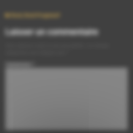
Rock
,
Rock Progressif
Laisser un commentaire
Votre adresse e-mail ne sera pas publiée.
Les champs
obligatoires sont indiqués avec
*
Commentaire
*