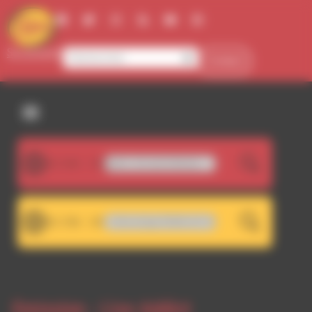
Panneau de gestion des cookies
Se connecter
Contact
107.5FM
Seraphin - It's Just A Melody
LIVE
101.7FM
RDWA 101.7 - Décrochage RDWA 107.5 FM
LIVE
Emission -
Live Addict