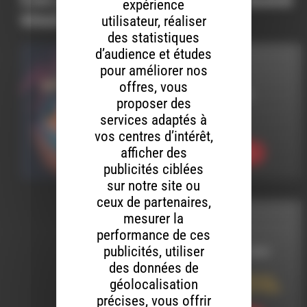
expérience
vous intéresser…
utilisateur, réaliser
des statistiques
d’audience et études
LIVE ADDICT
pour améliorer nos
offres, vous
LE 29 AVRIL 2026
proposer des
services adaptés à
live addict 440
vos centres d’intérêt,
afficher des
Ecouter
publicités ciblées
sur notre site ou
ceux de partenaires,
mesurer la
INTERVIEW
performance de ces
publicités, utiliser
LE 10 OCTOBRE 2025
des données de
Global Metal Warning
géolocalisation
rencontre Liquid Flesh
précises, vous offrir