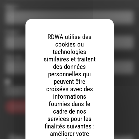
Nom
*
E-mail
*
RDWA utilise des
cookies ou
technologies
Site web
similaires et traitent
des données
personnelles qui
peuvent être
Enregistrer mon nom, mon e-mail et mon site dans le
croisées avec des
navigateur pour mon prochain commentaire.
informations
fournies dans le
cadre de nos
services pour les
finalités suivantes :
améliorer votre
Ces productions peuvent aussi