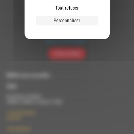
Tout refuser
Nous utilisons Brevo en tant que plateforme
Personnaliser
marketing. En soumettant ce formulaire, vous
acceptez que les données personnelles que
vous avez fournies soient transférées à
Brevo pour être traitées conformément
à la
politique de confidentialité de Brevo.
S'INSCRIRE
RDWA vous accueille :
À Die
Du lundi au vendredi :
10h00 à 12h00 et 13h30 à 17h00
7 rue Félix Germain
26150 Die
contact@rdwa.fr