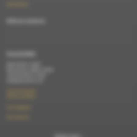
09 52 36 85 31
RDWA est membre du
À Luc-en-Diois
Mardi 9h30 à 13h00
Mercredi de 14h00 à 18h30
Jeudi de 9h30 à 17h30
Vendredi de 9h à 13h
50 rue de la piscine
26310 Luc-en-Diois
le101.7@rdwa.fr
09 61 44 63 52
Suivez-nous :