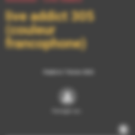
live addict 305
(couleur
francophone)
Publié le 7 février 2022
Partager sur…