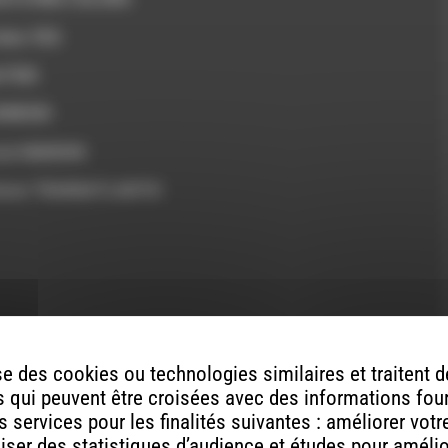
ou
diminuer
 lens YES
le
volume.
é FISH
ENESIS
soul AMAROK
o know TRANSATLANTIC
e des cookies ou technologies similaires et traitent
 qui peuvent être croisées avec des informations fou
 services pour les finalités suivantes : améliorer vot
ont indiqués avec
*
aliser des statistiques d’audience et études pour améli