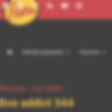
Panneau de gestion des cookies
Grille des programmes
Émissions
Emission -
Live Addict
live addict 344