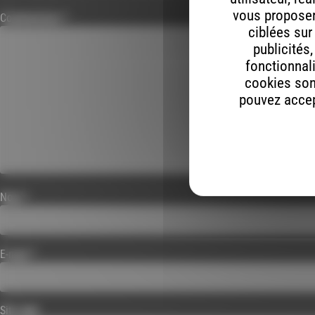
vous proposer 
Commentaire
*
ciblées sur
publicités
fonctionnali
cookies son
pouvez accept
Nom
*
E-mail
*
Site web