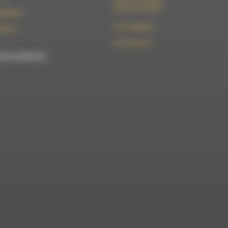
26310 Luc-en-Diois
t@rdwa.fr
le101.7@rdwa.fr
36 85 31
09 61 44 63 52
est membre du