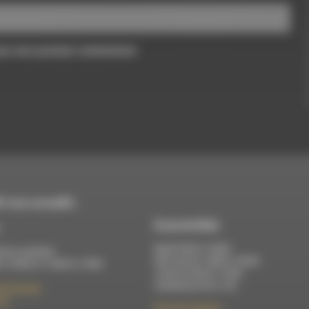
pour mon prochain commentaire.
 vous accueille :
À Luc-en-Diois
Mardi 9h30 à 13h00
di au vendredi :
Mercredi de 14h00 à 18h30
 à 12h00 et 13h30 à 17h00
Jeudi de 9h30 à 17h30
Vendredi de 9h à 13h
élix Germain
Die
50 rue de la piscine