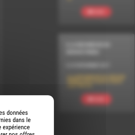
Ecouter
A LA RECHERCHE DU
GROOVE PERDU
LE 25 DÉCEMBRE 2017
A LA RECHERCHE DU GROOVE
PERDU (241) Country funk &
soul 70’s 2/2
Ecouter
 des données
rnies dans le
re expérience
orer nos offres,