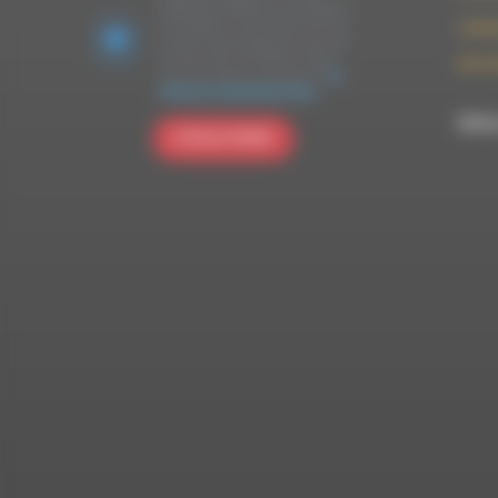
plateforme marketing. En soumettant
ce formulaire, vous acceptez que les
contac
données personnelles que vous avez
fournies soient transférées à Brevo
09 52 
pour être traitées conformément
à la
politique de confidentialité de Brevo.
RDWA 
S'INSCRIRE