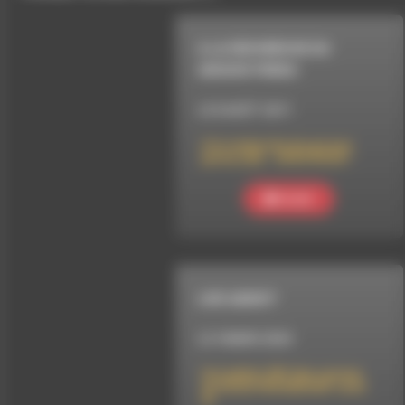
A LA RECHERCHE DU
GROOVE PERDU
LE 8 AOÛT 2011
A la recherche du groove
perdu (20) – AFRO ROCK !
Ecouter
LIVE ADDICT
LE 4 MARS 2024
live addict 381 (les racines
du ROCK PROGRESSIF volet
3)