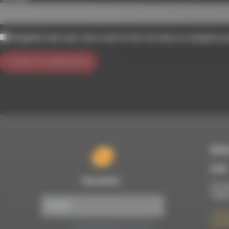
Enregistrer mon nom, mon e-mail et mon site dans le navigateur 
RDWA
À Die
Newsletter :
Du lun
10h00
7 rue F
26150 
Nous utilisons Brevo en tant que