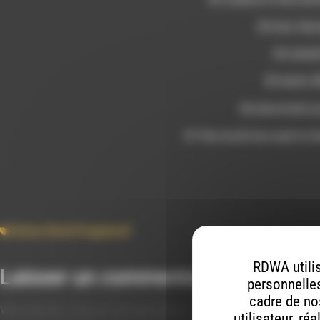
03 into the
04 clich
05 dodo G
06 distorted 
07 the world we used t
Rock
,
Rock Progressif
RDWA utilis
Laisser un commentaire
personnelles
cadre de nos
Votre adresse e-mail ne sera pas publiée.
Les champs obligatoires s
utilisateur, ré