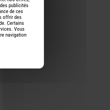
 des publicités
mance de ces
 offrir des
ude. Certains
rvices. Vous
tre navigation