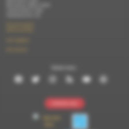
Mercredi de 14h00 à 18h30
Jeudi de 9h30 à 17h30
Vendredi de 9h à 13h
50 rue de la piscine
26310 Luc-en-Diois
le101.7@rdwa.fr
09 61 44 63 52
Suivez-nous :
Contactez-nous