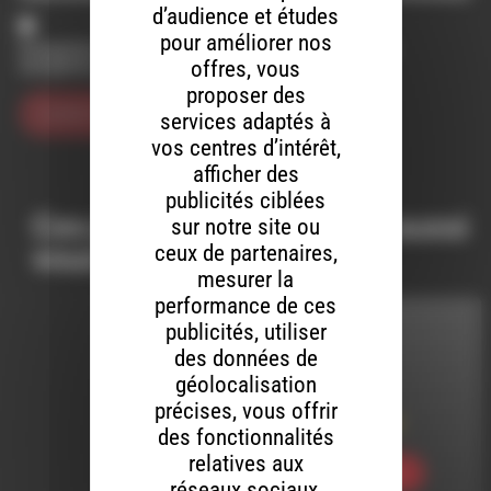
d’audience et études
pour améliorer nos
Enregistrer mon nom, mon e-mail et mon site dans le
navigateur pour mon prochain commentaire.
offres, vous
proposer des
services adaptés à
vos centres d’intérêt,
afficher des
publicités ciblées
Ces productions peuvent aussi
sur notre site ou
ceux de partenaires,
vous intéresser…
mesurer la
performance de ces
publicités, utiliser
MELTIN' DUB
des données de
géolocalisation
LE 5 MAI 2016
précises, vous offrir
Meltin’ Dub (322)
des fonctionnalités
relatives aux
Ecouter
réseaux sociaux,