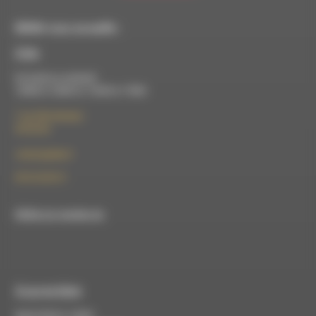
RDWA vous accueille :
À Die
Du lundi au vendredi :
10h00 à 12h00 et 13h30 à 17h00
7 rue Félix Germain
26150 Die
contact@rdwa.fr
09 52 36 85 31
RDWA est membre du
À Luc-en-Diois
Mardi 9h30 à 13h00