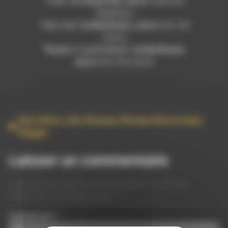
“Time” de
Panda Dub
, album
Psychotic
Symphony
“Jah Love” de
Bad Brains
, album
Into The
Future
“Maybe A Joyful Noise” de
Bad Brains
,
album
Into The Future
Bass Music
,
Dub
,
Musique
,
Musique Electronique
,
Reggae
Laisser un commentaire
Votre adresse e-mail ne sera pas publiée.
Les champs
obligatoires sont indiqués avec
*
Commentaire
*