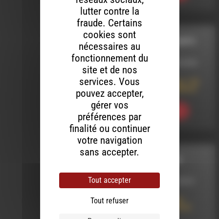
lutter contre la
fraude. Certains
cookies sont
STARS DES CHAMPS
nécessaires au
fonctionnement du
LE 15 NOVEMBRE 2016
site et de nos
services. Vous
Stars des Champs 144
avec Slone & Flawless
pouvez accepter,
gérer vos
Ecouter
préférences par
finalité ou continuer
votre navigation
sans accepter.
POWER STATION
Tout accepter
LE 5 NOVEMBRE 2014
Tout refuser
Power Station 58 :
John Holt Tribute &
New Releases