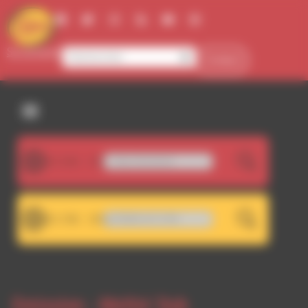
Panneau de gestion des cookies
Se connecter
Contact
107.5FM
La Voix Off & Polémix - Stop Greendock
LIVE
101.7FM
 101.7 - Décrochage RDWA 107.5 FM
LIVE
Emission -
Meltin' Dub