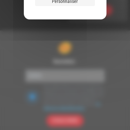
Personnaliser
Ecouter
Newsletter :
Nous utilisons Brevo en tant que plateforme
marketing. En soumettant ce formulaire, vous
acceptez que les données personnelles que
vous avez fournies soient transférées à
Brevo pour être traitées conformément
à la
politique de confidentialité de Brevo.
S'INSCRIRE