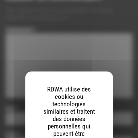
Votre adresse e-mail ne sera pas publiée.
Les champs
obligatoires sont indiqués avec
*
Commentaire
*
RDWA utilise des
cookies ou
technologies
Nom
*
similaires et traitent
des données
personnelles qui
peuvent être
E-mail
*