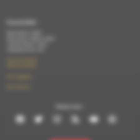
À Luc-en-Diois
Mardi 9h30 à 13h00
Mercredi de 14h00 à 18h30
Jeudi de 9h30 à 17h30
Vendredi de 9h à 13h
50 rue de la piscine
26310 Luc-en-Diois
le101.7@rdwa.fr
09 61 44 63 52
Suivez-nous :