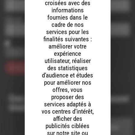
croisées avec des
informations
fournies dans le
Site web
cadre de nos
services pour les
finalités suivantes :
améliorer votre
Enregistrer mon nom, mon e-mail et mon site dans le
expérience
navigateur pour mon prochain commentaire.
utilisateur, réaliser
des statistiques
d’audience et études
pour améliorer nos
offres, vous
proposer des
Ces productions peuvent aussi
services adaptés à
vous intéresser…
vos centres d’intérêt,
afficher des
publicités ciblées
CORDES SENSIBLES
sur notre site ou