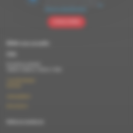
vous avez fournies soient transférées à
Brevo pour être traitées conformément
à la
politique de confidentialité de Brevo.
S'INSCRIRE
RDWA vous accueille :
À Die
Du lundi au vendredi :
10h00 à 12h00 et 13h30 à 17h00
7 rue Félix Germain
26150 Die
contact@rdwa.fr
09 52 36 85 31
RDWA est membre du