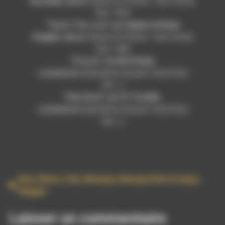
Rootikal
, album
Injham & Friends : Dub Family
Part. TWO
“Teach The Love” par
Injham & Ricky
Chaplin
, album
Injham & Friends : Dub Family
Part. ONE
“Psycho” de
Kid Panda
,
compilation
Ephedrina Dueanni SottoTerra
VOL. 2
“Way Back” par
D-Trouble
,
compilation
Ephedrina Dueanni SottoTerra
VOL. 2
Bass Music
,
Dub
,
Musique
,
Musique Electronique
,
Reggae
Laisser un commentaire