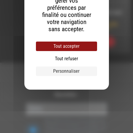
gérer vos
préférences par
LE 26 SEPTEMBRE 2020
finalité ou continuer
votre navigation
FREE LIKE ART (LIVE)
sans accepter.
Tartine Ton Son !
Ecouter
Tout accepter
Tout refuser
Personnaliser
Newsletter :
Nous utilisons Brevo en tant que plateforme
marketing. En soumettant ce formulaire, vous
acceptez que les données personnelles que