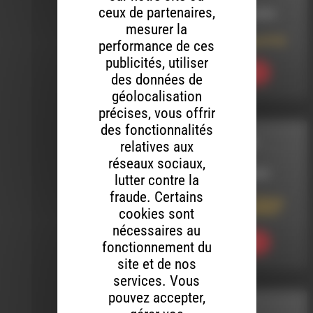
ceux de partenaires,
LE 18 OCTOBRE 2024
mesurer la
Cordes sensibles N°32
performance de ces
publicités, utiliser
Ecouter
des données de
géolocalisation
précises, vous offrir
des fonctionnalités
L'AIR DU TEMPS
relatives aux
réseaux sociaux,
LE 23 JUILLET 2023
lutter contre la
fraude. Certains
L’air du temps : 52ème,
Festival Jean FERRAT
cookies sont
nécessaires au
Ecouter
fonctionnement du
site et de nos
services. Vous
pouvez accepter,
FREE LIKE ART