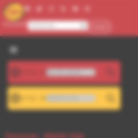
Panneau de gestion des cookies
Se connecter
Contact
107.5FM
istoffel - Metaclassique_386_Sangloter
LIVE
101.7FM
101.7 - Décrochage RDWA 107.5 FM
LIVE
Emission -
Meltin' Dub