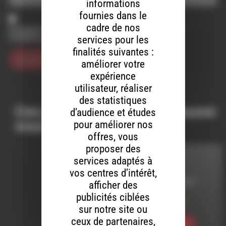
informations
fournies dans le
cadre de nos
Enregistrer mon nom, mon e-mail et mon site dans le
navigateur pour mon prochain commentaire.
services pour les
finalités suivantes :
améliorer votre
expérience
utilisateur, réaliser
des statistiques
Ces productions peuvent aussi
d’audience et études
vous intéresser…
pour améliorer nos
offres, vous
proposer des
services adaptés à
MELTIN' DUB
vos centres d’intérêt,
LE 10 JANVIER 2019
afficher des
publicités ciblées
Meltin’ Dub (459)
sur notre site ou
ceux de partenaires,
Ecouter