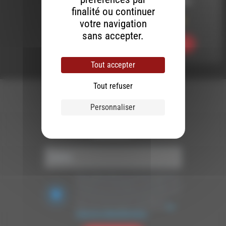
LE 4 JANVIER 2018
finalité ou continuer
Meltin’ Dub (407)
votre navigation
sans accepter.
Ecouter
Tout accepter
Tout refuser
Personnaliser
Newsletter :
Nous utilisons Brevo en tant que plateforme
marketing. En soumettant ce formulaire, vous
acceptez que les données personnelles que
vous avez fournies soient transférées à
Brevo pour être traitées conformément
à la
politique de confidentialité de Brevo.