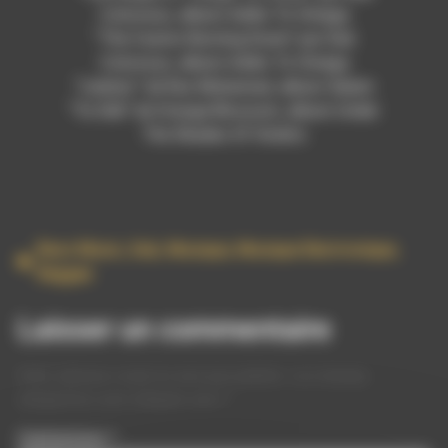
Colossus, album Addis To Omega
“The Casino Burning Down” par Dub
Colossus, album Addis To Omega
“Leluhur” de Ras Muhamad, album Salam
“Ya Sidi” de Orange Blossom, album Under
The Shades Of Violets
Bass Music
,
Dub
,
Musique
,
Musique Electronique
,
Reggae
Laisser un commentaire
Votre adresse e-mail ne sera pas publiée.
Les champs
obligatoires sont indiqués avec
*
Commentaire
*