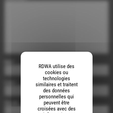
Nom
*
RDWA utilise des
cookies ou
technologies
E-mail
*
similaires et traitent
des données
personnelles qui
peuvent être
Site web
croisées avec des