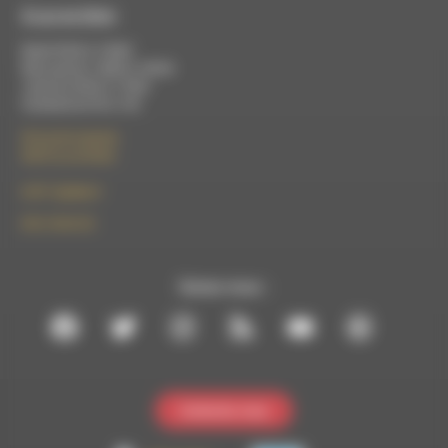
À Luc-en-Diois
Mardi 9h30 à 13h00
Mercredi de 14h00 à 18h30
Jeudi de 9h30 à 17h30
Vendredi de 9h à 13h
50 rue de la piscine
26310 Luc-en-Diois
le101.7@rdwa.fr
09 61 44 63 52
Suivez-nous :
Contactez-nous