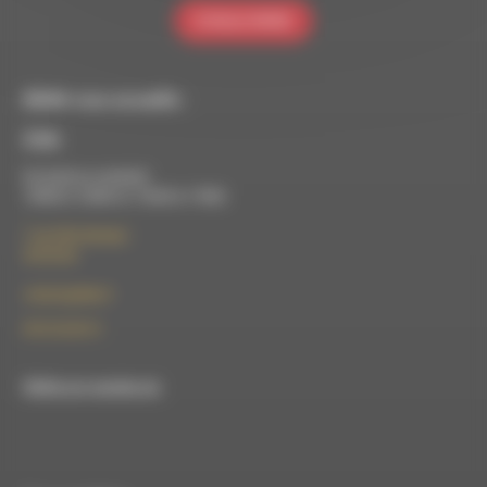
S'INSCRIRE
RDWA vous accueille :
À Die
Du lundi au vendredi :
10h00 à 12h00 et 13h30 à 17h00
7 rue Félix Germain
26150 Die
contact@rdwa.fr
09 52 36 85 31
RDWA est membre du