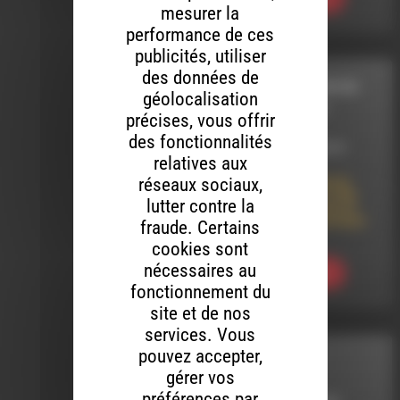
mesurer la
performance de ces
publicités, utiliser
des données de
A LA RECHERCHE DU
géolocalisation
GROOVE PERDU
précises, vous offrir
des fonctionnalités
LE 26 JANVIER 2015
relatives aux
réseaux sociaux,
A LA RECHERCHE DU
GROOVE PERDU (144)
lutter contre la
Ils nous ont quitté en
2014, pas leur musique
fraude. Certains
…
cookies sont
nécessaires au
Ecouter
fonctionnement du
site et de nos
services. Vous
pouvez accepter,
MELTIN' DUB
gérer vos
préférences par