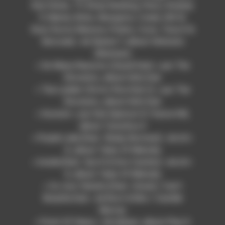
Karl Hinds, TY, Ricky Ranking, Pesci, Rodney
P, Skeme, Breis, Navigator, Creed, Hill St
Soul, Roots Manuva, Poleto, Cons, Tony D &
Serocee] » de Seanie T, album Veterans
(Remixes)
« So Many Reasons (Gaudi Dub) » par The
Elovaters, album Defy Dub
« The Ladder (Victor Rice Dub 2) » par The
Elovaters, album Defy Dub
« Scutum » par Dub Spencer & Trance Hill,
album Tumultus II
« Purple Lake [feat. Shaky Norman] » de Art-
X, album Tales Of Melodia
« Inside [feat. Gyn K & Don Camilo] » de Art-
X, album Tales Of Melodia
« Ce Jour Viendra [feat. Uman] / Can’t
Breathe Dub » de Bost & Bim / Camille
Murray
« Point Of Views » de Injham, album Play It