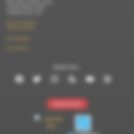
Mercredi de 14h00 à 18h30
Jeudi de 9h30 à 17h30
Vendredi de 9h à 13h
50 rue de la piscine
26310 Luc-en-Diois
le101.7@rdwa.fr
09 61 44 63 52
Suivez-nous :
Contactez-nous