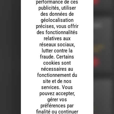
Ecouter
performance de ces
publicités, utiliser
des données de
géolocalisation
précises, vous offrir
STARS DES CHAMPS
des fonctionnalités
LE 12 MARS 2025
relatives aux
réseaux sociaux,
Stars des Champs 306
lutter contre la
avec Dirt Seventeen
fraude. Certains
cookies sont
Ecouter
nécessaires au
fonctionnement du
site et de nos
services. Vous
DIRE EN DIRECT
pouvez accepter,
gérer vos
LE 13 AVRIL 2022
préférences par
DIrE En Direct 15
finalité ou continuer