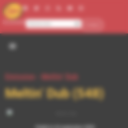
Panneau de gestion des cookies
Se connecter
Contact
Emission -
Meltin' Dub
Meltin’ Dub (548)
Publié le 24 septembre 2020