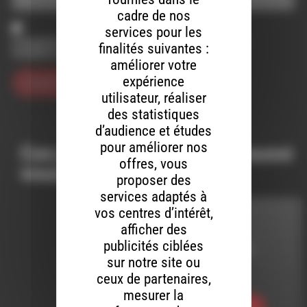
cadre de nos
services pour les
Enregistrer mon nom, mon e-mail et mon site dans le
finalités suivantes :
navigateur pour mon prochain commentaire.
améliorer votre
expérience
utilisateur, réaliser
des statistiques
d’audience et études
pour améliorer nos
Ces productions peuvent aussi
offres, vous
vous intéresser…
proposer des
services adaptés à
vos centres d’intérêt,
PIMELLE
afficher des
publicités ciblées
LE 11 AOÛT 2025
sur notre site ou
ceux de partenaires,
Pimelle 019
mesurer la