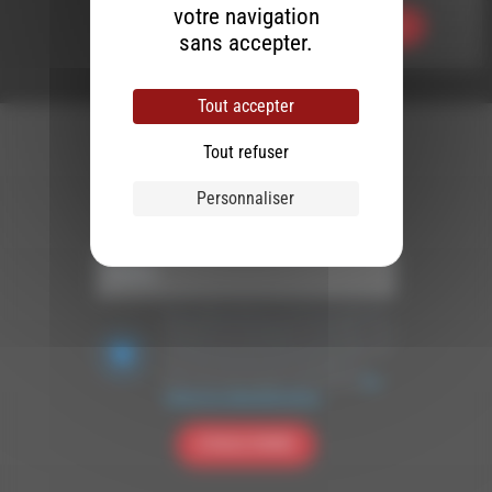
votre navigation
Ecouter
sans accepter.
Tout accepter
Tout refuser
Personnaliser
Newsletter :
Nous utilisons Brevo en tant que plateforme
marketing. En soumettant ce formulaire, vous
acceptez que les données personnelles que
vous avez fournies soient transférées à
Brevo pour être traitées conformément
à la
politique de confidentialité de Brevo.
S'INSCRIRE