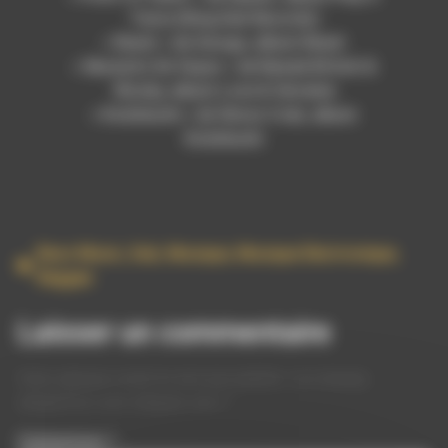
Twice (King Dub Records)
« Reset » de Awoga, album Reset
« Necesito De Vayas » de Nawak British &
Wooky, album Love & Verveine
« Kodokushi » de Simon Crab, album
Kodokushi
Bass Music
,
Dub
,
Musique
,
Musique Electronique
,
Reggae
Laisser un commentaire
Votre adresse e-mail ne sera pas publiée.
Les champs
obligatoires sont indiqués avec
*
Commentaire
*