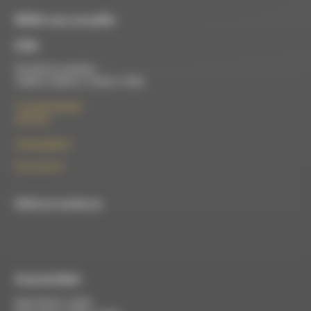
RDWA vous accueille :
À Die
Du lundi au vendredi :
10h00 à 12h00 et 13h30 à 17h00
7 rue Félix Germain
26150 Die
contact@rdwa.fr
09 52 36 85 31
RDWA est membre du
À Luc-en-Diois
Mardi 9h30 à 13h00