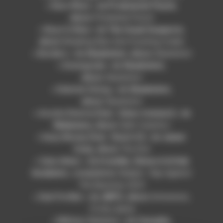
« Now What » de
Proletariat Punch
,
album
Proletariat Punch
« Boys In Blue » de
The Usual Suspects
,
album
Breaking Bars And Crushing Codes
« Borders » de
Skankshot
, album
Skankshot
« Downgrade » de
Skankshot
,
album
Skankshot
« Dubster Diving » de
Skankshot
,
album
Skankshot
« Acción Directa [feat. Zekan Askalari] » de
Malamara
, album
Salto Cúantico
« Easy Money [feat. Shanti D] » de
Junior
Cony
, album
The End
« Gaïa Akbar » de
Irracible, Simon A & Dub
Incubator
, compilation
Skalpel : Rap Against
The Bassines 2023
« Dub Profiler » de
JMPZ
, album
Immersion,
10 Ans Après
« Military Solution » de
Casualty
,