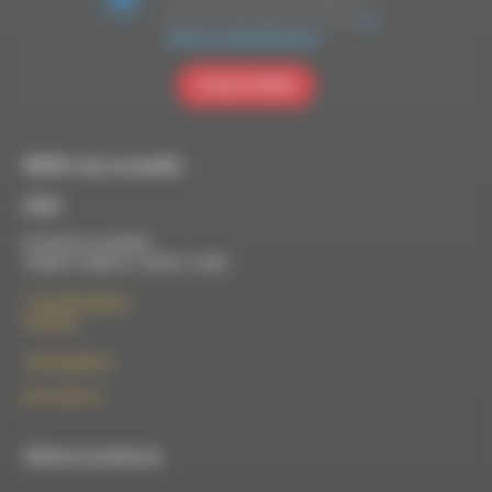
vous avez fournies soient transférées à
Brevo pour être traitées conformément
à la
politique de confidentialité de Brevo.
S'INSCRIRE
RDWA vous accueille :
À Die
Du lundi au vendredi :
10h00 à 12h00 et 13h30 à 17h00
7 rue Félix Germain
26150 Die
contact@rdwa.fr
09 52 36 85 31
RDWA est membre du