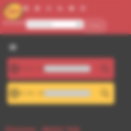
Panneau de gestion des cookies
Se connecter
Contact
107.5FM
LIVE
Goran Bregovic - Cocek
101.7FM
LIVE
RDWA 101.7 - Décrochage R
Emission -
Meltin' Dub