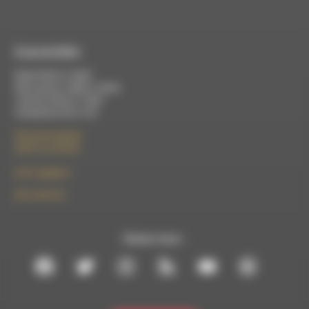
À Luc-en-Diois
Mardi 9h30 à 13h00
Mercredi de 14h00 à 18h30
Jeudi de 9h30 à 17h30
Vendredi de 9h à 13h
50 rue de la piscine
26310 Luc-en-Diois
le101.7@rdwa.fr
09 61 44 63 52
Suivez-nous :