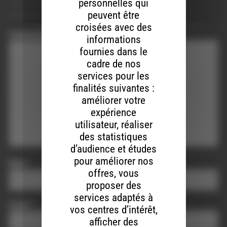
personnelles qui
Votre adresse e-mail ne sera pas publiée.
Les champs
peuvent être
obligatoires sont indiqués avec
*
croisées avec des
Commentaire
*
informations
fournies dans le
cadre de nos
services pour les
finalités suivantes :
améliorer votre
expérience
utilisateur, réaliser
des statistiques
d’audience et études
pour améliorer nos
Nom
*
offres, vous
proposer des
services adaptés à
E-mail
*
vos centres d’intérêt,
afficher des