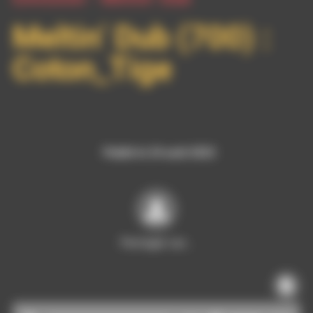
Meltin’ Dub (700) :
Coton_Tige
Publié le 24 août 2023
Partager sur…
Lecteur