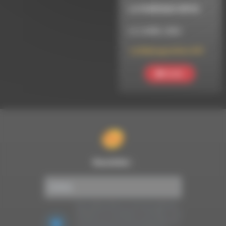
LA RUBRIQUE INFOS
LE 2 AVRIL 2024
La Rubrique Infos #41
Ecouter
Newsletter :
Nous utilisons Brevo en tant que plateforme
marketing. En soumettant ce formulaire, vous
acceptez que les données personnelles que