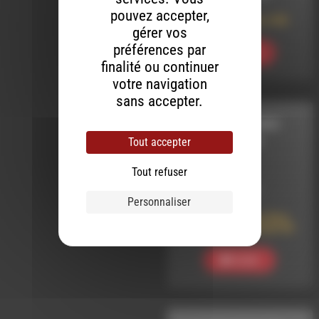
pouvez accepter,
La Rubrique Infos #85
gérer vos
préférences par
Ecouter
finalité ou continuer
votre navigation
sans accepter.
VOUS REPRENDREZ
Tout accepter
BIEN UN PEU DE
CLASSIQUE
Tout refuser
LE 27 JUIN 2026
Personnaliser
Vous Reprendrez Bien
Un Peu De Classique 60
Ecouter