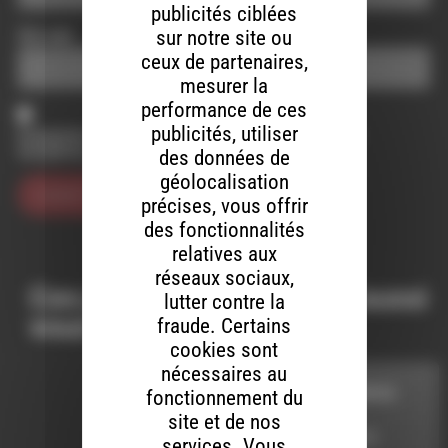
publicités ciblées
Site web
sur notre site ou
ceux de partenaires,
mesurer la
performance de ces
publicités, utiliser
Enregistrer mon nom, mon e-mail et mon site dans le
navigateur pour mon prochain commentaire.
des données de
géolocalisation
précises, vous offrir
des fonctionnalités
relatives aux
réseaux sociaux,
Ces productions peuvent aussi
lutter contre la
vous intéresser…
fraude. Certains
cookies sont
nécessaires au
LA RUBRIQUE INFOS
fonctionnement du
site et de nos
LE 1 JUILLET 2025
services. Vous