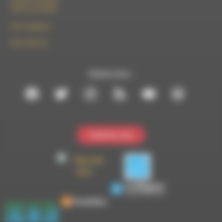
50 rue de la piscine
26310 Luc-en-Diois
le101.7@rdwa.fr
09 61 44 63 52
Suivez-nous :
Contactez-nous