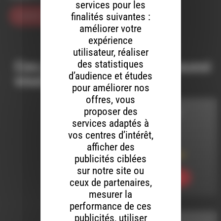
services pour les
finalités suivantes :
améliorer votre
expérience
utilisateur, réaliser
des statistiques
Ces productions peuvent aussi
d’audience et études
vous intéresser…
pour améliorer nos
offres, vous
proposer des
DIRE EN DIRECT
services adaptés à
vos centres d’intérêt,
LE 7 MAI 2025
afficher des
DIrE En DIrEct 145
publicités ciblées
sur notre site ou
Ecouter
ceux de partenaires,
mesurer la
performance de ces
publicités, utiliser