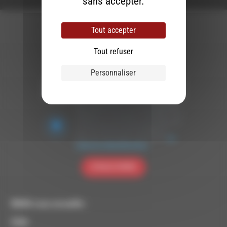
sans accepter.
Tout accepter
Tout refuser
Newsletter :
Personnaliser
Nous utilisons Brevo en tant que plateforme
marketing. En soumettant ce formulaire, vous
acceptez que les données personnelles que
vous avez fournies soient transférées à
Brevo pour être traitées conformément
à la
politique de confidentialité de Brevo.
S'INSCRIRE
RDWA vous accueille :
À Die