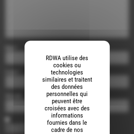
Nom
*
RDWA utilise des
cookies ou
technologies
E-mail
*
similaires et traitent
des données
personnelles qui
Site web
peuvent être
croisées avec des
informations
fournies dans le
Enregistrer mon nom, mon e-mail et mon site dans le
cadre de nos
navigateur pour mon prochain commentaire.