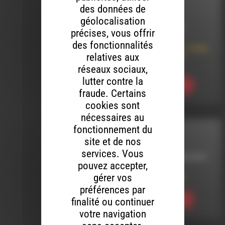
COTON TIGE
des données de
géolocalisation
LE 19 MARS 2017
précises, vous offrir
des fonctionnalités
Coton_Tige 219 : Steph
& Clem et autres
relatives aux
réjouissances
réseaux sociaux,
lutter contre la
Ecouter
fraude. Certains
cookies sont
nécessaires au
fonctionnement du
MELTIN' DUB
site et de nos
services. Vous
LE 11 SEPTEMBRE 2014
pouvez accepter,
gérer vos
Meltin’ Dub (238)
préférences par
finalité ou continuer
Ecouter
votre navigation