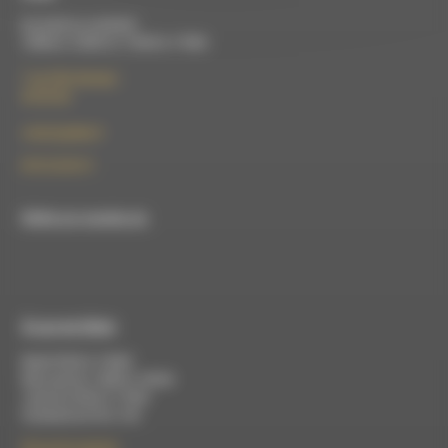
Du lundi au vendredi :
10h00 à 12h00 et 13h30 à 17h00
7 rue Félix Germain
26150 Die
contact@rdwa.fr
09 52 36 85 31
RDWA est membre du
À Luc-en-Diois
Mardi 9h30 à 13h00
Mercredi de 14h00 à 18h30
Jeudi de 9h30 à 17h30
Vendredi de 9h à 13h