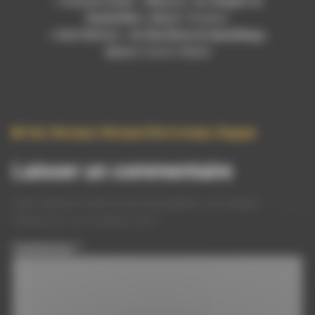
« Intuition [feat. 16Bazz] » du
Stepart &
Dumis9ne I
, album
Timeless
« Dark Matter » de
Van Bonn & Upwellings
,
album
Cosmic Matter
Dub
,
Musique
,
Musique Electronique
,
Reggae
Laisser un commentaire
Votre adresse e-mail ne sera pas publiée.
Les champs
obligatoires sont indiqués avec
*
Commentaire
*