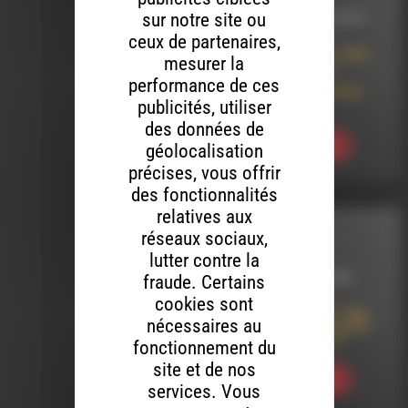
sur notre site ou
LE 10 NOVEMBRE 2011
ceux de partenaires,
Dub Station (93) : Mad
mesurer la
Professor & The
Robotiks Live
performance de ces
Chambarouf Festival
publicités, utiliser
2011
des données de
Ecouter
géolocalisation
précises, vous offrir
des fonctionnalités
relatives aux
réseaux sociaux,
MELTIN' DUB
lutter contre la
LE 4 OCTOBRE 2018
fraude. Certains
cookies sont
Meltin’ Dub (445) : Dub
nécessaires au
Music Against Landfill
Of Nuclear Waste !
fonctionnement du
site et de nos
Ecouter
services. Vous