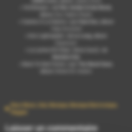
10000 Lions
, album
Jaadoo Rock
« Ye Ethiopia » de
Fikir Amlak & Dub Monk
,
album
Zion Higher Realm
« Camino A La Huerta » par
Dani Ites
, album
Viaje Ancestral
« Into Lightspeed » de
Le Long
, album
Expansion
« La Larme d’Or [feat. Sista Caro] » de
Bandulu Dub
« Back To Dub Future » par
The Naval Gaze
,
album
Herbert M. Dubbin
Bass Music
,
Dub
,
Musique
,
Musique Electronique
,
Reggae
Laisser un commentaire