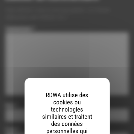
Votre adresse e-mail ne sera pas publiée.
Les champs
obligatoires sont indiqués avec
*
Commentaire
*
RDWA utilise des
cookies ou
Nom
*
technologies
similaires et traitent
des données
E-mail
*
personnelles qui