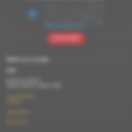
Nous utilisons Brevo en tant que plateforme
marketing. En soumettant ce formulaire, vous
acceptez que les données personnelles que
vous avez fournies soient transférées à
Brevo pour être traitées conformément
à la
politique de confidentialité de Brevo.
S'INSCRIRE
RDWA vous accueille :
À Die
Du lundi au vendredi :
10h00 à 12h00 et 13h30 à 17h00
7 rue Félix Germain
26150 Die
contact@rdwa.fr
09 52 36 85 31