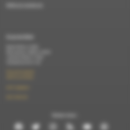
RDWA est membre du
À Luc-en-Diois
Mardi 9h30 à 13h00
Mercredi de 14h00 à 18h30
Jeudi de 9h30 à 17h30
Vendredi de 9h à 13h
50 rue de la piscine
26310 Luc-en-Diois
le101.7@rdwa.fr
09 61 44 63 52
Suivez-nous :