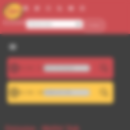
Panneau de gestion des cookies
Se connecter
Contact
107.5FM
 Dark As The Night, Cold As The Ground
LIVE
101.7FM
01.7 - Décrochage RDWA 107.5 FM
LIVE
Emission -
Meltin' Dub