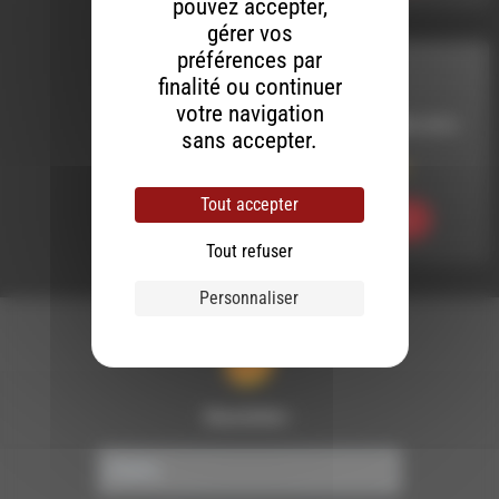
pouvez accepter,
gérer vos
préférences par
MELTIN' DUB
finalité ou continuer
votre navigation
LE 22 SEPTEMBRE 2016
sans accepter.
Meltin’ Dub (341)
Tout accepter
Ecouter
Tout refuser
Personnaliser
Newsletter :