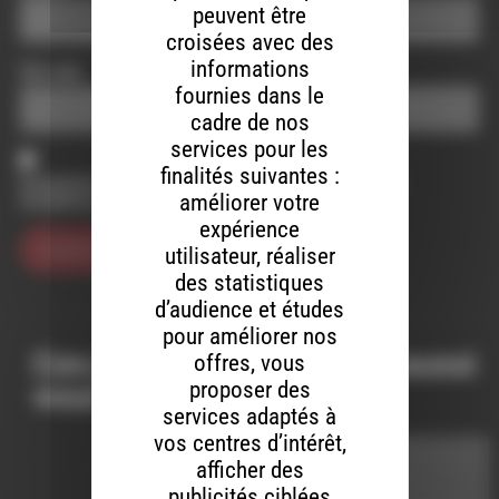
peuvent être
croisées avec des
informations
Site web
fournies dans le
cadre de nos
services pour les
finalités suivantes :
Enregistrer mon nom, mon e-mail et mon site dans le
améliorer votre
navigateur pour mon prochain commentaire.
expérience
utilisateur, réaliser
des statistiques
d’audience et études
pour améliorer nos
Ces productions peuvent aussi
offres, vous
proposer des
vous intéresser…
services adaptés à
vos centres d’intérêt,
afficher des
MELTIN' DUB
publicités ciblées