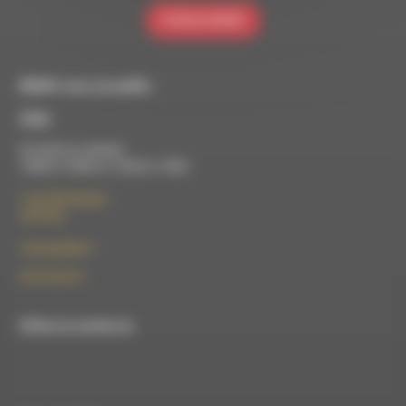
S'INSCRIRE
RDWA vous accueille :
À Die
Du lundi au vendredi :
10h00 à 12h00 et 13h30 à 17h00
7 rue Félix Germain
26150 Die
contact@rdwa.fr
09 52 36 85 31
RDWA est membre du