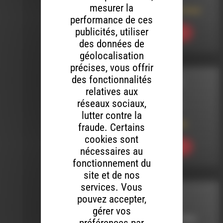
mesurer la
La cueillette du tilleul
performance de ces
publicités, utiliser
Ecouter
des données de
géolocalisation
précises, vous offrir
des fonctionnalités
DIRE EN DIRECT
relatives aux
réseaux sociaux,
LE 3 AVRIL 2024
lutter contre la
DIrE En Direct 106
fraude. Certains
cookies sont
Ecouter
nécessaires au
fonctionnement du
site et de nos
services. Vous
INTERVIEW
pouvez accepter,
gérer vos
LE 19 OCTOBRE 2022