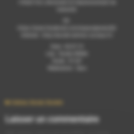
C’était fort, émouvant et impressionnant de
maturité.
FB :
https://www.facebook.com/espacejeunes26/
Internet : http://escdd.centres-sociaux.fr/
Date : 02.07.19
Lieu : Studio RDWA
Durée : 51’24”
Réalisation : Saru
Culture
,
Social
,
Societe
Laisser un commentaire
Votre adresse e-mail ne sera pas publiée.
Les champs