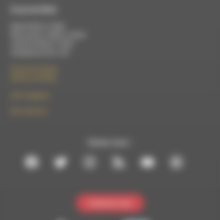
À Luc-en-Diois
Mardi 9h30 à 13h00
Mercredi de 14h00 à 18h30
Jeudi de 9h30 à 17h30
Vendredi de 9h à 13h
50 rue de la piscine
26310 Luc-en-Diois
le101.7@rdwa.fr
09 61 44 63 52
Suivez-nous :
Contactez-nous