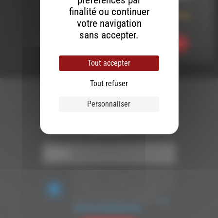
préférences par
finalité ou continuer
Rencontres Dioises,
votre navigation
Entretien avec…
sans accepter.
Ecouter
Tout accepter
Tout refuser
Personnaliser
Newsletter :
Nous utilisons Brevo en tant que plateforme
marketing. En soumettant ce formulaire, vous
acceptez que les données personnelles que
vous avez fournies soient transférées à
Brevo pour être traitées conformément
à la
politique de confidentialité de Brevo.