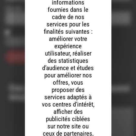
informations
Site web
fournies dans le
cadre de nos
services pour les
finalités suivantes :
améliorer votre
Enregistrer mon nom, mon e-mail et mon site dans le
navigateur pour mon prochain commentaire.
expérience
utilisateur, réaliser
des statistiques
d’audience et études
pour améliorer nos
offres, vous
Ces productions peuvent aussi
proposer des
vous intéresser…
services adaptés à
vos centres d’intérêt,
afficher des
INTERVIEW
publicités ciblées
sur notre site ou
LE 2 AVRIL 2018
ceux de partenaires,