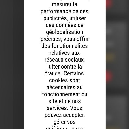
Ecouter
mesurer la
performance de ces
publicités, utiliser
des données de
géolocalisation
IL EST UNE VALLÉE
précises, vous offrir
LE 18 OCTOBRE 2023
des fonctionnalités
relatives aux
Intercommunalité du
réseaux sociaux,
Diois : Objectif 100 %
recyclage !
lutter contre la
fraude. Certains
Ecouter
cookies sont
nécessaires au
fonctionnement du
site et de nos
INTERVIEW
services. Vous
pouvez accepter,
LE 1 OCTOBRE 2025
gérer vos
préférences par