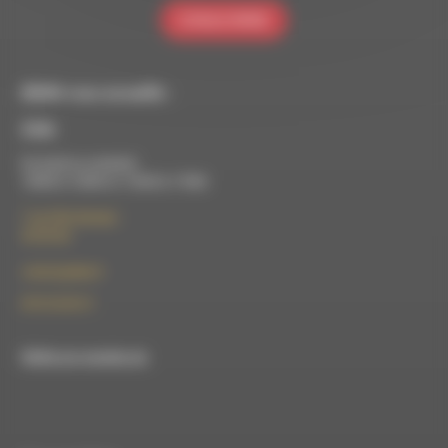
S'INSCRIRE
RDWA vous accueille :
À Die
Du lundi au vendredi :
10h00 à 12h00 et 13h30 à 17h00
7 rue Félix Germain
26150 Die
contact@rdwa.fr
09 52 36 85 31
RDWA est membre du