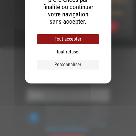
Formations Gratuites à
destination des
finalité ou continuer
Bénévoles des
Associations du Diois
votre navigation
sans accepter.
Ecouter
Tout accepter
Tout refuser
Personnaliser
Newsletter :
Nous utilisons Brevo en tant que plateforme
marketing. En soumettant ce formulaire, vous
acceptez que les données personnelles que
vous avez fournies soient transférées à
Brevo pour être traitées conformément
à la
politique de confidentialité de Brevo.