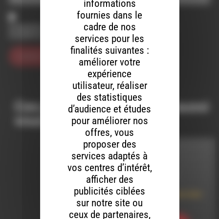
informations
fournies dans le
cadre de nos
Enregistrer mon nom, mon e-mail et mon site dans le
navigateur pour mon prochain commentaire.
services pour les
finalités suivantes :
améliorer votre
expérience
utilisateur, réaliser
des statistiques
Ces productions peuvent aussi
d’audience et études
vous intéresser…
pour améliorer nos
offres, vous
proposer des
FREE LIKE ART
services adaptés à
vos centres d’intérêt,
LE 2 AOÛT 2023
afficher des
publicités ciblées
Tout va mal, je vais bien
sur notre site ou
!
ceux de partenaires,