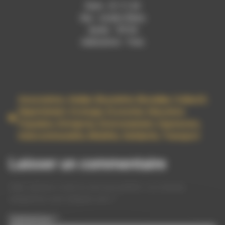
Date : 21.11.24
lieu : studio Rdwa
durée : ’39″04
réalisation : Yves
Association
,
Atelier
,
Bicyclette
,
Biovallee
,
Collectif
,
Departement
,
Ecologie
,
Economie
,
Education
Populaire
,
Entreprise
,
Environnement
,
Expression
,
Intercommunalite
,
Mobilite
,
Solidarite
,
Transport
Laisser un commentaire
Votre adresse e-mail ne sera pas publiée.
Les champs
obligatoires sont indiqués avec
*
Commentaire
*