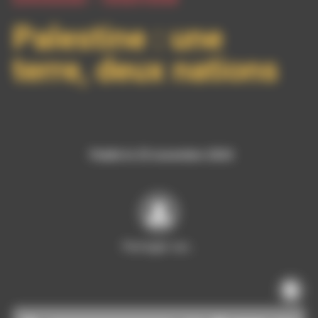
Palestine : une
terre, deux nations
Publié le 25 novembre 2024
Partager sur…
Lecteur