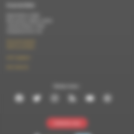
À Luc-en-Diois
Mardi 9h30 à 13h00
Mercredi de 14h00 à 18h30
Jeudi de 9h30 à 17h30
Vendredi de 9h à 13h
50 rue de la piscine
26310 Luc-en-Diois
le101.7@rdwa.fr
09 61 44 63 52
Suivez-nous :
Contactez-nous