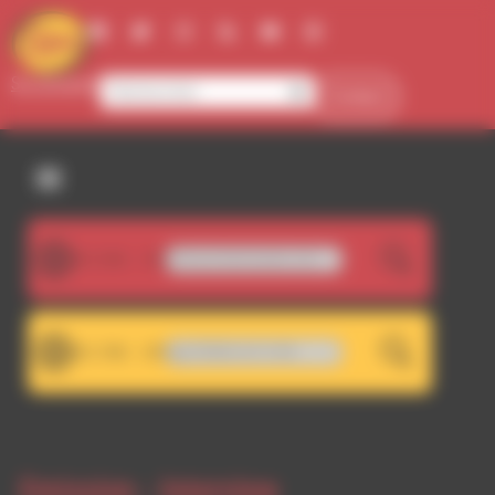
Panneau de gestion des cookies
Se connecter
Contact
107.5FM
e - Escapade sur l'île de Noirmoutier (13)
LIVE
101.7FM
 101.7 - Décrochage RDWA 107.5 FM
LIVE
Emission -
Interview