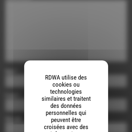
Nom
*
RDWA utilise des
cookies ou
technologies
E-mail
*
similaires et traitent
des données
personnelles qui
Site web
peuvent être
croisées avec des