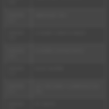
16:30
09/08/2026
Slightly Stoopid - Train 1
16:27
09/08/2026
La Cuivraille - Le Merle Et Le Maouvis
16:23
09/08/2026
AL ESCOBAR - TU NO VALE UN KILO
16:20
09/08/2026
Nai-Jah - Uwa Shirike
16:16
09/08/2026
Izmo - Café Complice - La mobilité dans le Haut
15:11
Diois
09/08/2026
RFI - Flash Info