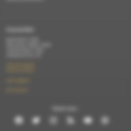
À Luc-en-Diois
Mardi 9h30 à 13h00
Mercredi de 14h00 à 18h30
Jeudi de 9h30 à 17h30
Vendredi de 9h à 13h
50 rue de la piscine
26310 Luc-en-Diois
le101.7@rdwa.fr
09 61 44 63 52
Suivez-nous :