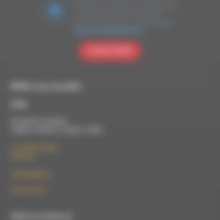
marketing. En soumettant ce formulaire, vous
acceptez que les données personnelles que
vous avez fournies soient transférées à
Brevo pour être traitées conformément
à la
politique de confidentialité de Brevo.
S'INSCRIRE
RDWA vous accueille :
À Die
Du lundi au vendredi :
10h00 à 12h00 et 13h30 à 17h00
7 rue Félix Germain
26150 Die
contact@rdwa.fr
09 52 36 85 31
RDWA est membre du