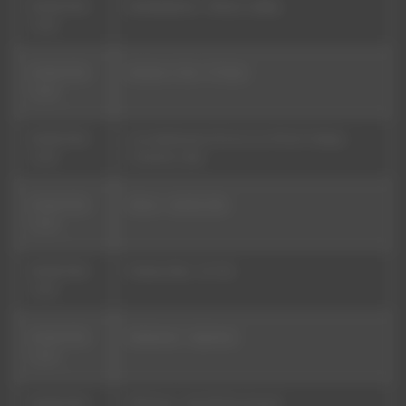
09/08/2026
Bordelophone - African Lullaby
14:46
09/08/2026
Bombes 2 Bal - À l'Ostal
14:43
09/08/2026
Les Hurlements d'Léo & Les Fils De Teuhpu -
14:39
L'Homme Libre
09/08/2026
Aïtone - Sad By Side
14:34
09/08/2026
Patates Rats - Un Trot
14:33
09/08/2026
Maidavale - Daybreak
14:29
09/08/2026
Phil Pace - Life Off The Ground