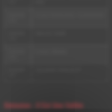
13:57
Mood]
09/08/2026
Sir Jean & The Roots Doctors - You Don't Know Me
13:53
09/08/2026
Takana Zion - Nasalife
13:50
09/08/2026
Al Jarreau - Milwaukee
13:45
09/08/2026
Jimmy McGriff - All About My Girl
13:37
Emission -
Il Est Une Vallée