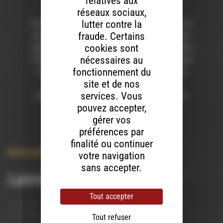
relatives aux
opère et que l’équilibre se trouve.
réseaux sociaux,
lutter contre la
Penser l’école de demain c’est aussi – sur le
fraude. Certains
territoire – s’organiser collectivement pour
cookies sont
répondre à l’appel à manifestation d’intérêt
nécessaires au
“Innovation dans la forme scolaire” qu’émet
fonctionnement du
l’Etat. L’occasion de penser et d’avoir les
site et de nos
moyens d’œuvrer pour une école plus
services. Vous
respectueuse de toustes et pour toustes.
pouvez accepter,
gérer vos
préférences par
finalité ou continuer
Biovallee
,
Communication
,
Ecologie
votre navigation
sans accepter.
Laisser un commentaire
Tout accepter
Votre adresse e-mail ne sera pas publiée.
Les champs
obligatoires sont indiqués avec
*
Tout refuser