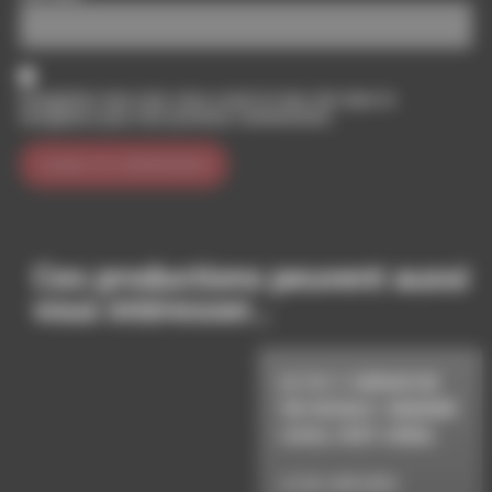
Enregistrer mon nom, mon e-mail et mon site dans le
navigateur pour mon prochain commentaire.
Ces productions peuvent aussi
vous intéresser…
LE 101.7, ESPACE DE
VIE SOCIALE
/
MANGER
LOCAL C'EST L'IDÉAL
LE 28 JUIN 2024