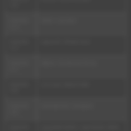
14:26
09/08/2026
Moloko - Lotus Eaters
14:19
09/08/2026
Cypress Hill - Till Death Comes
14:15
09/08/2026
Milk Kan - The View From The Top
14:11
09/08/2026
Loco Locass - Maison Et Idéal
14:06
09/08/2026
Stand High Patrol - Unemployed
14:02
09/08/2026
Paolo Baldini DubFiles - Large Dub [feat. Mellow