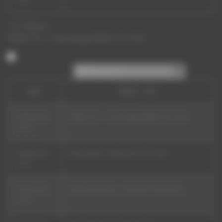
15:01
101.7FM
Live
RDWA 101.7 - Décrochage RDWA 107.5 FM
Rechercher par date
Date
Auteur - Titre
09/08/2026
RDWA 101.7 - Décrochage RDWA 107.5 FM
15:00
09/08/2026
Alice Russell - High Up On The Hook
14:55
09/08/2026
Adoniran Barbosa - Abrigo de Vagabundo
14:53