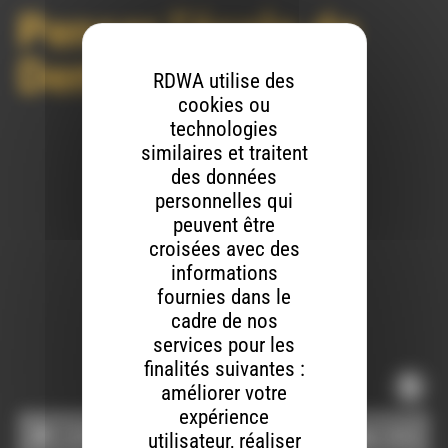
Penser l’école de
Demain
RDWA utilise des
cookies ou
technologies
similaires et traitent
des données
Publié le 13 juillet 2022
personnelles qui
peuvent être
croisées avec des
informations
fournies dans le
cadre de nos
Partager sur…
services pour les
finalités suivantes :
améliorer votre
expérience
Lecteur
Utilisez
utilisateur, réaliser
00:00
00:00
audio