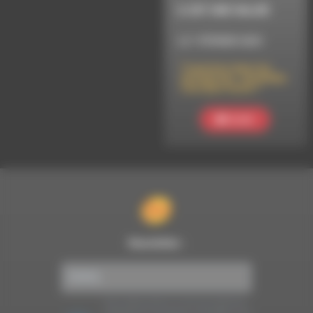
IL EST UNE VALLÉE
LE 1 FÉVRIER 2023
Transition dans les
entreprises : ensemble
c’est plus facile ?
Ecouter
Newsletter :
Nous utilisons Brevo en tant que plateforme