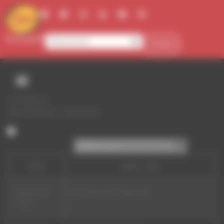
Panneau de gestion des cookies
Se connecter
Contact
107.5FM
Live
Dub Terminator - Rainy Dayz
Rechercher par date
Date
Auteur - Titre
09/08/2026
Dub Terminator - Rainy Dayz
17:36