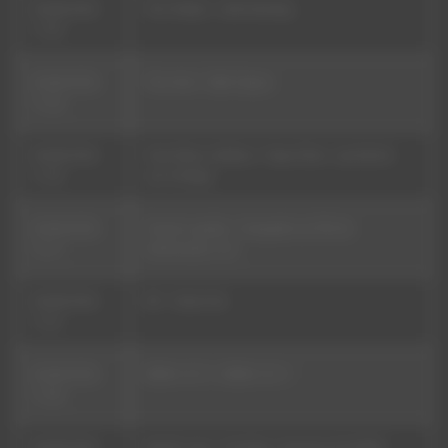
09/08/2026
Tha TrickaZ - Little Bombay
17:33
09/08/2026
The Herd - Takin' Space
17:30
09/08/2026
Tech N9ne Collabos - Paper [feat. Jay Rock &
17:29
Joe Vertigo]
09/08/2026
Pascal Laurière - Escapade sur l'île de
17:11
Noirmoutier (13)
09/08/2026
RFI - Flash Info
17:01
09/08/2026
RDWA 107.5 - RDWA 101.7
17:00
09/08/2026
Wyclef Jean - PJ's [feat. Governor & Prolific]