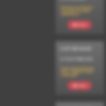
Domaine du Plantier –
Le projet d’un pôle
alimentaire.
Ecouter
IL EST UNE VALLÉE
LE 18 OCTOBRE 2023
Intercommunalité du
Diois : Objectif 100 %
recyclage !
Ecouter