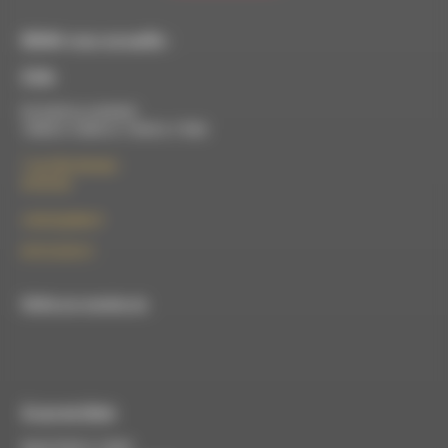
RDWA vous accueille :
À Die
Du lundi au vendredi :
10h00 à 12h00 et 13h30 à 17h00
7 rue Félix Germain
26150 Die
contact@rdwa.fr
09 52 36 85 31
RDWA est membre du
À Luc-en-Diois