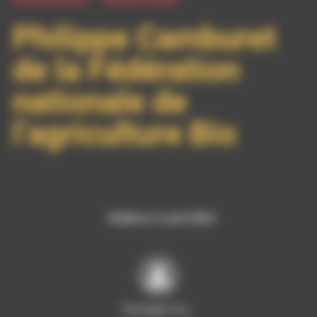
Philippe Camburet
de la Fédération
nationale de
l’agriculture Bio
Publié le 2 avril 2024
Partager sur…