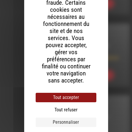
fraude. Certains
Ecouter
cookies sont
nécessaires au
fonctionnement du
site et de nos
INTERVIEW
services. Vous
pouvez accepter,
LE 24 MARS 2025
gérer vos
Intimement Barbara à
préférences par
Andarta
finalité ou continuer
votre navigation
Ecouter
sans accepter.
Tout accepter
HHPQ
Tout refuser
LE 17 MARS 2017
Personnaliser
HHPQ S03 E23