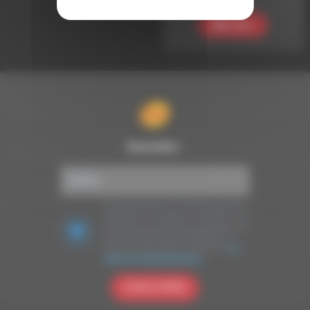
Ecouter
Newsletter :
Nous utilisons Brevo en tant que plateforme
marketing. En soumettant ce formulaire, vous
acceptez que les données personnelles que
vous avez fournies soient transférées à
Brevo pour être traitées conformément
à la
politique de confidentialité de Brevo.
S'INSCRIRE