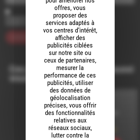
pour améliorer nos
offres, vous
proposer des
Enregistrer mon nom, mon e-mail et mon site dans le
services adaptés à
navigateur pour mon prochain commentaire.
vos centres d’intérêt,
afficher des
publicités ciblées
sur notre site ou
ceux de partenaires,
Ces productions peuvent aussi
mesurer la
performance de ces
vous intéresser…
publicités, utiliser
des données de
géolocalisation
INTERVIEW
précises, vous offrir
des fonctionnalités
LE 1 JUILLET 2023
relatives aux
Clavicule et TV
réseaux sociaux,
Sundaze au Aires
lutter contre la