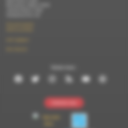
Mardi 9h30 à 13h00
Mercredi de 14h00 à 18h30
Jeudi de 9h30 à 17h30
Vendredi de 9h à 13h
50 rue de la piscine
26310 Luc-en-Diois
le101.7@rdwa.fr
09 61 44 63 52
Suivez-nous :
Contactez-nous