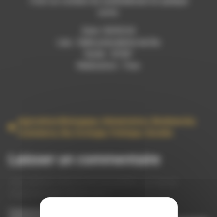
C’est un combat du surlendemain en quelque
sorte.
Date: 30/03/24
Lieu : Salle polyvalente de Die
Durée : 33’06”
Réalisation : Yves
Agriculture Biologique
,
Alimentation
,
Biodiversite
,
Commerce
,
Die
,
Ecologie
,
Politique
,
Societe
Laisser un commentaire
Votre adresse e-mail ne sera pas publiée.
Les champs
obligatoires sont indiqués avec
*
Commentaire
*