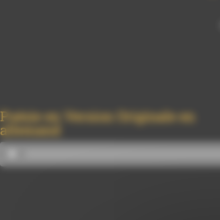
Poésie en Version Originale en
allemand
Lecteur
audio