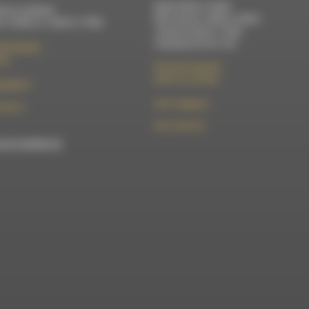
Mardi 9h30 à 13h00
di au vendredi :
Mercredi de 14h00 à 18h30
 à 12h00 et 13h30 à 17h00
Jeudi de 9h30 à 17h30
Vendredi de 9h à 13h
élix Germain
Die
50 rue de la piscine
26310 Luc-en-Diois
t@rdwa.fr
le101.7@rdwa.fr
36 85 31
09 61 44 63 52
est membre du