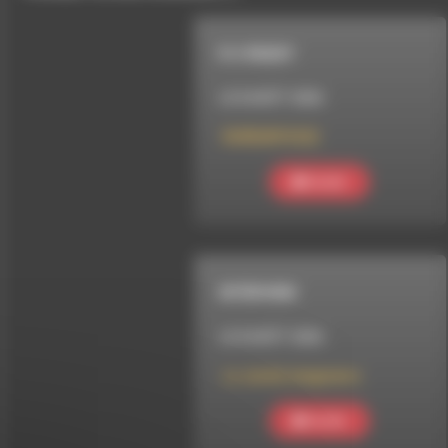
R U READY
LE 8 AOÛT 2026
RUREADY#222
Ecouter
INTERVIEW
LE 8 AOÛT 2026
Le Jardin imaginaire
Ecouter