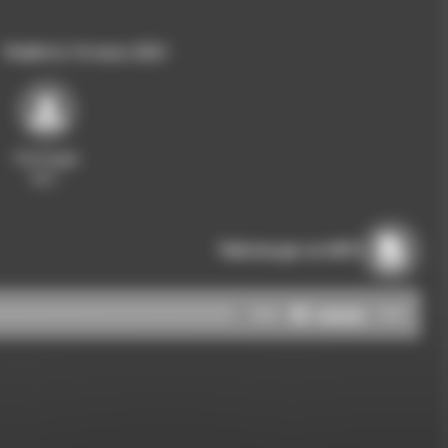
Publié le 16 mars 2021
Partager
sur…
Télécharger en MP3
Utilisez
00:00
00:00
les
flèches
haut/bas
pour
augmenter