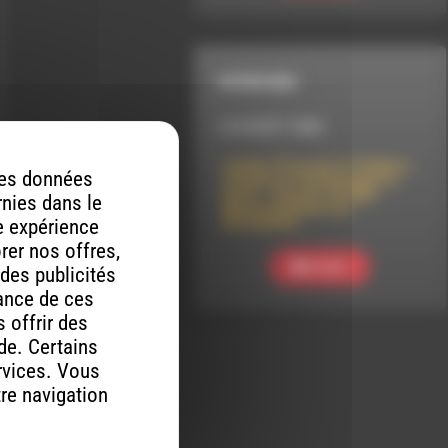
INTERVIEW
LE 8 AOÛT 2026
Lâcher-Prise par le Théâtre-
 des données
Cirqule en tournée dans le
Diois – Concert de Djeli
rnies dans le
Moussa Diawara au
Baraquilles
re expérience
orer nos offres,
Ecouter
 des publicités
mance de ces
 offrir des
ude. Certains
rvices. Vous
tre navigation