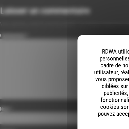
Laisser un commentaire
Votre adresse e-mail ne sera pas publiée.
Les champs obligatoires s
Commentaire
*
RDWA utilis
personnelles
cadre de nos
utilisateur, ré
vous proposer 
ciblées sur
publicités
fonctionnali
cookies son
Nom
*
pouvez accept