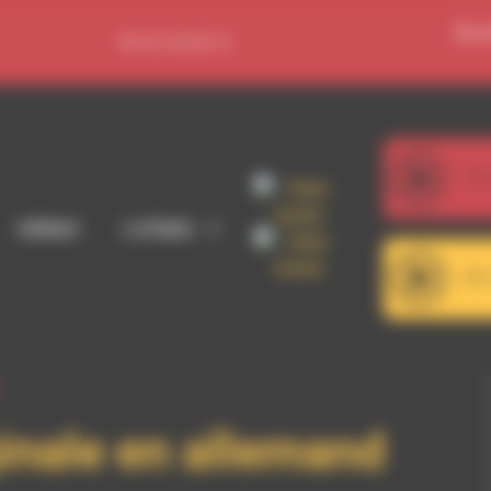
Se c
09 52 36 85 31
107
Adhérer
La Radio
101
ginale en allemand