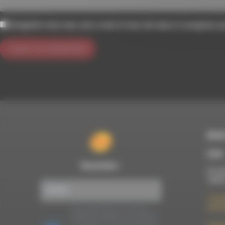
Enregistrer mon nom, mon e-mail et mon site dans le navigateur 
RDWA
À Die
Newsletter :
Du lun
10h00
7 rue F
26150 
Nous utilisons Brevo en tant que
plateforme marketing. En soumettant
ce formulaire, vous acceptez que les