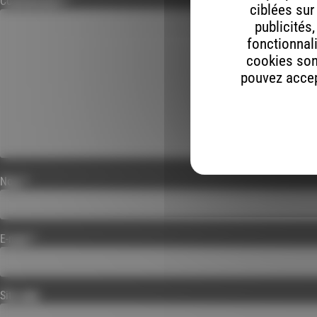
Commentaire
*
ciblées sur
publicités
fonctionnali
cookies son
pouvez accept
Nom
*
E-mail
*
Site web