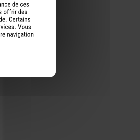
mance de ces
 offrir des
ude. Certains
rvices. Vous
tre navigation