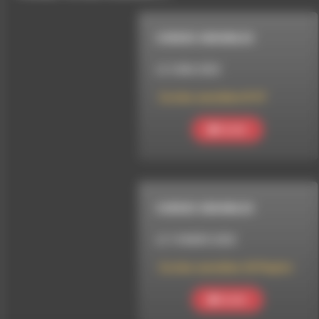
CORDES SENSIBLES
LE 2 MAI 2025
Cordes sensibles N°47
Ecouter
CORDES SENSIBLES
LE 14 MARS 2025
Cordes sensibles 42 Playlist
Ecouter