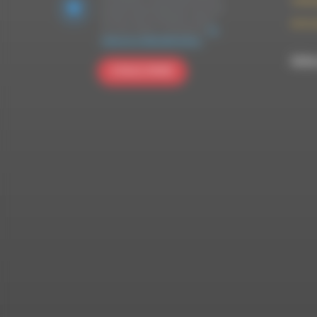
contac
données personnelles que vous avez
fournies soient transférées à Brevo
09 52 
pour être traitées conformément
à la
politique de confidentialité de Brevo.
RDWA 
S'INSCRIRE