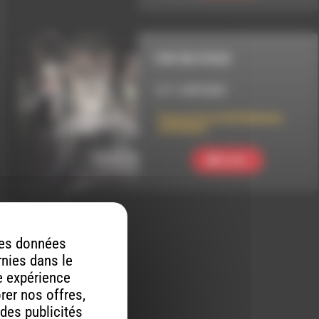
POP EN STOCK
LE 7 JUIN 2025
Pop en Stock 564 Ballades
Ineffables
Ecouter
 des données
rnies dans le
re expérience
orer nos offres,
 des publicités