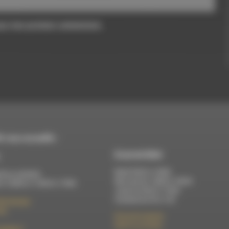
pour mon prochain commentaire.
 vous accueille :
À Luc-en-Diois
Mardi 9h30 à 13h00
di au vendredi :
Mercredi de 14h00 à 18h30
 à 12h00 et 13h30 à 17h00
Jeudi de 9h30 à 17h30
Vendredi de 9h à 13h
élix Germain
Die
50 rue de la piscine
26310 Luc-en-Diois