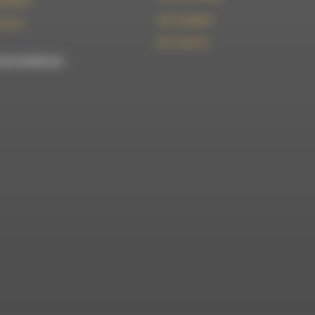
t@rdwa.fr
le101.7@rdwa.fr
36 85 31
09 61 44 63 52
est membre du