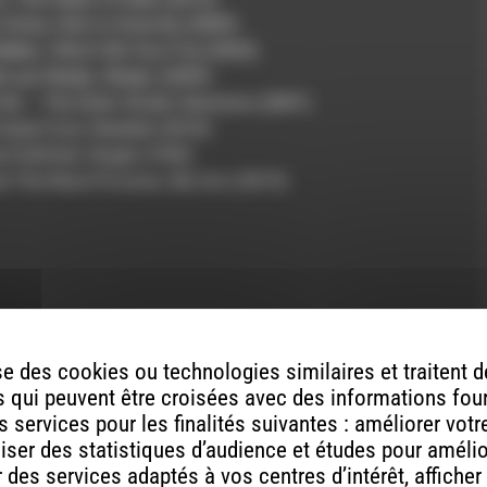
ou
 Gone, Clint is Gone Ep (2009)
diminuer
ekker, I Won’t Be Your Foe (2022)
le
ht par Madjo, Madjo (2009)
volume.
 By – The Solar Studio Sessions (2001)
razey Ford, Obadiah (2010)
e Faithfull, Single (1965)
d The Wave Pictures, My Ass (2015)
e des cookies ou technologies similaires et traitent
 qui peuvent être croisées avec des informations fou
 services pour les finalités suivantes : améliorer vot
ont indiqués avec
*
aliser des statistiques d’audience et études pour améli
des services adaptés à vos centres d’intérêt, afficher