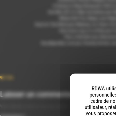
A Song to Sing Along par Clint is
Are We Left to Help Ourselves par D
Where Did You Sleep Last Nig
Dust In The Wind par Melanie, As Years Go
One more cup of coffee par F
This Little Bird par Mariann
Goodbye My Love par Stanley Brinks an
Folk
RDWA utilis
Laisser un commentaire
personnelles
cadre de nos
Votre adresse e-mail ne sera pas publiée.
Les champs obligatoires s
utilisateur, ré
vous proposer 