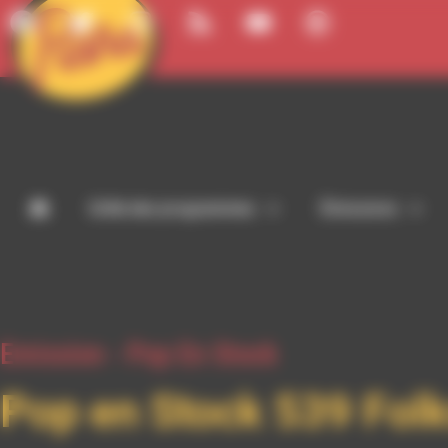
Panneau de gestion des cookies
Grille des programmes
Émissions
Emission -
Pop En Stock
Pop en Stock 539 Folk