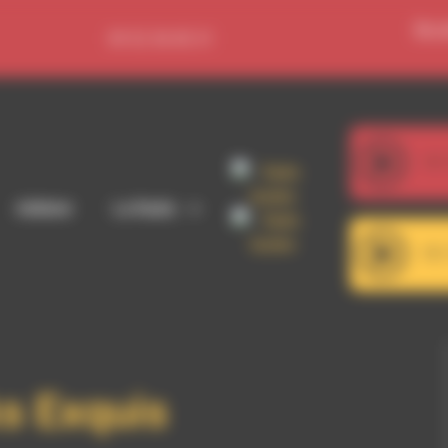
Se c
09 52 36 85 31
107
Karsh Kale - Light Up The Love (Mighty Junn S
Adhérer
La Radio
101
RDWA 101.7 - Décrochage 
s Exquis