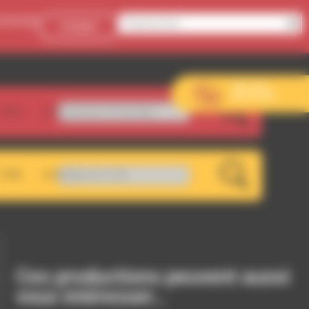
onnecter
Contact
Aller sur le
site de l’EVS
.5FM
ummer Of Xai Mix)
LIVE
.7FM
RDWA 107.5 FM
LIVE
Ces productions peuvent aussi
vous intéresser…