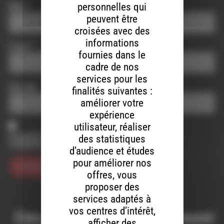
personnelles qui
Nom
*
peuvent être
croisées avec des
informations
E-mail
*
fournies dans le
cadre de nos
services pour les
Site web
finalités suivantes :
améliorer votre
expérience
utilisateur, réaliser
Enregistrer mon nom, mon e-mail et mon site dans le
des statistiques
navigateur pour mon prochain commentaire.
d’audience et études
pour améliorer nos
offres, vous
proposer des
services adaptés à
vos centres d’intérêt,
Ces productions peuvent aussi
afficher des