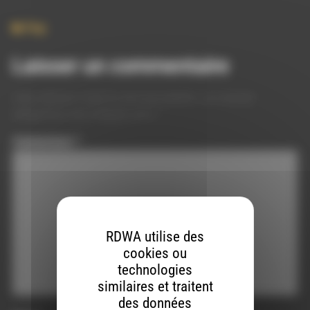
Pop
Laisser un commentaire
Votre adresse e-mail ne sera pas publiée.
Les champs
obligatoires sont indiqués avec
*
Commentaire
*
RDWA utilise des
cookies ou
technologies
similaires et traitent
des données