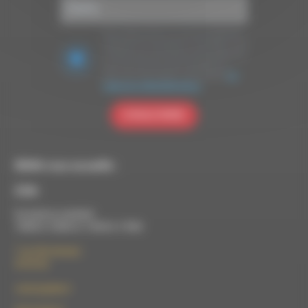
Nous utilisons Brevo en tant que plateforme
marketing. En soumettant ce formulaire, vous
acceptez que les données personnelles que
vous avez fournies soient transférées à
Brevo pour être traitées conformément
à la
politique de confidentialité de Brevo.
S'INSCRIRE
RDWA vous accueille :
À Die
Du lundi au vendredi :
10h00 à 12h00 et 13h30 à 17h00
7 rue Félix Germain
26150 Die
contact@rdwa.fr