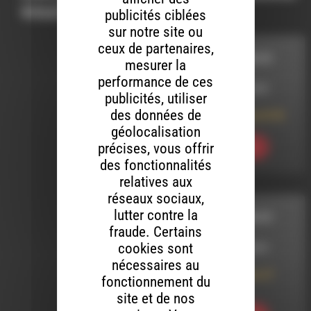
vous intéresser…
publicités ciblées
sur notre site ou
ceux de partenaires,
CORDES SENSIBLES
mesurer la
performance de ces
LE 24 JANVIER 2025
publicités, utiliser
des données de
Cordes sensibles N°39
géolocalisation
précises, vous offrir
Ecouter
des fonctionnalités
relatives aux
réseaux sociaux,
lutter contre la
CORDES SENSIBLES
fraude. Certains
cookies sont
LE 19 JUILLET 2024
nécessaires au
Cordes sensibles 27
fonctionnement du
Playlist
site et de nos