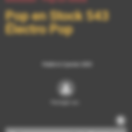
Pop en Stock 543
Électro Pop
Publié le 5 janvier 2025
Partager sur…
Lecteur