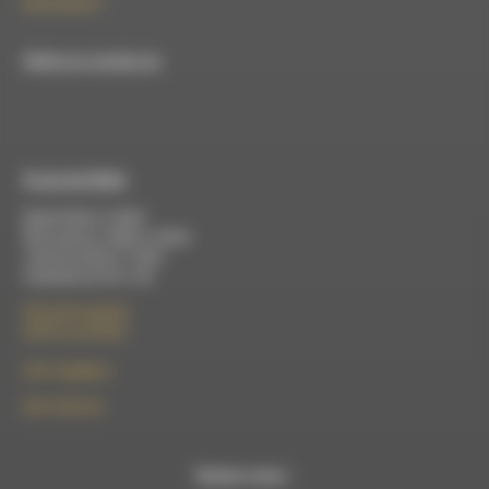
09 52 36 85 31
RDWA est membre du
À Luc-en-Diois
Mardi 9h30 à 13h00
Mercredi de 14h00 à 18h30
Jeudi de 9h30 à 17h30
Vendredi de 9h à 13h
50 rue de la piscine
26310 Luc-en-Diois
le101.7@rdwa.fr
09 61 44 63 52
Suivez-nous :