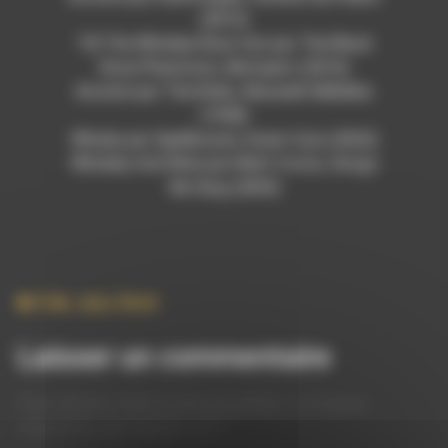
(2015)
Till The Whiskey Runs Out par The Black
Rose Phantoms, Betrayers (2016)
Alcohol par The Kinks, Muswell Hillbillies
(1998)
Whisky par Spellbound, Anam Cara (2022)
Whiskey And Wine par Matt Costa, Songs
We Sing (2005)
Folk
,
Jazz
,
Rock
Laisser un commentaire
Votre adresse e-mail ne sera pas publiée.
Les champs
obligatoires sont indiqués avec
*