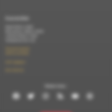
À Luc-en-Diois
Mardi 9h30 à 13h00
Mercredi de 14h00 à 18h30
Jeudi de 9h30 à 17h30
Vendredi de 9h à 13h
50 rue de la piscine
26310 Luc-en-Diois
le101.7@rdwa.fr
09 61 44 63 52
Suivez-nous :