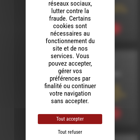
Les Heures
réseaux sociaux,
Essentielles du Jazz :
lutter contre la
40’s – La révolution du
Bebop
fraude. Certains
cookies sont
Ecouter
nécessaires au
fonctionnement du
site et de nos
services. Vous
APÉRO STÉRÉO
pouvez accepter,
gérer vos
LE 14 JANVIER 2025
préférences par
finalité ou continuer
Apéro Stéréo #13 |
SPÉCIAL NEW YORK
votre navigation
(feat. NEOSOUL KID &
ROMAIN GUITTET)
sans accepter.
Ecouter
Tout accepter
Tout refuser