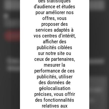
des statistiques
d’audience et études
pour améliorer nos
offres, vous
Enregistrer mon nom, mon e-mail et mon site dans le
proposer des
navigateur pour mon prochain commentaire.
services adaptés à
vos centres d’intérêt,
afficher des
publicités ciblées
sur notre site ou
ceux de partenaires,
Ces productions peuvent aussi
mesurer la
vous intéresser…
performance de ces
publicités, utiliser
des données de
LES HEURES
géolocalisation
ESSENTIELLES DU JAZZ
précises, vous offrir
des fonctionnalités
LE 17 JANVIER 2023
relatives aux