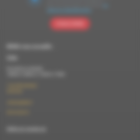
vous avez fournies soient transférées à
Brevo pour être traitées conformément
à la
politique de confidentialité de Brevo.
S'INSCRIRE
RDWA vous accueille :
À Die
Du lundi au vendredi :
10h00 à 12h00 et 13h30 à 17h00
7 rue Félix Germain
26150 Die
contact@rdwa.fr
09 52 36 85 31
RDWA est membre du