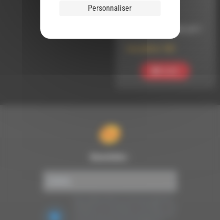
LIVE ADDICT
Personnaliser
LE 25 SEPTEMBRE 2017
live addict 189
Ecouter
Newsletter :
Nous utilisons Brevo en tant que plateforme
marketing. En soumettant ce formulaire, vous
acceptez que les données personnelles que