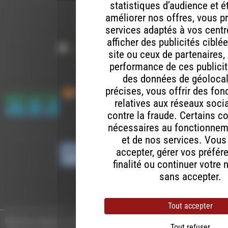
statistiques d’audience et 
améliorer nos offres, vous p
Contactez-nous
services adaptés à vos centre
afficher des publicités ciblé
site ou ceux de partenaires,
performance de ces publicité
des données de géolocal
précises, vous offrir des fon
relatives aux réseaux socia
contre la fraude. Certains c
nécessaires au fonctionneme
et de nos services. Vous
accepter, gérer vos préfér
finalité ou continuer votre 
sans accepter.
Tout accepter
Mentions légales et données personnelles
Tout refuser