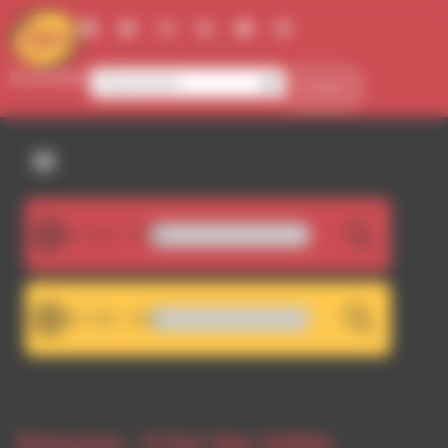
Panneau de gestion des cookies
Se connecter
Contact
107.5FM
LIVE
RDWA 107.5 - Décrochag
101.7FM
LIVE
Jean-Pierre Como - Dolce
Emission -
Il Est Une Vallée