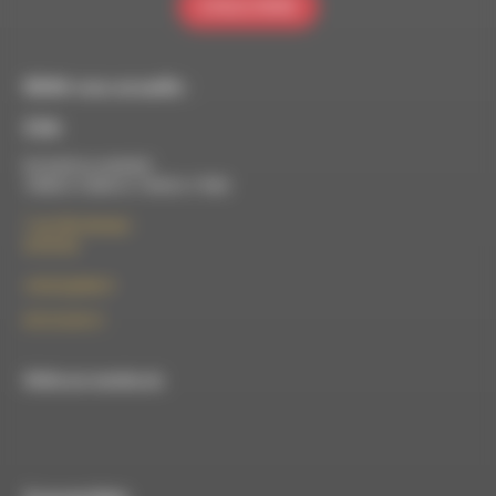
S'INSCRIRE
RDWA vous accueille :
À Die
Du lundi au vendredi :
10h00 à 12h00 et 13h30 à 17h00
7 rue Félix Germain
26150 Die
contact@rdwa.fr
09 52 36 85 31
RDWA est membre du