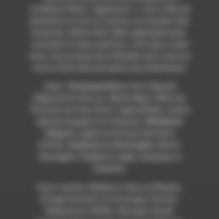
condition d’être « apprenant », c’est à dire de
permettre à tout un chacun, au moment des
vacances, d’être initié. Mais apprendre quoi,
comment et dans quel but, c’est bien ce que
nous vous proposons d’étudier avec nous au
cours d’une série de quatre documentaires.
Avec/
Emmanuel Bosc
, Parc Naturel
Régional du Vercors.
Boris Huici
, Office du
Tourisme du Pays Diois.
Laura Grivet
, centre
agroécologique Les Amanins.
Bénédicte
Séguret
, Agence d’attractivité de la
Drôme.
Sandrine et Christophe
, Gîte la
Sauvagine.
Oriane et Jody
, Camping La
Clairette.
Voix/ Laurent, Mallaury, Pierre et Rénata.
Enregistrements et montage/ Vincent.
Réalisation/ RDWA. Musique/ Xavier