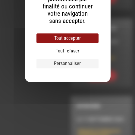
finalité ou continuer
votre navigation
sans accepter.
IL EST UNE VALLÉE
Tout accepter
LE 27 OCTOBRE 2021
Tout refuser
Portrait d’une
soigneuse, Marion
Hass
Personnaliser
Ecouter
INTERVIEW
LE 17 SEPTEMBRE 2024
AlleluIA L’intelligence