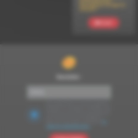
artificielle pour
l’entreprise, mirage ou
miracle ?
Ecouter
Newsletter :
Nous utilisons Brevo en tant que plateforme
marketing. En soumettant ce formulaire, vous
acceptez que les données personnelles que
vous avez fournies soient transférées à
Brevo pour être traitées conformément
à la
politique de confidentialité de Brevo.