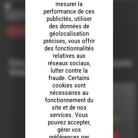
mesurer la
performance de ces
Enregistrer mon nom, mon e-mail et mon site dans le
navigateur pour mon prochain commentaire.
publicités, utiliser
des données de
géolocalisation
précises, vous offrir
des fonctionnalités
relatives aux
Ces productions peuvent aussi
réseaux sociaux,
vous intéresser…
lutter contre la
fraude. Certains
cookies sont
nécessaires au
INTERVIEW
fonctionnement du
LE 12 AOÛT 2024
site et de nos
services. Vous
Fête de la Lavande à
pouvez accepter,
Lesches-en-Diois
gérer vos
préférences par
Ecouter