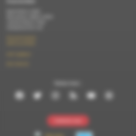
À Luc-en-Diois
Mardi 9h30 à 13h00
Mercredi de 14h00 à 18h30
Jeudi de 9h30 à 17h30
Vendredi de 9h à 13h
50 rue de la piscine
26310 Luc-en-Diois
le101.7@rdwa.fr
09 61 44 63 52
Suivez-nous :
Contactez-nous