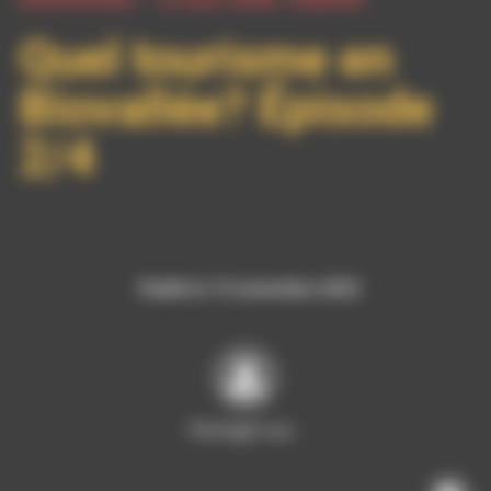
Quel tourisme en
Biovallée? Épisode
2/4
Publié le 15 novembre 2023
Partager sur…