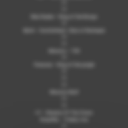
??
??
Max Raabe – King of the Bongo
??
Björk – Scatterheart (Kas:st Reshape)
??
??
Ministry – TVII
??
Panacea – King of the jungle
??
??
??
Winston Wolf
??
??
I-F – Shadow Of The Clown
Stupeflip – Triakys rmx
??