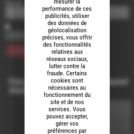
mesurer la
Site web
performance de ces
publicités, utiliser
des données de
géolocalisation
Enregistrer mon nom, mon e-mail et mon site dans le
précises, vous offrir
navigateur pour mon prochain commentaire.
des fonctionnalités
relatives aux
réseaux sociaux,
lutter contre la
fraude. Certains
Ces productions peuvent aussi
cookies sont
nécessaires au
vous intéresser…
fonctionnement du
site et de nos
services. Vous
MELTIN' DUB
pouvez accepter,
gérer vos
LE 13 JUIN 2024
préférences par