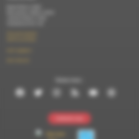
Mardi 9h30 à 13h00
Mercredi de 14h00 à 18h30
Jeudi de 9h30 à 17h30
Vendredi de 9h à 13h
50 rue de la piscine
26310 Luc-en-Diois
le101.7@rdwa.fr
09 61 44 63 52
Suivez-nous :
Contactez-nous