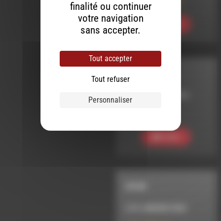
Meltin’ Dub (742)
finalité ou continuer
votre navigation
Ecouter
sans accepter.
Tout accepter
R U READY
Tout refuser
LE 15 FÉVRIER 2026
Personnaliser
RUREADY#200
Ecouter
ATLIN
LE 8 JANVIER 2022