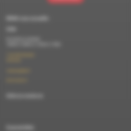
RDWA vous accueille :
À Die
Du lundi au vendredi :
10h00 à 12h00 et 13h30 à 17h00
7 rue Félix Germain
26150 Die
contact@rdwa.fr
09 52 36 85 31
RDWA est membre du
À Luc-en-Diois