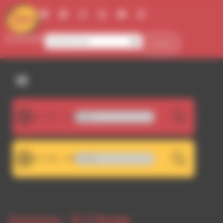
Panneau de gestion des cookies
Se connecter
Contact
107.5FM
07_MIXTAPE_StefanoIsaia
LIVE
101.7FM
crochage RDWA 107.5 FM
LIVE
Emission -
R U Ready