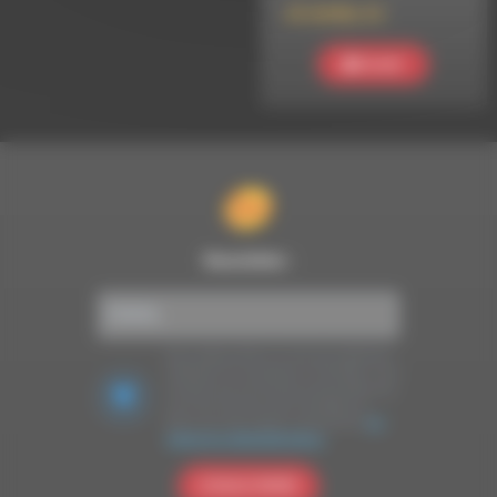
ATLIN Mix #4
Ecouter
Newsletter :
Nous utilisons Brevo en tant que plateforme
marketing. En soumettant ce formulaire, vous
acceptez que les données personnelles que
vous avez fournies soient transférées à
Brevo pour être traitées conformément
à la
politique de confidentialité de Brevo.
S'INSCRIRE