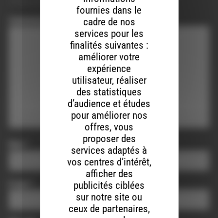
obligatoires sont indiqués avec
*
fournies dans le
Commentaire
*
cadre de nos
services pour les
finalités suivantes :
améliorer votre
expérience
utilisateur, réaliser
des statistiques
d’audience et études
pour améliorer nos
offres, vous
proposer des
Nom
*
services adaptés à
vos centres d’intérêt,
afficher des
E-mail
*
publicités ciblées
sur notre site ou
ceux de partenaires,