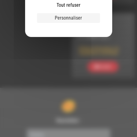
Tout refuser
Personnaliser
INTERVIEW
LE 3 MARS 2021
Affaire Vincenzo, le
feuilleton continue
Ecouter
Newsletter :