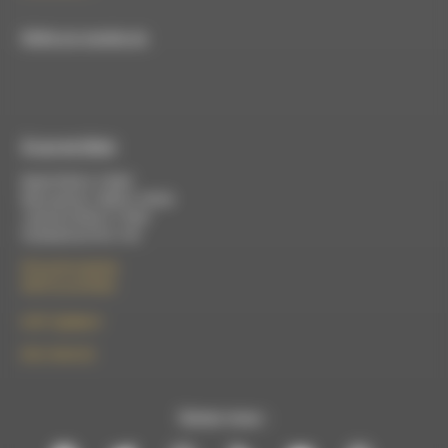
RDWA est membre du
À Luc-en-Diois
Mardi 9h30 à 13h00
Mercredi de 14h00 à 18h30
Jeudi de 9h30 à 17h30
Vendredi de 9h à 13h
50 rue de la piscine
26310 Luc-en-Diois
le101.7@rdwa.fr
09 61 44 63 52
Suivez-nous :