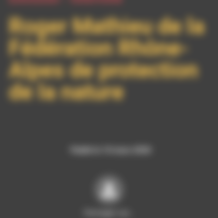
Roger Mathieu de la
Fédération Rhône-
Alpes de protection
de la nature
Publié le 10 mars 2020
Partager sur…