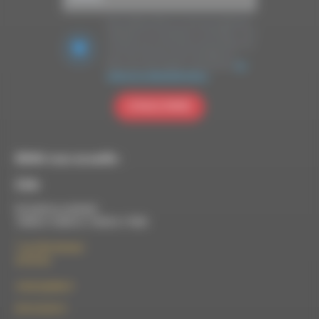
Nous utilisons Brevo en tant que plateforme
marketing. En soumettant ce formulaire, vous
acceptez que les données personnelles que
vous avez fournies soient transférées à
Brevo pour être traitées conformément
à la
politique de confidentialité de Brevo.
S'INSCRIRE
RDWA vous accueille :
À Die
Du lundi au vendredi :
10h00 à 12h00 et 13h30 à 17h00
7 rue Félix Germain
26150 Die
contact@rdwa.fr
09 52 36 85 31