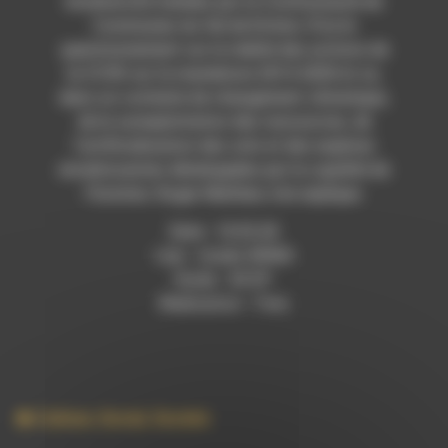
biodiversité menées par la Communauté de
Communes du Val de Drôme. D’où le
questionnement sur la réalité des actions de
la CCVD sur la mandature 2014-2020 et ce,
dans un contexte de changement climatique,
de la surexploitation des ressources, de
l’artificialisation des sols et des espèces
envahissantes développées par la cupidité de
l’homme. Roger Mathieu s’en explique.
Date : 10.03.20
Lieu : studio RDWA
Durée : 36’29″
Réalisation : Yves
Culture
,
Social
,
Societe