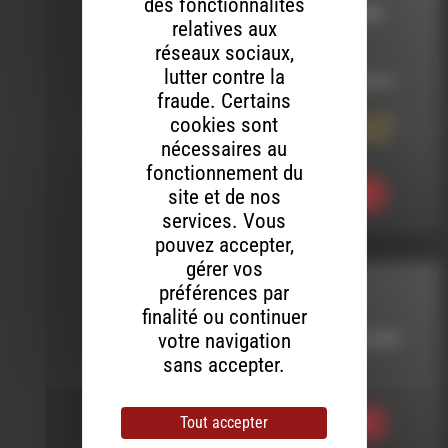
des fonctionnalités
DIE'STOIRES ET DE
relatives aux
CONTES
réseaux sociaux,
lutter contre la
LE 28 OCTOBRE 2013
fraude. Certains
cookies sont
013 Die’stoires et de
contes avec Marina
nécessaires au
Cheynet
fonctionnement du
site et de nos
Ecouter
services. Vous
pouvez accepter,
gérer vos
préférences par
HHPQ
finalité ou continuer
votre navigation
LE 15 DÉCEMBRE 2023
sans accepter.
HHPQ S10 E06
Tout accepter
Ecouter