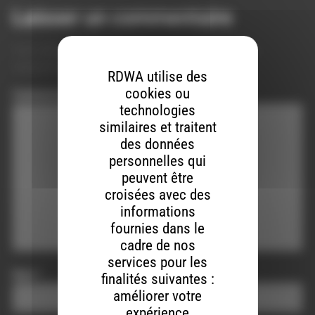
Laisser un commentaire
Votre adresse e-mail ne sera pas publiée.
Les champs
obligatoires sont indiqués avec
*
RDWA utilise des
cookies ou
Commentaire
*
technologies
similaires et traitent
des données
personnelles qui
peuvent être
croisées avec des
informations
fournies dans le
cadre de nos
services pour les
Nom
*
finalités suivantes :
améliorer votre
expérience