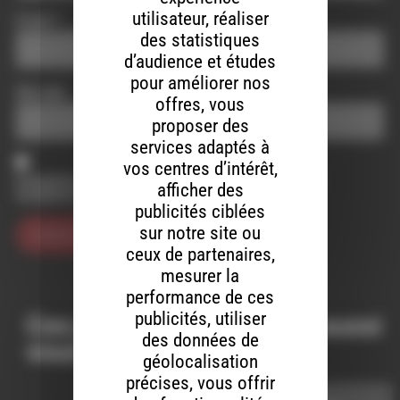
utilisateur, réaliser
E-mail
*
des statistiques
d’audience et études
pour améliorer nos
Site web
offres, vous
proposer des
services adaptés à
vos centres d’intérêt,
Enregistrer mon nom, mon e-mail et mon site dans le
afficher des
navigateur pour mon prochain commentaire.
publicités ciblées
sur notre site ou
ceux de partenaires,
mesurer la
performance de ces
publicités, utiliser
Ces productions peuvent aussi
des données de
vous intéresser…
géolocalisation
précises, vous offrir