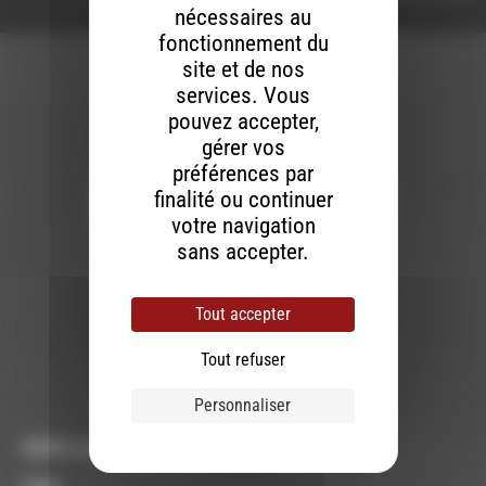
nécessaires au
fonctionnement du
site et de nos
services. Vous
pouvez accepter,
gérer vos
Newsletter :
préférences par
finalité ou continuer
votre navigation
Nous utilisons Brevo en tant que plateforme
sans accepter.
marketing. En soumettant ce formulaire, vous
acceptez que les données personnelles que
vous avez fournies soient transférées à
Brevo pour être traitées conformément
à la
Tout accepter
politique de confidentialité de Brevo.
Tout refuser
S'INSCRIRE
Personnaliser
RDWA vous accueille :