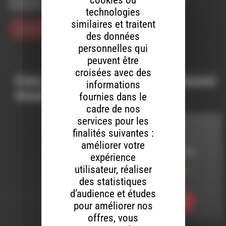
navigateur pour mon prochain commentaire.
technologies
similaires et traitent
des données
personnelles qui
peuvent être
croisées avec des
Ces productions peuvent aussi
informations
vous intéresser…
fournies dans le
cadre de nos
services pour les
C'EST LA NUIT
finalités suivantes :
améliorer votre
LE 17 JANVIER 2025
expérience
utilisateur, réaliser
C’est la Nuit #45 –
CLN045
des statistiques
d’audience et études
Ecouter
pour améliorer nos
offres, vous