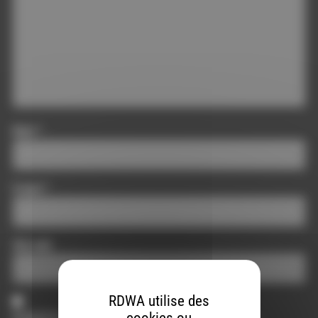
Nom
*
E-mail
*
Site web
RDWA utilise des
cookies ou
Enregistrer mon nom, mon e-mail et mon site dans le