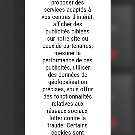
proposer des
services adaptés à
MELTIN' DUB
vos centres d’intérêt,
afficher des
LE 11 JANVIER 2024
publicités ciblées
sur notre site ou
Meltin’ Dub (720)
ceux de partenaires,
mesurer la
Ecouter
performance de ces
publicités, utiliser
des données de
géolocalisation
MELTIN' DUB
précises, vous offrir
des fonctionnalités
LE 6 JUILLET 2017
relatives aux
Meltin’ Dub (382)
réseaux sociaux,
lutter contre la
Ecouter
fraude. Certains
cookies sont