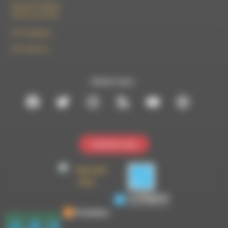
50 rue de la piscine
26310 Luc-en-Diois
le101.7@rdwa.fr
09 61 44 63 52
Suivez-nous :
Contactez-nous