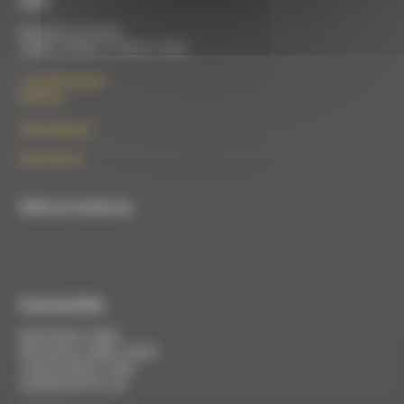
À Die
Du lundi au vendredi :
10h00 à 12h00 et 13h30 à 17h00
7 rue Félix Germain
26150 Die
contact@rdwa.fr
09 52 36 85 31
RDWA est membre du
À Luc-en-Diois
Mardi 9h30 à 13h00
Mercredi de 14h00 à 18h30
Jeudi de 9h30 à 17h30
Vendredi de 9h à 13h