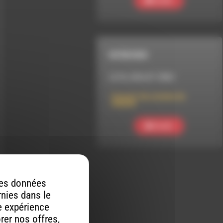
Ecouter
INTERVIEW
LE 22 JUILLET 2023
Concert de soutien de
l’ADEAR
Ecouter
 des données
rnies dans le
re expérience
orer nos offres,