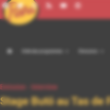
Panneau de gestion des cookies
Grille des programmes
Émissions
Emission -
Interview
Stage Butö au Tas de 