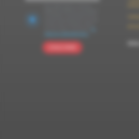
7 rue F
26150 
Nous utilisons Brevo en tant que
plateforme marketing. En soumettant
ce formulaire, vous acceptez que les
contac
données personnelles que vous avez
fournies soient transférées à Brevo
09 52 
pour être traitées conformément
à la
politique de confidentialité de Brevo.
RDWA 
S'INSCRIRE