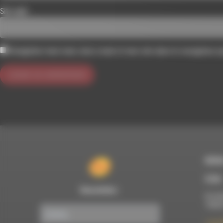
Site web
Enregistrer mon nom, mon e-mail et mon site dans le navigateur 
RDWA
À Die
Newsletter :
Du lun
10h00