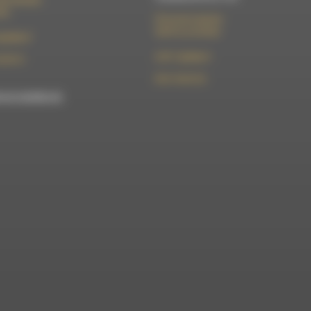
élix Germain
Die
50 rue de la piscine
26310 Luc-en-Diois
t@rdwa.fr
le101.7@rdwa.fr
36 85 31
09 61 44 63 52
est membre du