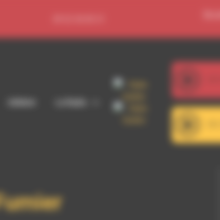
Se c
09 52 36 85 31
107
Adhérer
La Radio
101
Fumier