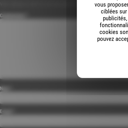
vous proposer 
Votre adresse e-mail ne sera pas publiée.
Les champs obligatoires s
ciblées sur
Commentaire
*
publicités
fonctionnali
cookies son
pouvez accept
Nom
*
E-mail
*