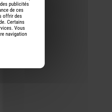
 des publicités
mance de ces
 offrir des
ude. Certains
rvices. Vous
tre navigation