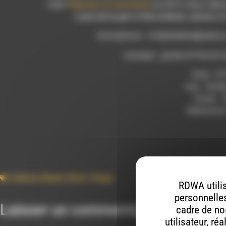
créer
Empreinte en mouvement
en 2014. Ainsi, elle
route de la gare à Recoubeau-Jansac
le
Inscriptions : à lilylalaelise@yaho
musique : guska & Patrick 
Date : 27
Lieu : Stu
Durée : 
Réalisatio
Culture
,
Danse
,
Diois
,
Stage
RDWA utilis
personnelles
Laisser un commentaire
cadre de nos
utilisateur, ré