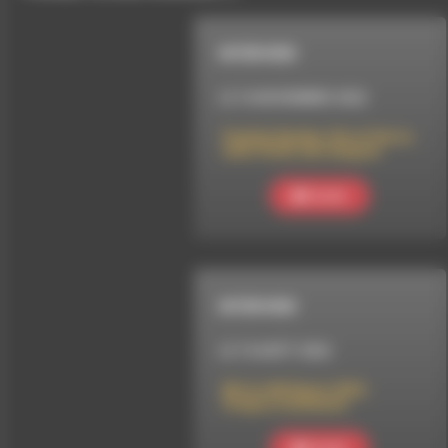
INTERVIEW
LE 16 NOVEMBRE 2022
English Spoken, Illa et Harira
avec l’Écho des langues
Ecouter
INTERVIEW
LE 15 AOÛT 2022
Mi Ivre Mi Raisin 2022 :
Grégory Guillaume