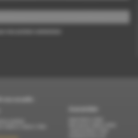
pour mon prochain commentaire.
 vous accueille :
À Luc-en-Diois
Mardi 9h30 à 13h00
di au vendredi :
Mercredi de 14h00 à 18h30
 à 12h00 et 13h30 à 17h00
Jeudi de 9h30 à 17h30
Vendredi de 9h à 13h