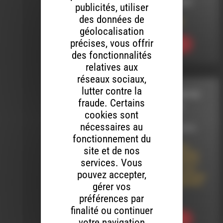
LE 20 JUILLET 2023
publicités, utiliser
des données de
Meltin’ Dub (695)
géolocalisation
précises, vous offrir
Ecouter
des fonctionnalités
relatives aux
réseaux sociaux,
lutter contre la
A LA RECHERCHE DU
fraude. Certains
GROOVE PERDU
cookies sont
nécessaires au
LE 5 DÉCEMBRE 2016
fonctionnement du
LA RECHERCHE DU
site et de nos
GROOVE PERDU (203)
services. Vous
Protest songs 3/8 La
cause des noirs aux
pouvez accepter,
états unis “les grandes
figures du mouvement
gérer vos
pour les droits
civiques”
préférences par
finalité ou continuer
Ecouter
votre navigation