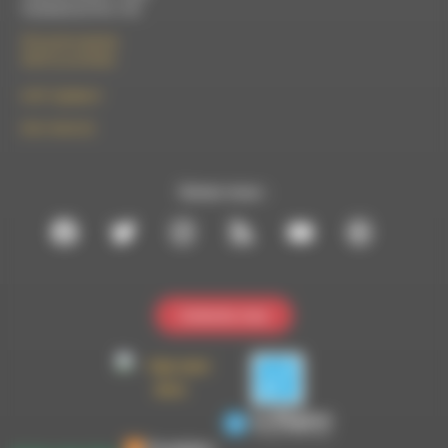
Vendredi de 9h à 13h
50 rue de la piscine
26310 Luc-en-Diois
le101.7@rdwa.fr
09 61 44 63 52
Suivez-nous :
Contactez-nous