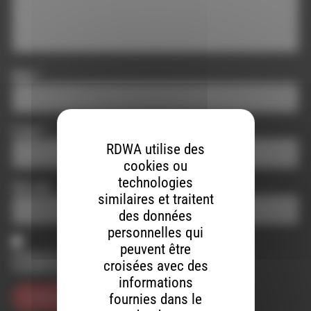
Nom
*
E-mail
*
RDWA utilise des
cookies ou
technologies
Site web
similaires et traitent
des données
personnelles qui
peuvent être
Enregistrer mon nom, mon e-mail et mon site dans le
croisées avec des
navigateur pour mon prochain commentaire.
informations
fournies dans le