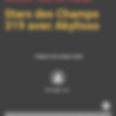
Stars des Champs
319 avec Akylisso
Publié le 20 octobre 2025
Partager sur…
Lecteur