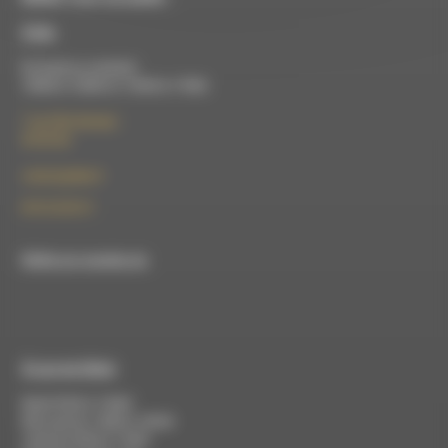
À Die
Du lundi au vendredi :
10h00 à 12h00 et 13h30 à 17h00
7 rue Félix Germain
26150 Die
contact@rdwa.fr
09 52 36 85 31
RDWA est membre du
À Luc-en-Diois
Mardi 9h30 à 13h00
Mercredi de 14h00 à 18h30
Jeudi de 9h30 à 17h30