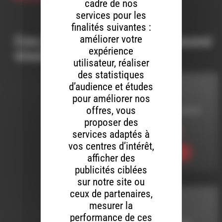
cadre de nos
services pour les
finalités suivantes :
Ces productions peuvent aussi
améliorer votre
expérience
vous intéresser…
utilisateur, réaliser
des statistiques
d’audience et études
MELTIN' DUB
pour améliorer nos
offres, vous
LE 20 NOVEMBRE 2014
proposer des
Meltin’ Dub (248)
services adaptés à
vos centres d’intérêt,
Ecouter
afficher des
publicités ciblées
sur notre site ou
ceux de partenaires,
MELTIN' DUB
mesurer la
performance de ces