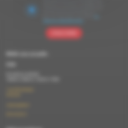
marketing. En soumettant ce formulaire, vous
acceptez que les données personnelles que
vous avez fournies soient transférées à
Brevo pour être traitées conformément
à la
politique de confidentialité de Brevo.
S'INSCRIRE
RDWA vous accueille :
À Die
Du lundi au vendredi :
10h00 à 12h00 et 13h30 à 17h00
7 rue Félix Germain
26150 Die
contact@rdwa.fr
09 52 36 85 31