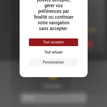
LES APÉROS
gérer vos
D'ACÉTATES
préférences par
finalité ou continuer
LE 27 AVRIL 2018
votre navigation
sans accepter.
Les Apéros d’Acétate
#31
Tout accepter
Ecouter
Tout refuser
Personnaliser
Newsletter :
Nous utilisons Brevo en tant que plateforme