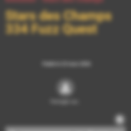
Stars des Champs
334 Fuzz Quest
Publié le 23 mars 2026
Partager sur…
Lecteur