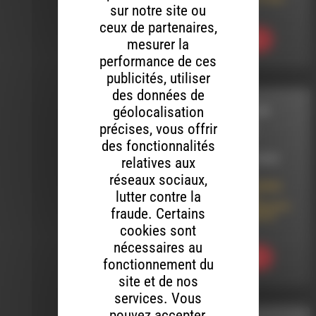
sur notre site ou
006
ceux de partenaires,
Ecouter
mesurer la
performance de ces
publicités, utiliser
des données de
géolocalisation
LES PERLES DE LA
précises, vous offrir
BELLE JUSTINE
des fonctionnalités
LE 5 NOVEMBRE 2024
relatives aux
réseaux sociaux,
Les Perles de la Belle
lutter contre la
Justine 14 – Un
florilège des chansons
fraude. Certains
autour de la Lune et
the Moon..
cookies sont
nécessaires au
Ecouter
fonctionnement du
site et de nos
services. Vous
pouvez accepter,