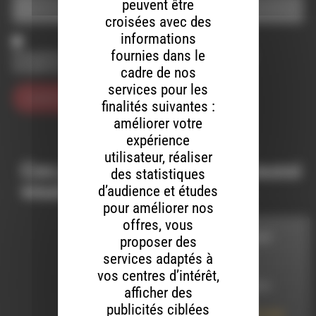
peuvent être
croisées avec des
informations
fournies dans le
Enregistrer mon nom, mon e-mail et mon site dans le
navigateur pour mon prochain commentaire.
cadre de nos
services pour les
finalités suivantes :
améliorer votre
expérience
utilisateur, réaliser
Ces productions peuvent aussi
des statistiques
vous intéresser…
d’audience et études
pour améliorer nos
offres, vous
COCO, L'AMOUR ET
proposer des
VOUS
services adaptés à
vos centres d’intérêt,
LE 21 FÉVRIER 2012
afficher des
publicités ciblées
Coco, L’Amour et vous