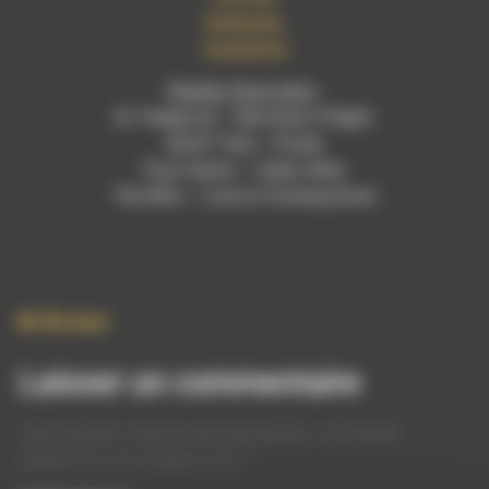
Bandcamp
Soundcloud
Playlist (hors live) :
Dr. Feelgood – She Does It Right
Geoff Tate – Power
Fuzz Quest – Cyber Alien
The Who – Love Is Coming Down
Musique
Laisser un commentaire
Votre adresse e-mail ne sera pas publiée.
Les champs
obligatoires sont indiqués avec
*