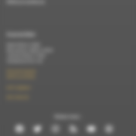
RDWA est membre du
À Luc-en-Diois
Mardi 9h30 à 13h00
Mercredi de 14h00 à 18h30
Jeudi de 9h30 à 17h30
Vendredi de 9h à 13h
50 rue de la piscine
26310 Luc-en-Diois
le101.7@rdwa.fr
09 61 44 63 52
Suivez-nous :